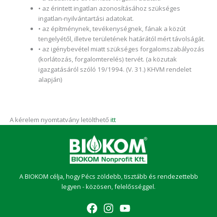
• az érintett ingatlan azonosításához szükséges
ingatlan-nyilvántartási adatokat.
• az építménynek, tevékenységnek, fának a közút
tengelyétől, illetve területének határától mért távolságát.
• az igénybevétel miatt szükséges forgalomszabályozás
(korlátozás, forgalomterelés) tervét. (a közutak
igazgatásáról szóló 19/1994. (V. 31.) KHVM rendelet
alapján)
A kérelem nyomtatvány letölthető
itt
A BIOKOM célja, hogy Pécs zöldebb, tisztább és rendezettebb
legyen - közösen, felelősséggel.