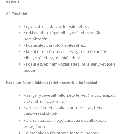
esetén.
2.) Továbbá:
• új közútcsatlakozás létesítéséhez.
• reklámtábla, cégér elhelyezéséhez épület
homlokzatán.
• közterületi parkoló kiépítéséhez.
• közút területén, az alatt vagy felett építmény
elhelyezéséhez, telepítéséhez.
• közút egyéb nem közlekedési célú igénybevétele
esetén.
Kérelem és mellékletei (értelemszerű eltérésekkel):
• az igénybevételt feltüntető tervet (helyszínrajzot,
vázlatot, műszaki leírást).
• a közút érintett szakaszának hossz-, illetve
keresztszelvényét.
• a vízelvezetés megoldását az útcsatlakozás
térségében.
• a csatlakozó út várható forgalmi adatait.