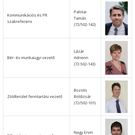
Palotai
Kommunikációs és PR
Tamás
szakreferens
(72/502-142)
Lázár
Bér- és munkaügyi vezető
Adrienn
(72-502-143)
Bozsits
Zöldterület fenntartási vezető
Boldizsár
(72/502-101)
Nagy Ervin