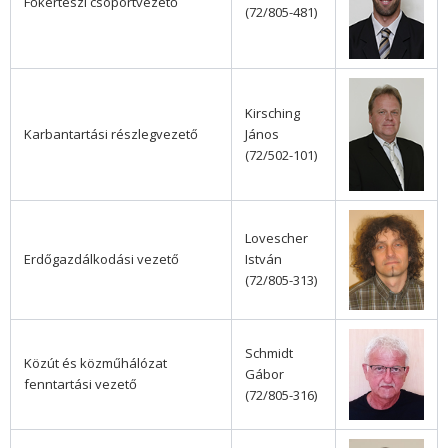
Főkertészi csoportvezető
(72/805-481)
Kirsching
Karbantartási részlegvezető
János
(72/502-101)
Lovescher
Erdőgazdálkodási vezető
István
(72/805-313)
Schmidt
Közút és közműhálózat
Gábor
fenntartási vezető
(72/805-316)