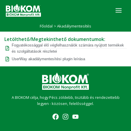
Skip
to
content
Főoldal
Akadálymentesítés
Letölthető/Megtekinthető dokumentumok:
Fogyatékossággal élő végfelhasználók számára nyújtott termékek
és szolgáltatások részletei
UserWay akadálymentesítési plugin leírása
A BIOKOM célja, hogy Pécs zöldebb, tisztább és rendezettebb
legyen - közösen, felelősséggel.