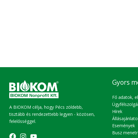
Gyors m
Fő adatok, e
Ügyfélszolgá
A BIOKOM célja, hogy Pécs zöldebb,
Hírek
tisztább és rendezettebb legyen - közösen,
Állásajánlato
felelősséggel.
Események
Busz menetr