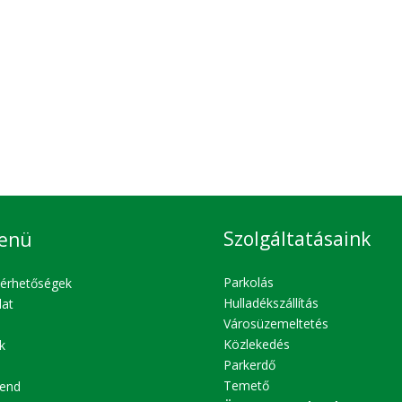
Szolgáltatásaink
enü
Parkolás
lérhetőségek
Hulladékszállítás
lat
Városüzemeltetés
Közlekedés
k
Parkerdő
Temető
end