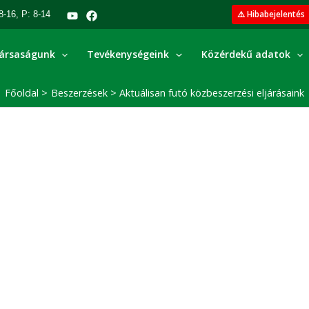
⚠️ Hibabejelentés
8-16, P: 8-14
ársaságunk
Tevékenységeink
Közérdekű adatok
Főoldal
Beszerzések
Aktuálisan futó közbeszerzési eljárásaink