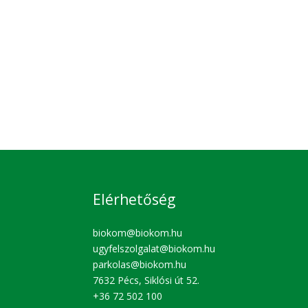
Elérhetőség
biokom@biokom.hu
ugyfelszolgalat@biokom.hu
parkolas@biokom.hu
7632 Pécs, Siklósi út 52.
+36 72 502 100