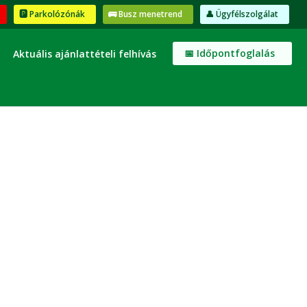
🅿️ Parkolózónák
🚌 Busz menetrend
👤 Ügyfélszolgálat
📅 Időpontfoglalás
Aktuális ajánlattételi felhívás