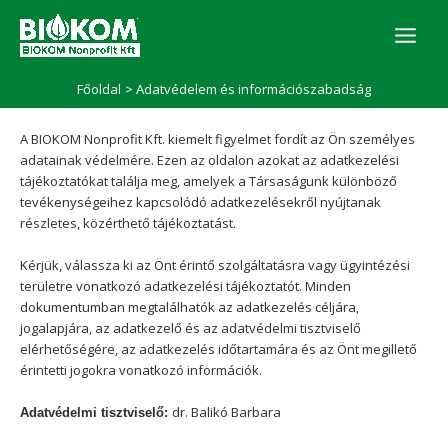
Skip
to
content
Főoldal
Adatvédelem és információszabadság
A BIOKOM Nonprofit Kft. kiemelt figyelmet fordít az Ön személyes
adatainak védelmére. Ezen az oldalon azokat az adatkezelési
tájékoztatókat találja meg, amelyek a Társaságunk különböző
tevékenységeihez kapcsolódó adatkezelésekről nyújtanak
részletes, közérthető tájékoztatást.
Kérjük, válassza ki az Önt érintő szolgáltatásra vagy ügyintézési
területre vonatkozó adatkezelési tájékoztatót. Minden
dokumentumban megtalálhatók az adatkezelés céljára,
jogalapjára, az adatkezelő és az adatvédelmi tisztviselő
elérhetőségére, az adatkezelés időtartamára és az Önt megillető
érintetti jogokra vonatkozó információk.
dr. Balikó Barbara
Adatvédelmi tisztviselő: