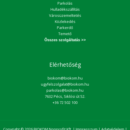
Parkolás
Hulladékszállítás
Városüzemeltetés
Közlekedés
Parkerdő
Temető
Összes szolgáltatás >>
Elérhetőség
biokom@biokom.hu
ugyfelszolgalat@biokom.hu
parkolas@biokom.hu
7632 Pécs, Siklósi út 52.
+36 72 502 100
Copyright © 2026 BIOKOM Nonprofit Kft. |
Impresszum
|
Adatvédelem
|