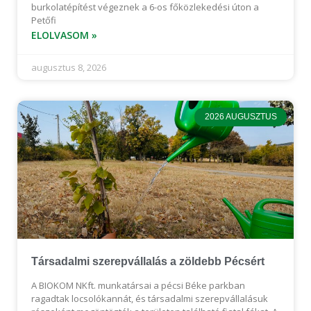
burkolatépítést végeznek a 6-os főközlekedési úton a
Petőfi
ELOLVASOM »
augusztus 8, 2026
2026 AUGUSZTUS
Társadalmi szerepvállalás a zöldebb Pécsért
A BIOKOM NKft. munkatársai a pécsi Béke parkban
ragadtak locsolókannát, és társadalmi szerepvállalásuk