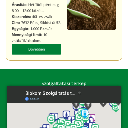
Hétfőtől-péntekig
Árusítás:
8:00 – 12:00 között.
40L-es zsák
Kiszerelés:
7632 Pécs, Siklósi út 52.
Cím:
1.000 Ft/zsák
Egységár:
10
Mennyiségi limit:
zsák/fő/alkalom.
Bővebben
Szolgáltatási térkép