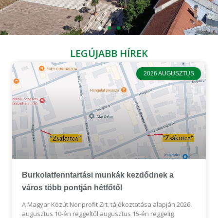
LEGÚJABB HÍREK
Nyári felkészülés a városban
2026 AUGUSZTUS
Locsolás, zöldterület-karbantartás, nyári lomtalanítás – tudja
meg, mit teszünk most a városért.
Megnézem a híreket
Burkolatfenntartási munkák kezdődnek a
város több pontján hétfőtől
A Magyar Közút Nonprofit Zrt. tájékoztatása alapján 2026.
augusztus 10-én reggeltől augusztus 15-én reggelig