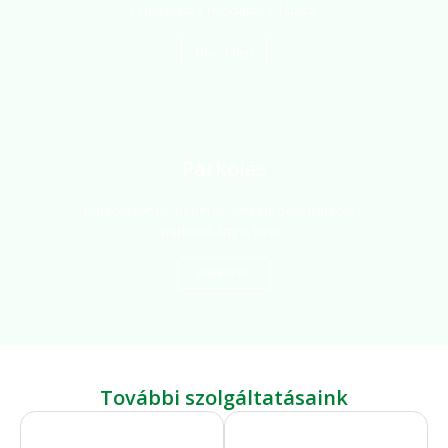
kapcsolatos feladatok ellátása.
Bővebben
Parkolás
Parkolózónák, bérletek, térkép, okosparkolás,
parkolókártya, hírek.
Bővebben
További szolgáltatásaink