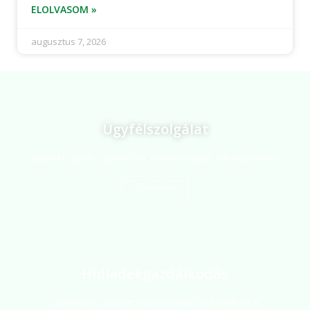
ELOLVASOM »
augusztus 7, 2026
Ügyfélszolgálat
Időpontfoglalás, ügyintézés, elérhetőségek, hibabejelentés.
Bővebben
Hulladékgazdálkodás
Szelektíven gyűjtött, hasznosítható hulladékokkal