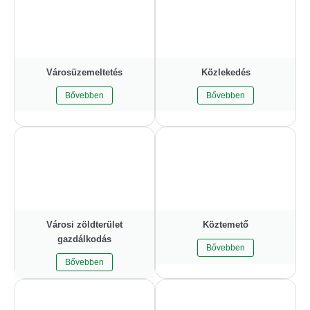
Városüzemeltetés
Közlekedés
Bővebben
Bővebben
Városi zöldterület
Köztemető
gazdálkodás
Bővebben
Bővebben