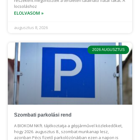
részeként megöntözték a területen található fiatal fákat. A
locsoláshoz
ELOLVASOM »
augusztus 8, 2026
2026 AUGUSZTUS
Szombati parkolási rend
A BIOKOM NKft. tájékoztatja a gépjárművel közlekedőket,
hogy 2026. augusztus 8., szombat munkanap lesz,
azonban Pécs fizető parkolózónáiban ezen a napon is