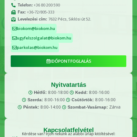
+36 80 200 590
Telefon:
+36-72/805-333
Fax:
7632 Pécs, Siklósi út 52.
Levelezési cím:
biokom@biokom.hu
ugyfelszolgalat@biokom.hu
parkolas@biokom.hu
IDŐPONTFOGLALÁS
Nyitvatartás
8:00-18:00
8:00-16:00
Hétfő:
Kedd:
8:00-16:00
8:00-16:00
Szerda:
Csütörtök:
8:00-14:00
Zárva
Péntek:
Szombat-Vasárnap:
Kapcsolatfelvétel
Kérdése van? Írjon nekünk az alábbi űrlap kitöltésével: