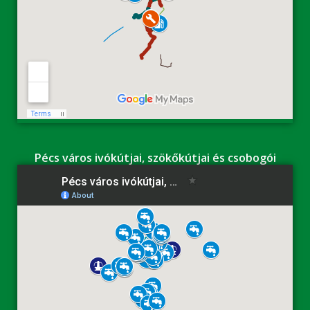
Pécs város ivókútjai, szökőkútjai és csobogói