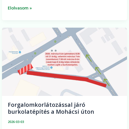
Elolvasom »
Forgalomkorlátozással
járó
burkolatépítés
a
Mohácsi
úton
Forgalomkorlátozással járó
burkolatépítés a Mohácsi úton
2026-03-03