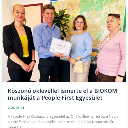
Köszönő
oklevéllel
ismerte
el
a
BIOKOM
munkáját
a
People
First
Egyesület
Köszönő oklevéllel ismerte el a BIOKOM
munkáját a People First Egyesület
2026-05-14
A People First Közhasznú Egyesület az Önálló Életvitel Európai Napja
alkalmából köszönő oklevéllel ismerte el a BIOKOM Nonprofit Kft.
munkáját.