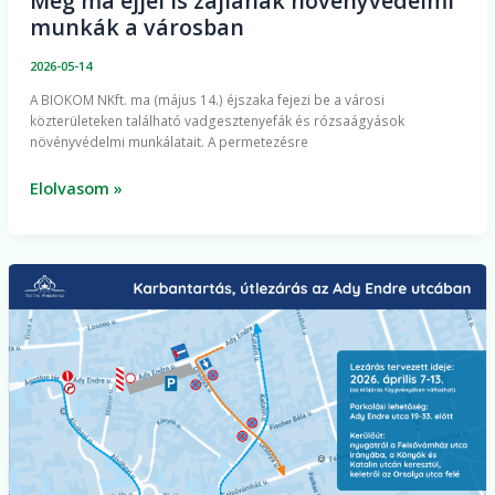
Még ma éjjel is zajlanak növényvédelmi
munkák a városban
2026-05-14
A BIOKOM NKft. ma (május 14.) éjszaka fejezi be a városi
közterületeken található vadgesztenyefák és rózsaágyások
növényvédelmi munkálatait. A permetezésre
Elolvasom »
Útlezárás
húsvét
után
az
Ady
Endre
utcában