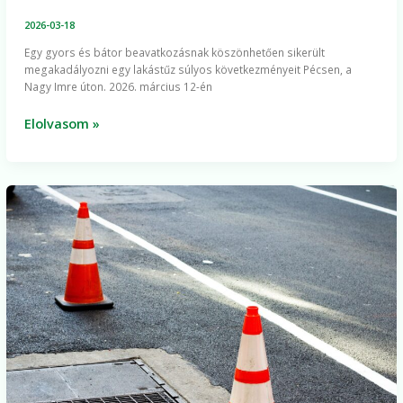
2026-03-18
Egy gyors és bátor beavatkozásnak köszönhetően sikerült
megakadályozni egy lakástűz súlyos következményeit Pécsen, a
Nagy Imre úton. 2026. március 12-én
Elolvasom »
A
Mohácsi
úti
burkolatépítés
kiegészítő
munkái
hétfőn
fejeződnek
be