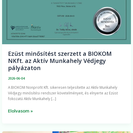
Aktív
Munkahely
Védjegy
pályázaton
Ezüst minősítést szerzett a BIOKOM
NKft. az Aktív Munkahely Védjegy
pályázaton
2026-06-04
A BIOKOM Nonprofit Kft. sikeresen teljesítette az Aktív Munkahely
Védjegy minősítési rendszer követelményeit, és elnyerte az Ezüst
fokozatú Aktív Munkahely […]
Elolvasom »