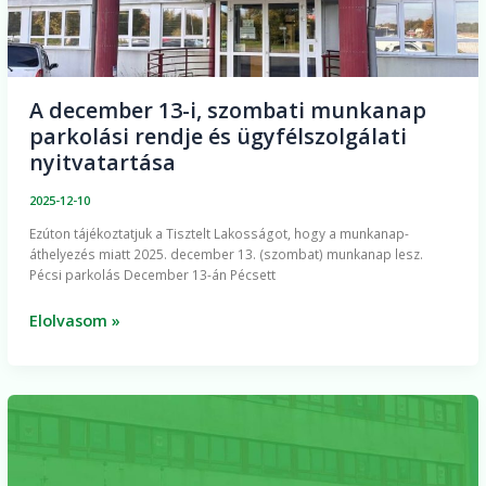
nyitvatartása
A december 13-i, szombati munkanap
parkolási rendje és ügyfélszolgálati
nyitvatartása
2025-12-10
Ezúton tájékoztatjuk a Tisztelt Lakosságot, hogy a munkanap-
áthelyezés miatt 2025. december 13. (szombat) munkanap lesz.
Pécsi parkolás December 13-án Pécsett
Elolvasom »
FRISSÍTVE!
A
hibát
elhárították