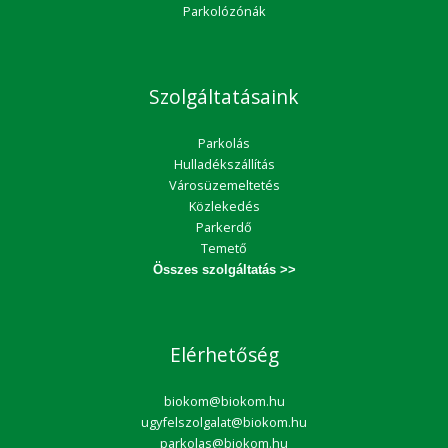
Parkolózónák
Szolgáltatásaink
Parkolás
Hulladékszállítás
Városüzemeltetés
Közlekedés
Parkerdő
Temető
Összes szolgáltatás >>
Elérhetőség
biokom@biokom.hu
ugyfelszolgalat@biokom.hu
parkolas@biokom.hu