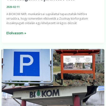
2026-02-11
A BIOKOM NKft. munkatársai sajnálattal tapasztalták hétfőre
virradóra, hogy ismeretlen elkövetők a Zsolnay körforgalom
északnyugati oldalán egy kihelyezett virágos dézsát
Elolvasom »
A
december
13-
i,
szombati
munkanap
parkolási
rendje
és
ügyfélszolgálati