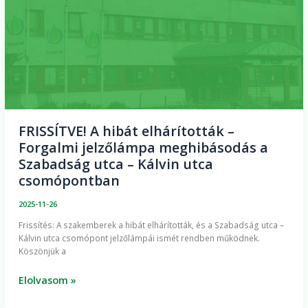
–
Forgalmi
jelzőlámpa
meghibásodás
a
Szabadság
utca
FRISSÍTVE! A hibát elhárították –
–
Forgalmi jelzőlámpa meghibásodás a
Kálvin
Szabadság utca – Kálvin utca
utca
csomópontban
csomópontban
2025-11-26
Frissítés: A szakemberek a hibát elhárították, és a Szabadság utca –
Kálvin utca csomópont jelzőlámpái ismét rendben működnek.
Köszönjük a
Elolvasom »