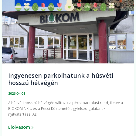
Ingyenesen parkolhatunk a húsvéti
hosszú hétvégén
2026-04-01
A húsvéti hosszú hétvégén változik a pécsi parkolási rend, illetve a
BIOKOM NKft. és a Pécsi Köztemető ügyfélszolgálatának
nyitvatartása. Az
Elolvasom »