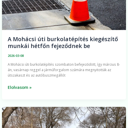
A Mohácsi úti burkolatépítés kiegészítő
munkái hétfőn fejeződnek be
2026-03-08
A Mohácsi úti burkolatépítés szombaton befejeződött, így március 8-
án, vasárnap reggel a járműforgalom számára megnyitották az
útszakaszt és az autóbuszmegállót
Elolvasom »
Tavaszi
megújulás
városunkban