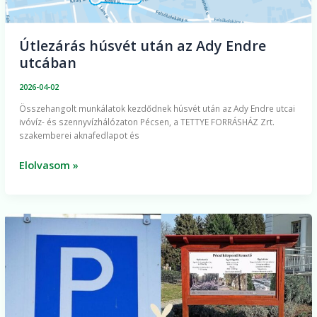
Útlezárás húsvét után az Ady Endre
utcában
2026-04-02
Összehangolt munkálatok kezdődnek húsvét után az Ady Endre utcai
ivóvíz- és szennyvízhálózaton Pécsen, a TETTYE FORRÁSHÁZ Zrt.
szakemberei aknafedlapot és
Elolvasom »
Ingyenesen
parkolhatunk
a
húsvéti
hosszú
hétvégén