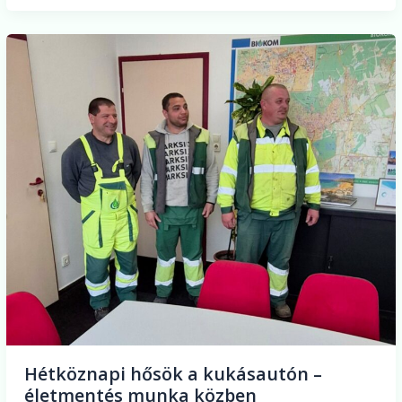
Hétköznapi
hősök
a
kukásautón
–
életmentés
munka
közben
Hétköznapi hősök a kukásautón –
életmentés munka közben