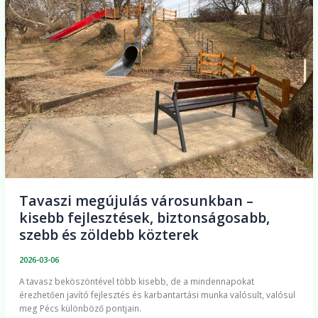
–
kisebb
fejlesztések,
biztonságosabb,
szebb
és
zöldebb
közterek
Tavaszi megújulás városunkban –
kisebb fejlesztések, biztonságosabb,
szebb és zöldebb közterek
2026-03-06
A tavasz beköszöntével több kisebb, de a mindennapokat
érezhetően javító fejlesztés és karbantartási munka valósult, valósul
meg Pécs különböző pontjain.