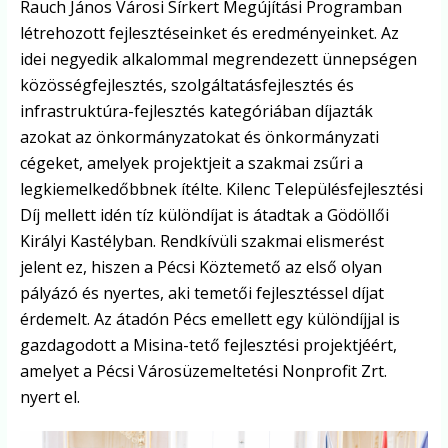
Rauch János Városi Sírkert Megújítási Programban
létrehozott fejlesztéseinket és eredményeinket. Az
idei negyedik alkalommal megrendezett ünnepségen
közösségfejlesztés, szolgáltatásfejlesztés és
infrastruktúra-fejlesztés kategóriában díjazták
azokat az önkormányzatokat és önkormányzati
cégeket, amelyek projektjeit a szakmai zsűri a
legkiemelkedőbbnek ítélte. Kilenc Településfejlesztési
Díj mellett idén tíz különdíjat is átadtak a Gödöllői
Királyi Kastélyban. Rendkívüli szakmai elismerést
jelent ez, hiszen a Pécsi Köztemető az első olyan
pályázó és nyertes, aki temetői fejlesztéssel díjat
érdemelt. Az átadón Pécs emellett egy különdíjjal is
gazdagodott a Misina-tető fejlesztési projektjéért,
amelyet a Pécsi Városüzemeltetési Nonprofit Zrt.
nyert el.