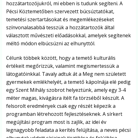
hozzátartozójukról, mi ebben is tudunk segíteni. A
Pécsi Köztemetőben szervezett búcsúztatókat,
temetési szertartásokat és megemlékezéseket
színvonalasabbá tesszük a hozzátartozók által
választott művészeti előadásokkal, amelyek segítenek
méltó módon elbúcsúzni az elhunyttól.
Célunk többek között, hogy a temető kulturális
értékeit megőrizzük, valamint megismertessük a
látogatóinkkal. Tavaly adtuk át a Meg nem született
gyermekek emlékhelyét, a temető kápolnája elé pedig
egy Szent Mihály szobrot helyeztünk, amely egy 3-4
méter magas, kivágásra ítélt fa törzséből készült. A
felsorolt eredmények csak egy részét képezik a
programban létrehozott fejlesztéseknek. A sírkert
megújítási program most is zajlik, az idei év
legnagyobb feladata a kerítés felújítása, a neves pécsi