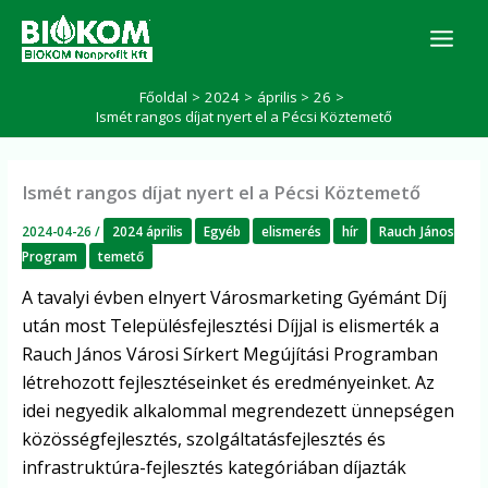
Skip
K
to
e
r
content
e
Főoldal
2024
április
26
s
Ismét rangos díjat nyert el a Pécsi Köztemető
é
s
Ismét rangos díjat nyert el a Pécsi Köztemető
2024-04-26
/
2024 április
Egyéb
elismerés
hír
Rauch János
Program
temető
A tavalyi évben elnyert Városmarketing Gyémánt Díj
után most Településfejlesztési Díjjal is elismerték a
Rauch János Városi Sírkert Megújítási Programban
létrehozott fejlesztéseinket és eredményeinket. Az
idei negyedik alkalommal megrendezett ünnepségen
közösségfejlesztés, szolgáltatásfejlesztés és
infrastruktúra-fejlesztés kategóriában díjazták