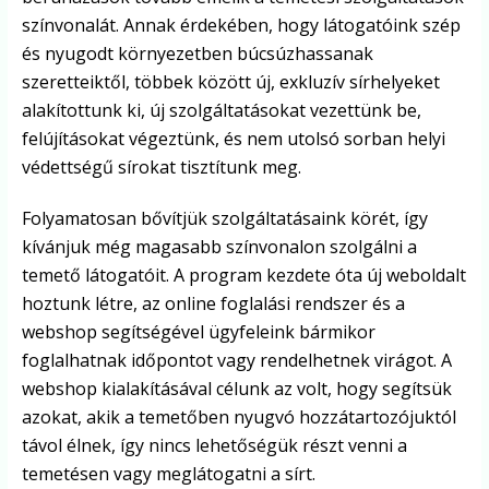
színvonalát. Annak érdekében, hogy látogatóink szép
és nyugodt környezetben búcsúzhassanak
szeretteiktől, többek között új, exkluzív sírhelyeket
alakítottunk ki, új szolgáltatásokat vezettünk be,
felújításokat végeztünk, és nem utolsó sorban helyi
védettségű sírokat tisztítunk meg.
Folyamatosan bővítjük szolgáltatásaink körét, így
kívánjuk még magasabb színvonalon szolgálni a
temető látogatóit. A program kezdete óta új weboldalt
hoztunk létre, az online foglalási rendszer és a
webshop segítségével ügyfeleink bármikor
foglalhatnak időpontot vagy rendelhetnek virágot. A
webshop kialakításával célunk az volt, hogy segítsük
azokat, akik a temetőben nyugvó hozzátartozójuktól
távol élnek, így nincs lehetőségük részt venni a
temetésen vagy meglátogatni a sírt.