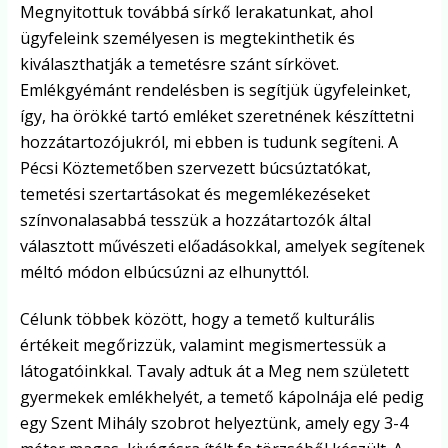
Megnyitottuk továbbá sírkő lerakatunkat, ahol
ügyfeleink személyesen is megtekinthetik és
kiválaszthatják a temetésre szánt sírkövet.
Emlékgyémánt rendelésben is segítjük ügyfeleinket,
így, ha örökké tartó emléket szeretnének készíttetni
hozzátartozójukról, mi ebben is tudunk segíteni. A
Pécsi Köztemetőben szervezett búcsúztatókat,
temetési szertartásokat és megemlékezéseket
színvonalasabbá tesszük a hozzátartozók által
választott művészeti előadásokkal, amelyek segítenek
méltó módon elbúcsúzni az elhunyttól.
Célunk többek között, hogy a temető kulturális
értékeit megőrizzük, valamint megismertessük a
látogatóinkkal. Tavaly adtuk át a Meg nem született
gyermekek emlékhelyét, a temető kápolnája elé pedig
egy Szent Mihály szobrot helyeztünk, amely egy 3-4