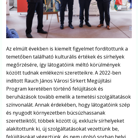
Az elmúlt években is kiemelt figyelmet fordítottunk a
temetőben található kulturális értékek és sírhelyek
megőrzésére, így látogatóink méltó körülmények
között tudnak emlékezni szeretteikre. A 2022-ben
indított Rauch János Városi Sírkert Megújítási
Program keretében történő felújítások és
beruházások tovább emelik a temetési szolgáltatások
színvonalát. Annak érdekében, hogy látogatóink szép
és nyugodt környezetben búcsúzhassanak
szeretteiktől, többek között új, exkluzív sírhelyeket
alakítottunk ki, új szolgáltatásokat vezettünk be,
felújításokat végeztünk, és nem utolsó sorban helyi