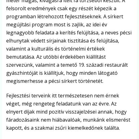
méter magas, kivágásra ítélt fa törzséből készült. A
felsorolt eredmények csak egy részét képezik a
programban létrehozott fejlesztéseknek. A sírkert
megújítási program most is zajlik, az idei év
legnagyobb feladata a kerítés felújítása, a neves pécsi
elhunytak védett sírjainak tisztítása és felújítása,
valamint a kulturális és történelmi értékek
bemutatása. Az utóbbi érdekében kiállítást
szervezünk, valamint a temető 19. századi restaurált
gyászhintóját is kiállítjuk, hogy minden látogató
megismerhesse a pécsi sírkert történetét.
Fejlesztési terveink itt természetesen nem érnek
véget, még rengeteg feladatunk van az évre. Az
elnyert díjak mind pozitív visszajelzései annak, hogy
fáradozásaink nem hiábavalóak, munkánk elismerést
kapott, és a szakmai zsűri kiemelkedőnek találta.