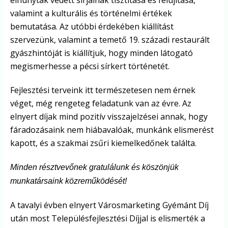
elhunytak védett sírjainak tisztítása és felújítása,
valamint a kulturális és történelmi értékek
bemutatása. Az utóbbi érdekében kiállítást
szervezünk, valamint a temető 19. századi restaurált
gyászhintóját is kiállítjuk, hogy minden látogató
megismerhesse a pécsi sírkert történetét.
Fejlesztési terveink itt természetesen nem érnek
véget, még rengeteg feladatunk van az évre. Az
elnyert díjak mind pozitív visszajelzései annak, hogy
fáradozásaink nem hiábavalóak, munkánk elismerést
kapott, és a szakmai zsűri kiemelkedőnek találta.
Minden résztvevőnek gratulálunk és köszönjük
munkatársaink közreműködését!
A tavalyi évben elnyert Városmarketing Gyémánt Díj
után most Településfejlesztési Díjjal is elismerték a