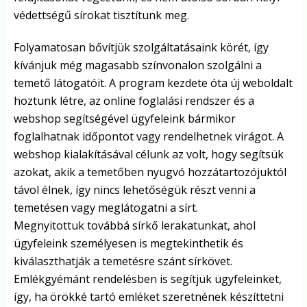
védettségű sírokat tisztítunk meg.
Folyamatosan bővítjük szolgáltatásaink körét, így
kívánjuk még magasabb színvonalon szolgálni a
temető látogatóit. A program kezdete óta új weboldalt
hoztunk létre, az online foglalási rendszer és a
webshop segítségével ügyfeleink bármikor
foglalhatnak időpontot vagy rendelhetnek virágot. A
webshop kialakításával célunk az volt, hogy segítsük
azokat, akik a temetőben nyugvó hozzátartozójuktól
távol élnek, így nincs lehetőségük részt venni a
temetésen vagy meglátogatni a sírt.
Megnyitottuk továbbá sírkő lerakatunkat, ahol
ügyfeleink személyesen is megtekinthetik és
kiválaszthatják a temetésre szánt sírkövet.
Emlékgyémánt rendelésben is segítjük ügyfeleinket,
így, ha örökké tartó emléket szeretnének készíttetni