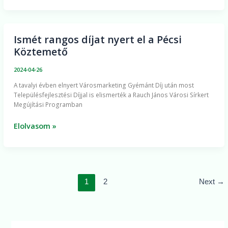
Ismét rangos díjat nyert el a Pécsi
Ismét
Köztemető
rangos
díjat
2024-04-26
nyert
A tavalyi évben elnyert Városmarketing Gyémánt Díj után most
el
Településfejlesztési Díjjal is elismerték a Rauch János Városi Sírkert
a
Megújítási Programban
Pécsi
Köztemető
Elolvasom »
1
2
Next
→