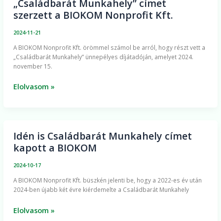
„Családbarát Munkahely” címet
„Családbarát
szerzett a BIOKOM Nonprofit Kft.
Munkahely”
címet
2024-11-21
szerzett
A BIOKOM Nonprofit Kft. örömmel számol be arról, hogy részt vett a
a
„Családbarát Munkahely” ünnepélyes díjátadóján, amelyet 2024.
BIOKOM
november 15.
Nonprofit
Kft.
Elolvasom »
Idén is Családbarát Munkahely címet
Idén
kapott a BIOKOM
is
Családbarát
2024-10-17
Munkahely
A BIOKOM Nonprofit Kft. büszkén jelenti be, hogy a 2022-es év után
címet
2024-ben újabb két évre kiérdemelte a Családbarát Munkahely
kapott
a
Elolvasom »
BIOKOM