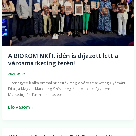
a
városmarketing
terén!
A BIOKOM NKft. idén is díjazott lett a
városmarketing terén!
2026-03-06
Tizenegyedik alkalommal hirdették meg a Városmarketing Gyémánt
Díjat, a Magyar Marketing Szövetség és a Miskolci Egyetem
Marketing és Turizmus Intézete
Elolvasom »