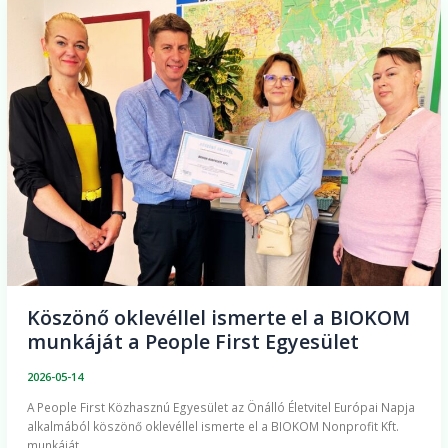
Köszönő
oklevéllel
ismerte
el
a
BIOKOM
munkáját
a
People
First
Egyesület
Köszönő oklevéllel ismerte el a BIOKOM
munkáját a People First Egyesület
2026-05-14
A People First Közhasznú Egyesület az Önálló Életvitel Európai Napja
alkalmából köszönő oklevéllel ismerte el a BIOKOM Nonprofit Kft.
munkáját.