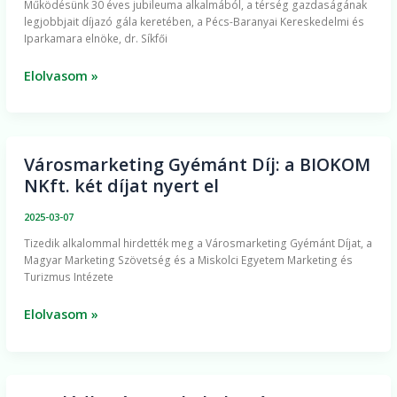
Működésünk 30 éves jubileuma alkalmából, a térség gazdaságának
minden
legjobbjait díjazó gála keretében, a Pécs-Baranyai Kereskedelmi és
jelenlegi
Iparkamara elnöke, dr. Síkfői
és
egykori
Elolvasom »
munkavállalónak
Városmarketing Gyémánt Díj: a BIOKOM
Városmarketing
NKft. két díjat nyert el
Gyémánt
Díj:
2025-03-07
a
Tizedik alkalommal hirdették meg a Városmarketing Gyémánt Díjat, a
BIOKOM
Magyar Marketing Szövetség és a Miskolci Egyetem Marketing és
NKft.
Turizmus Intézete
két
díjat
Elolvasom »
nyert
el