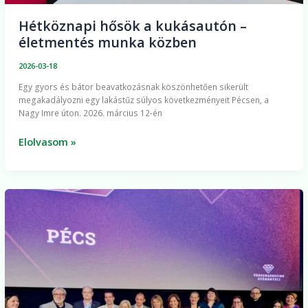
Hétköznapi hősök a kukásautón –
életmentés munka közben
2026-03-18
Egy gyors és bátor beavatkozásnak köszönhetően sikerült
megakadályozni egy lakástűz súlyos következményeit Pécsen, a
Nagy Imre úton. 2026. március 12-én
Elolvasom »
A
BIOKOM
NKft.
idén
is
díjazott
lett