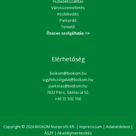
Hulladékszállítás
Városüzemeltetés
Közlekedés
Parkerdő
Temető
Összes szolgáltatás >>
Elérhetőség
biokom@biokom.hu
ugyfelszolgalat@biokom.hu
parkolas@biokom.hu
7632 Pécs, Siklósi út 52.
+36 72 502 100
Copyright © 2026 BIOKOM Nonprofit Kft. |
Impresszum
|
Adatvédelem
|
ÁSZF
|
Akadálymentesítés