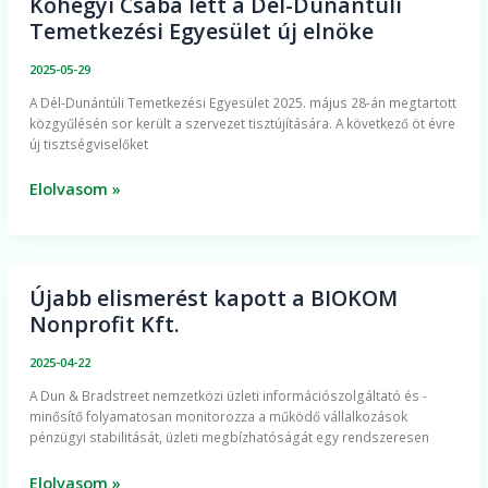
Kőhegyi Csaba lett a Dél-Dunántúli
Kőhegyi
Temetkezési Egyesület új elnöke
Csaba
lett
2025-05-29
a
A Dél-Dunántúli Temetkezési Egyesület 2025. május 28-án megtartott
Dél-
közgyűlésén sor került a szervezet tisztújítására. A következő öt évre
Dunántúli
új tisztségviselőket
Temetkezési
Egyesület
Elolvasom »
új
elnöke
Újabb elismerést kapott a BIOKOM
Újabb
Nonprofit Kft.
elismerést
kapott
2025-04-22
a
​A Dun & Bradstreet nemzetközi üzleti információszolgáltató és -
BIOKOM
minősítő folyamatosan monitorozza a működő vállalkozások
Nonprofit
pénzügyi stabilitását, üzleti megbízhatóságát egy rendszeresen
Kft.
Elolvasom »