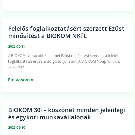
Felelős foglalkoztatásért szerzett Ezüst
Felelős
minősítést a BIOKOM NKft.
foglalkoztatásért
szerzett
2025-03-11
Ezüst
A BIOKOM Nonprofit Kft. ismét Ezüst minősítést szerzett a felelős
minősítést
foglalkoztatásért és a dolgozói jóllétért. A BIOKOM Nonprofit Kft.
a
2025-ben
BIOKOM
NKft.
Elolvasom »
BIOKOM 30! – köszönet minden jelenlegi
BIOKOM
és egykori munkavállalónak
30!
–
2025-03-10
köszönet