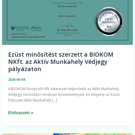
Aktív
Munkahely
Védjegy
pályázaton
Ezüst minősítést szerzett a BIOKOM
NKft. az Aktív Munkahely Védjegy
pályázaton
2026-06-04
A BIOKOM Nonprofit Kft. sikeresen teljesítette az Aktív Munkahely
Védjegy minősítési rendszer követelményeit, és elnyerte az Ezüst
fokozatú Aktív Munkahely […]
Elolvasom »