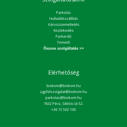
Parkolás
Hulladékszállítás
Városüzemeltetés
Közlekedés
Parkerdő
Temető
Összes szolgáltatás >>
Elérhetőség
biokom@biokom.hu
ugyfelszolgalat@biokom.hu
parkolas@biokom.hu
7632 Pécs, Siklósi út 52.
+36 72 502 100