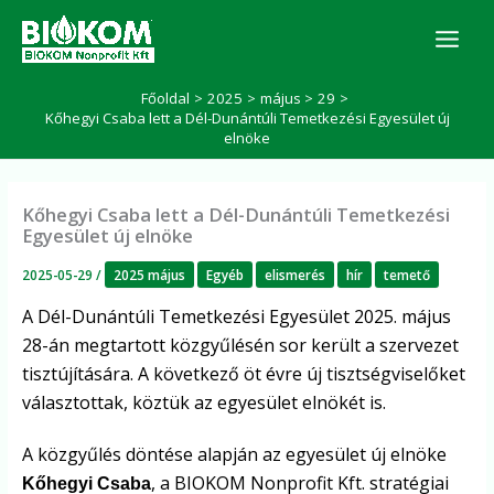
Skip
K
to
e
r
content
e
Főoldal
2025
május
29
s
Kőhegyi Csaba lett a Dél-Dunántúli Temetkezési Egyesület új
é
elnöke
s
Kőhegyi Csaba lett a Dél-Dunántúli Temetkezési
Egyesület új elnöke
2025-05-29
/
2025 május
Egyéb
elismerés
hír
temető
A Dél-Dunántúli Temetkezési Egyesület 2025. május
28-án megtartott közgyűlésén sor került a szervezet
tisztújítására. A következő öt évre új tisztségviselőket
választottak, köztük az egyesület elnökét is.
A közgyűlés döntése alapján az egyesület új elnöke
, a BIOKOM Nonprofit Kft. stratégiai
Kőhegyi Csaba