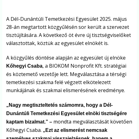
A Dél-Dunántúli Temetkezési Egyesület 2025. május
28-án megtartott közgyűlésén sor került a szervezet
tisztújítására. A következő öt évre új tisztségviselőket
választottak, köztük az egyesület elnökét is.
A közgyűlés döntése alapján az egyesület új elnöke
, a BIOKOM Nonprofit Kft. stratégiai
Kőhegyi Csaba
és köztemető vezetője lett. Megválasztása a térségi
temetkezési szakma felé végzett elkötelezett
munkájának és szakmai elismerésének eredménye.
„Nagy megtiszteltetés számomra, hogy a Dél-
Dunántúli Temetkezési Egyesület elnöki tisztségére
mondta megválasztását követően
kaptam bizalmat.” –
Kőhegyi Csaba.
„Ezt az elismerést nemcsak
személyes szakmai visszajelzésnek, hanem a