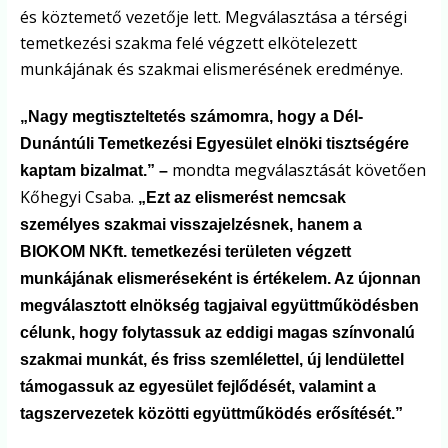
és köztemető vezetője lett. Megválasztása a térségi
temetkezési szakma felé végzett elkötelezett
munkájának és szakmai elismerésének eredménye.
„Nagy megtiszteltetés számomra, hogy a Dél-
Dunántúli Temetkezési Egyesület elnöki tisztségére
mondta megválasztását követően
kaptam bizalmat.” –
Kőhegyi Csaba.
„Ezt az elismerést nemcsak
személyes szakmai visszajelzésnek, hanem a
BIOKOM NKft. temetkezési területen végzett
munkájának elismeréseként is értékelem. Az újonnan
megválasztott elnökség tagjaival együttműködésben
célunk, hogy folytassuk az eddigi magas színvonalú
szakmai munkát, és friss szemlélettel, új lendülettel
támogassuk az egyesület fejlődését, valamint a
tagszervezetek közötti együttműködés erősítését.”