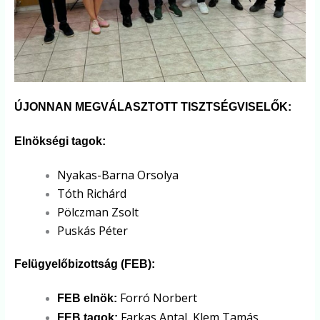
ÚJONNAN MEGVÁLASZTOTT TISZTSÉGVISELŐK:
Elnökségi tagok:
Nyakas-Barna Orsolya
Tóth Richárd
Pölczman Zsolt
Puskás Péter
Felügyelőbizottság (FEB):
Forró Norbert
FEB elnök:
Farkas Antal, Klem Tamás
FEB tagok: