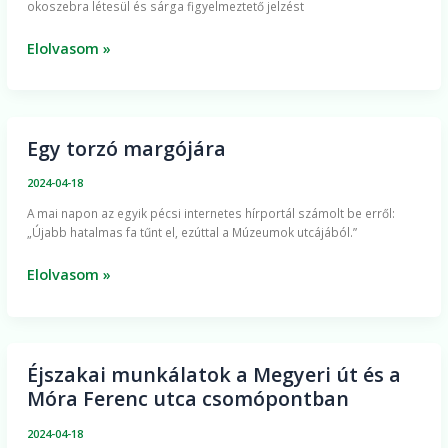
okoszebra létesül és sárga figyelmeztető jelzést
hétfőtől
ideiglenes
Elolvasom »
forgalomkorlátozás
lesz
Egy torzó margójára
Egy
torzó
2024-04-18
margójára
A mai napon az egyik pécsi internetes hírportál számolt be erről:
„Újabb hatalmas fa tűnt el, ezúttal a Múzeumok utcájából.”
Elolvasom »
Éjszakai munkálatok a Megyeri út és a
Éjszakai
Móra Ferenc utca csomópontban
munkálatok
a
2024-04-18
Megyeri