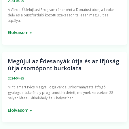
2024-04-25
út
A Városi Útfelújítási Program részeként a Donátusi úton, a Lepke
300
dűlő és a buszforduló közötti szakaszon teljesen megújult az
méter
útpálya.
hosszú
szakasza
Elolvasom »
Megújul az Édesanyák útja és az Ifjúság
Megújul
útja csomópont burkolata
az
Édesanyák
2024-04-25
útja
Mint ismert Pécs Megyei Jogú Város Önkormányzata átfogó
és
gyalogos-átkelőhely programot hirdetett, melynek keretében 28
az
helyen létesül átkelőhely és 3 helyszínen
Ifjúság
útja
Elolvasom »
csomópont
burkolata