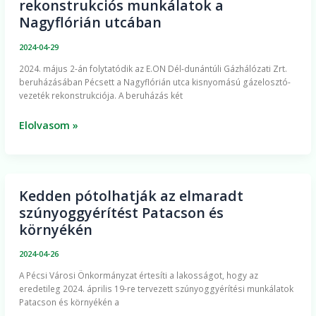
rekonstrukciós munkálatok a
a
Nagyflórián utcában
gázelosztó-
vezeték
2024-04-29
rekonstrukciós
2024. május 2-án folytatódik az E.ON Dél-dunántúli Gázhálózati Zrt.
munkálatok
beruházásában Pécsett a Nagyflórián utca kisnyomású gázelosztó-
a
vezeték rekonstrukciója. A beruházás két
Nagyflórián
utcában
Elolvasom »
Kedden pótolhatják az elmaradt
Kedden
szúnyoggyérítést Patacson és
pótolhatják
környékén
az
elmaradt
2024-04-26
szúnyoggyérítést
​A Pécsi Városi Önkormányzat értesíti a lakosságot, hogy az
Patacson
eredetileg 2024. április 19-re tervezett szúnyoggyérítési munkálatok
és
Patacson és környékén a
környékén