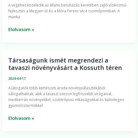
​A végéhez közeledik az állami beruházás keretében zajló víziközmű-
út
fejlesztés a Megyeri út és a Móra Ferenc utca csomópontban. A
és
munka
a
Móra
Elolvasom »
Ferenc
utca
csomópontban
Társaságunk ismét megrendezi a
Társaságunk
tavaszi növényvásárt a Kossuth téren
ismét
megrendezi
2024-04-17
a
A látogatók több kertészeti áruda növényválasztékából
tavaszi
válogathatnak, akik a tavaszi szezon legfrissebb virágaival,
növényvásárt
mediterrán növényekkel, szubtrópusi ritkaságokkal és különleges
a
gyümölcstermőkkel
Kossuth
Elolvasom »
téren