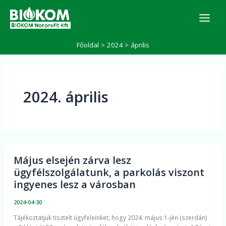
Skip
K
to
e
r
content
e
Főoldal
2024
április
s
é
s
2024. április
Május elsején zárva lesz
Május
ügyfélszolgálatunk, a parkolás viszont
elsején
ingyenes lesz a városban
zárva
lesz
2024-04-30
ügyfélszolgálatunk,
​Tájékoztatjuk tisztelt ügyfeleinket, hogy 2024. május 1-jén (szerdán)
a