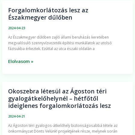
Forgalomkorlátozás lesz az
Forgalomkorlátozás
Északmegyer dűlőben
lesz
az
2024-04-23
Északmegyer
​Az Északmegyer dűlőben zajló állami beruházás keretében
dűlőben
megvalósuló szennyvízvezeték-építési munkálatok az utolsó
fázisukba érkeztek. Ezúttal az utca északi oldalán a
Elolvasom »
Okoszebra létesül az Ágoston téri
Okoszebra
gyalogátkelőhelynél – hétfőtől
létesül
ideiglenes forgalomkorlátozás lesz
az
Ágoston
2024-04-21
téri
Az Ágoston téri gyalogos-átkelőhely biztonságosabbá tétele az
gyalogátkelőhelynél
önkormányzat Dönts Velünk! projektjének része, melynek során
–