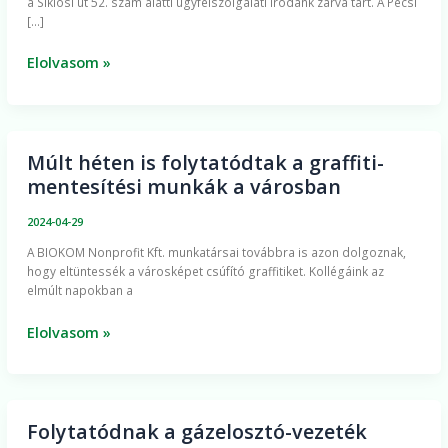
a Siklósi út 52. szám alatti ügyfélszolgálati irodánk zárva tart. A Pécsi
parkolás
[…]
viszont
ingyenes
Elolvasom »
lesz
a
városban
Múlt héten is folytatódtak a graffiti-
Múlt
mentesítési munkák a városban
héten
is
2024-04-29
folytatódtak
​A BIOKOM Nonprofit Kft. munkatársai továbbra is azon dolgoznak,
a
hogy eltüntessék a városképet csúfító graffitiket. Kollégáink az
graffiti-
elmúlt napokban a
mentesítési
munkák
Elolvasom »
a
városban
Folytatódnak a gázelosztó-vezeték
Folytatódnak