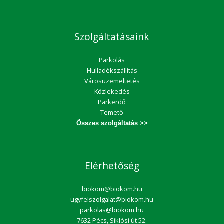
Szolgáltatásaink
Parkolás
Hulladékszállítás
Városüzemeltetés
Közlekedés
Parkerdő
Temető
Összes szolgáltatás >>
Elérhetőség
biokom@biokom.hu
ugyfelszolgalat@biokom.hu
parkolas@biokom.hu
7632 Pécs, Siklósi út 52.