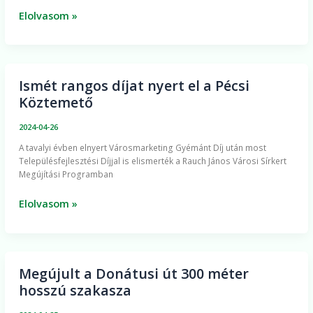
Elolvasom »
Ismét rangos díjat nyert el a Pécsi
Ismét
Köztemető
rangos
díjat
2024-04-26
nyert
A tavalyi évben elnyert Városmarketing Gyémánt Díj után most
el
Településfejlesztési Díjjal is elismerték a Rauch János Városi Sírkert
a
Megújítási Programban
Pécsi
Köztemető
Elolvasom »
Megújult a Donátusi út 300 méter
Megújult
hosszú szakasza
a
Donátusi