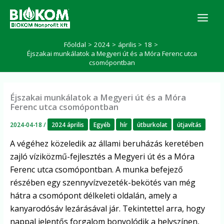
Skip
K
to
e
r
content
e
Főoldal
2024
április
18
s
Éjszakai munkálatok a Megyeri út és a Móra Ferenc utca
é
csomópontban
s
Éjszakai munkálatok a Megyeri út és a Móra
Ferenc utca csomópontban
2024-04-18
/
2024 április
Egyéb
hír
útburkolat
útjavítás
A végéhez közeledik az állami beruházás keretében
zajló víziközmű-fejlesztés a Megyeri út és a Móra
Ferenc utca csomópontban. A munka befejező
részében egy szennyvízvezeték-bekötés van még
hátra a csomópont délkeleti oldalán, amely a
kanyarodósáv lezárásával jár. Tekintettel arra, hogy
nappal jelentős forgalom bonyolódik a helyszínen,