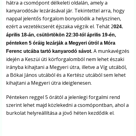
hátra a csomópont délkeleti oldalán, amely a
kanyarodósáv lezárásával jár. Tekintettel arra, hogy
nappal jelentős forgalom bonyolódik a helyszínen,
ezért a vezetékcserét éjszaka végzik el. Tehát 2
024.
április 18-án, csütörtökön 22:30-tól április 19-én,
pénteken 5 óráig lezárják a Megyeri útról a Móra
A munkavégzés
Ferenc utcába tartó kanyarodó sávot.
idején a Keszüi úti körforgalomból nem lehet északi
irányba kihajtani a Megyeri útra, illetve a Víg utcából,
a Bókai János utcából és a Kertész utcából sem lehet
kihajtani a Megyeri útra ideiglenesen.
Pénteken reggel 5 órától a jelenlegi forgalmi rend
szerint lehet majd közlekedni a csomópontban, ahol a
burkolat helyreállítása a jövő héten kezdődik el.