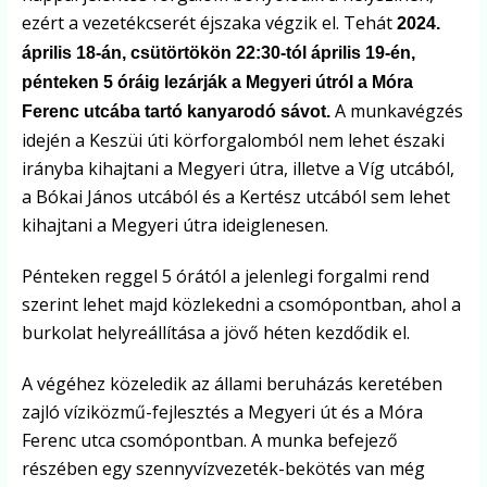
ezért a vezetékcserét éjszaka végzik el. Tehát
2024.
április 18-án, csütörtökön 22:30-tól április 19-én,
pénteken 5 óráig lezárják a Megyeri útról a Móra
A munkavégzés
Ferenc utcába tartó kanyarodó sávot.
idején a Keszüi úti körforgalomból nem lehet északi
irányba kihajtani a Megyeri útra, illetve a Víg utcából,
a Bókai János utcából és a Kertész utcából sem lehet
kihajtani a Megyeri útra ideiglenesen.
Pénteken reggel 5 órától a jelenlegi forgalmi rend
szerint lehet majd közlekedni a csomópontban, ahol a
burkolat helyreállítása a jövő héten kezdődik el.
A végéhez közeledik az állami beruházás keretében
zajló víziközmű-fejlesztés a Megyeri út és a Móra
Ferenc utca csomópontban. A munka befejező
részében egy szennyvízvezeték-bekötés van még