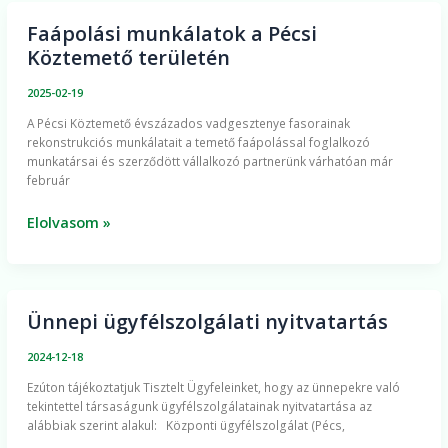
Faápolási munkálatok a Pécsi
Faápolási
Köztemető területén
munkálatok
a
2025-02-19
Pécsi
A Pécsi Köztemető évszázados vadgesztenye fasorainak
Köztemető
rekonstrukciós munkálatait a temető faápolással foglalkozó
területén
munkatársai és szerződött vállalkozó partnerünk várhatóan már
február
Elolvasom »
Ünnepi ügyfélszolgálati nyitvatartás
Ünnepi
ügyfélszolgálati
2024-12-18
nyitvatartás
Ezúton tájékoztatjuk Tisztelt Ügyfeleinket, hogy az ünnepekre való
tekintettel társaságunk ügyfélszolgálatainak nyitvatartása az
alábbiak szerint alakul: Központi ügyfélszolgálat (Pécs,