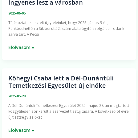
ingyenes lesz a városban
lesz
ügyfélszolgálatunk,
2025-06-05
a
Tájékoztatjuk tisztelt ügyfeleinket, hogy 2025. június 9-én,
parkolás
Pünkösdhétfőn a Siklósi út 52. szám alatti ügyfélszolgálati irodánk
viszont
zárva tart. A Pécsi
ingyenes
lesz
Elolvasom »
a
városban
Kőhegyi Csaba lett a Dél-Dunántúli
Kőhegyi
Temetkezési Egyesület új elnöke
Csaba
lett
2025-05-29
a
A Dél-Dunántúli Temetkezési Egyesület 2025. május 28-án megtartott
Dél-
közgyűlésén sor került a szervezet tisztújítására. A következő öt évre
Dunántúli
új tisztségviselőket
Temetkezési
Egyesület
Elolvasom »
új