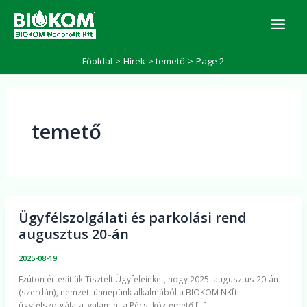
Skip
K
to
e
r
content
e
Főoldal
Hírek
temető
Page 2
s
é
s
temető
Ügyfélszolgálati és parkolási rend
Ügyfélszolgálati
augusztus 20-án
és
parkolási
2025-08-19
rend
Ezúton értesítjük Tisztelt Ügyfeleinket, hogy 2025. augusztus 20-án
augusztus
(szerdán), nemzeti ünnepünk alkalmából a BIOKOM NKft.
20-
ügyfélszolgálata, valamint a Pécsi köztemető […]