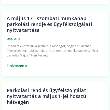
elnöke
A május 17-i szombati munkanap
A
parkolási rendje és ügyfélszolgálati
május
nyitvatartása
17-
i
2025-05-15
szombati
Ezúton tájékoztatjuk a Tisztelt Lakosságot, hogy a munkanap-
munkanap
áthelyezés miatt 2025. május 17. (szombat) munkanap lesz. Pécsi
parkolási
parkolás Május 17-én Pécsett
rendje
és
Elolvasom »
ügyfélszolgálati
nyitvatartása
Parkolási rend és ügyfélszolgálati
Parkolási
nyitvatartás a május 1-jei hosszú
rend
hétvégén
és
ügyfélszolgálati