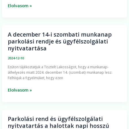
Elolvasom »
A december 14-i szombati munkanap
A
parkolási rendje és ügyfélszolgálati
december
nyitvatartása
14-
i
2024-12-10
szombati
Ezúton tájékoztatjuk a Tisztelt Lakosságot, hogy a munkanap-
munkanap
áthelyezés miatt 2024. december 14. (szombat) munkanap lesz.
parkolási
Felhívjuk a figyelmüket, hogy ezen
rendje
és
Elolvasom »
ügyfélszolgálati
nyitvatartása
Parkolási rend és ügyfélszolgálati
Parkolási
nyitvatartás a halottak napi hosszú
rend