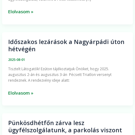
án
Elolvasom »
Időszakos lezárások a Nagyárpádi úton
Időszakos
hétvégén
lezárások
a
2025-08-01
Nagyárpádi
​Tisztelt Látogatók! Ezúton tájékoztatjuk Önöket, hogy 2025.
úton
augusztus 2-án és augusztus 3-án Pécsett Triatlon versenyt
hétvégén
rendeznek. A rendezvény ideje alatt:
Elolvasom »
Pünkösdhétfőn zárva lesz
Pünkösdhétfőn
ügyfélszolgálatunk, a parkolás viszont
zárva