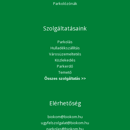
Parkolózónák
Szolgáltatásaink
Parkolás
Hulladékszállítás
Városüzemeltetés
Közlekedés
Parkerdő
Temető
Összes szolgáltatás >>
Elérhetőség
biokom@biokom.hu
ugyfelszolgalat@biokom.hu
parkolas@biokom.hu