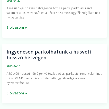
2025-04-29
nyitvatartás
A május 1-jei hosszú hétvégén változik a pécsi parkolási rend,
a
valamint a BIOKOM NKft. és a Pécsi Köztemető ügyfélszolgálatainak
május
nyitvatartása.
1-
jei
Elolvasom »
hosszú
hétvégén
Ingyenesen parkolhatunk a húsvéti
Ingyenesen
hosszú hétvégén
parkolhatunk
a
2025-04-16
húsvéti
A húsvéti hosszú hétvégén változik a pécsi parkolási rend, valamint a
hosszú
BIOKOM NKft. és a Pécsi Köztemető ügyfélszolgálatainak
hétvégén
nyitvatartása. Az
Elolvasom »