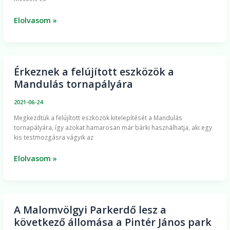
Elolvasom »
Érkeznek a felújított eszközök a
Érkeznek
Mandulás tornapályára
a
felújított
2021-06-24
eszközök
Megkezdtük a felújított eszközök kitelepítését a Mandulás
a
tornapályára, így azokat hamarosan már bárki használhatja, aki egy
Mandulás
kis testmozgásra vágyik az
tornapályára
Elolvasom »
A Malomvölgyi Parkerdő lesz a
A
következő állomása a Pintér János park
Malomvölgyi