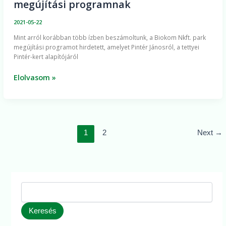
megújítási programnak
Parkerdő
lesz
2021-05-22
a
Mint arról korábban több ízben beszámoltunk, a Biokom Nkft. park
következő
megújítási programot hirdetett, amelyet Pintér Jánosról, a tettyei
állomása
Pintér-kert alapítójáról
a
Pintér
Elolvasom »
János
park
megújítási
programnak
1
2
Next
→
Keresés