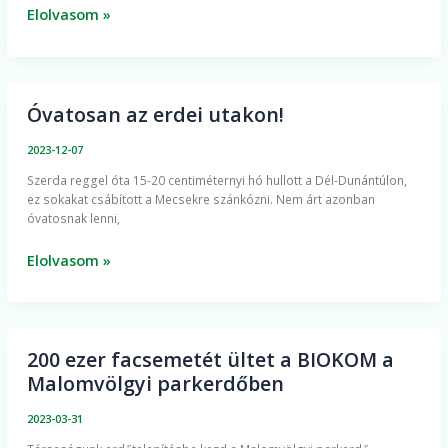
Elolvasom »
Óvatosan az erdei utakon!
Óvatosan
az
2023-12-07
erdei
Szerda reggel óta 15-20 centiméternyi hó hullott a Dél-Dunántúlon,
utakon!
ez sokakat csábított a Mecsekre szánkózni. Nem árt azonban
óvatosnak lenni,
Elolvasom »
200 ezer facsemetét ültet a BIOKOM a
200
Malomvölgyi parkerdőben
ezer
facsemetét
2023-03-31
ültet