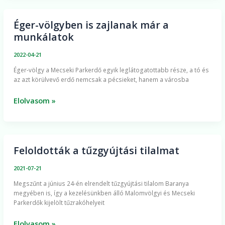
Éger-völgyben is zajlanak már a
Éger-
munkálatok
völgyben
is
2022-04-21
zajlanak
Éger-völgy a Mecseki Parkerdő egyik leglátogatottabb része, a tó és
már
az azt körülvevő erdő nemcsak a pécsieket, hanem a városba
a
munkálatok
Elolvasom »
Feloldották a tűzgyújtási tilalmat
Feloldották
a
2021-07-21
tűzgyújtási
Megszűnt a június 24-én elrendelt tűzgyújtási tilalom Baranya
tilalmat
megyében is, így a kezelésünkben álló Malomvölgyi és Mecseki
Parkerdők kijelölt tűzrakóhelyeit
Elolvasom »