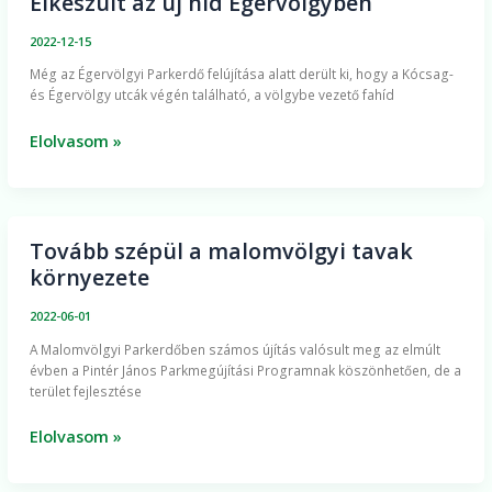
Elkészült az új híd Égervölgyben
Elkészült
az
2022-12-15
új
Még az Égervölgyi Parkerdő felújítása alatt derült ki, hogy a Kócsag-
híd
és Égervölgy utcák végén található, a völgybe vezető fahíd
Égervölgyben
Elolvasom »
Tovább szépül a malomvölgyi tavak
Tovább
környezete
szépül
a
2022-06-01
malomvölgyi
A Malomvölgyi Parkerdőben számos újítás valósult meg az elmúlt
tavak
évben a Pintér János Parkmegújítási Programnak köszönhetően, de a
környezete
terület fejlesztése
Elolvasom »