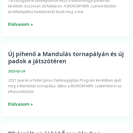
Társaságunk erdőtelepítésbe kezd a Malomvölgyi parkerdő
a
területén összesen 26 hektáron. A BIOKOM NKft. csereerdősítés
BIOKOM
(erdőtelepítés) kivitelezését kezdi meg a mai
a
Malomvölgyi
Elolvasom »
parkerdőben
Új pihenő a Mandulás tornapályán és új
Új
padok a játszótéren
pihenő
a
2023-03-24
Mandulás
2021 nyarán a Pintér János Parkmegújítási Program keretében újult
tornapályán
meg a Mandulás tornapálya. Akkor a BIOKOM NKft. szakemberei az
és
elhasználódott
új
padok
Elolvasom »
a
játszótéren