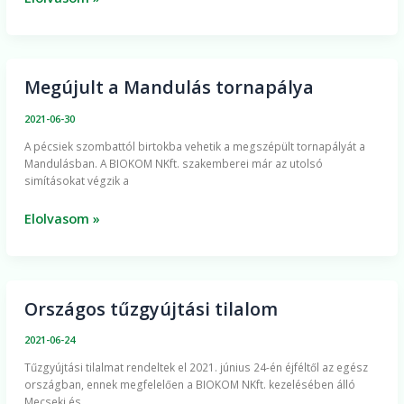
Megújult a Mandulás tornapálya
Megújult
a
2021-06-30
Mandulás
A pécsiek szombattól birtokba vehetik a megszépült tornapályát a
tornapálya
Mandulásban. A BIOKOM NKft. szakemberei már az utolsó
simításokat végzik a
Elolvasom »
Országos tűzgyújtási tilalom
Országos
tűzgyújtási
2021-06-24
tilalom
Tűzgyújtási tilalmat rendeltek el 2021. június 24-én éjféltől az egész
országban, ennek megfelelően a BIOKOM NKft. kezelésében álló
Mecseki és