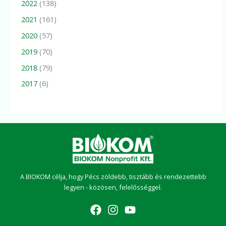
2022
(138)
2021
(161)
2020
(57)
2019
(70)
2018
(79)
2017
(6)
A BIOKOM célja, hogy Pécs zöldebb, tisztább és rendezettebb
legyen - közösen, felelősséggel.