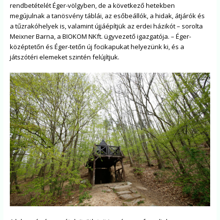
rendbetételét Éger-völgyben, de a következő hetekben
megújulnak a tanösvény táblái, az esőbeállók, a hidak, átjárók és
a tűzrakóhelyek is, valamint újjáépítjük az erdei házikót – sorolta
Meixner Barna, a BIOKOM NKft. ügyvezető igazgatója. – Éger-
középtetőn és Éger-tetőn új focikapukat helyezünk ki, és a
játszótéri elemeket szintén felújítjuk.