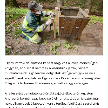
Egy csütörtöki délelőtthöz képest nagy volt a jövés-menés Éger-
völgyben, ahol most nemcsak a kirándulók jártak, hanem
munkatársaink is gőzerővel dolgoztak. Az Éger-völgy – és vele
együtt Éger-középtető és Éger-tető – a Pintér János Parkmegújítási
Program idei harmadik állomása, emiatt a nagy nyüzsgés.
A fejlesztést bemutató, csütörtöki sajtótájékoztatón Ágoston
Andrea önkormányzati képviselő elmondta, többen jelezték már
neki, elhanyagolt állapotban van a terület, felújításra szorul a kis