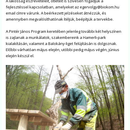
A lakosság észrevételeit, ötleteit is szívesen fogadjuk a
fejlesztéssel kapcsolatban, amelyeket az
egervolgy@biokom.hu
email címre várunk. A beérkezett jelzéseket átnézzük, és
amennyiben megvalósíthatónak ítéljük, beépítjük a tervekbe.
A Pintér János Program keretében jelenleg további két helyszínen
is zajlanak a munkálatok, szakembereink a Hamerli-park
kialakításán, valamint a Balokány-liget felújításán is dolgoznak.
Előbbi várhatóan május elején, utóbbi pedig május végén, június
elején készül el.