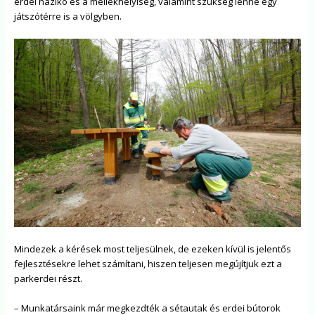
erdei házikó és a mellékhelyiség, valamint szükség lenne egy
játszótérre is a völgyben.
Mindezek a kérések most teljesülnek, de ezeken kívül is jelentős
fejlesztésekre lehet számítani, hiszen teljesen megújítjuk ezt a
parkerdei részt.
– Munkatársaink már megkezdték a sétautak és erdei bútorok