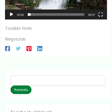
00:00
00:57
További hírek
Megosztás
Keresés