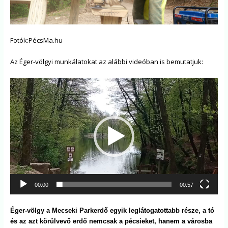
Fotók:PécsMa.hu
Az Éger-völgyi munkálatokat az alábbi videóban is bemutatjuk:
Videólejátszó
00:00
00:57
Éger-völgy a Mecseki Parkerdő egyik leglátogatottabb része, a tó
és az azt körülvevő erdő nemcsak a pécsieket, hanem a városba