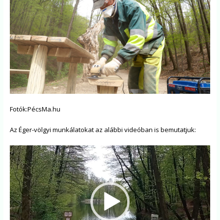
Fotók:PécsMa.hu
Az Éger-völgyi munkálatokat az alábbi videóban is bemutatjuk:
Videólejátszó