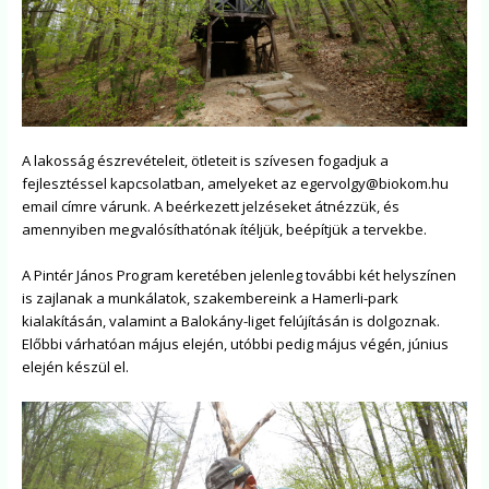
A lakosság észrevételeit, ötleteit is szívesen fogadjuk a
fejlesztéssel kapcsolatban, amelyeket az
egervolgy@biokom.hu
email címre várunk. A beérkezett jelzéseket átnézzük, és
amennyiben megvalósíthatónak ítéljük, beépítjük a tervekbe.
A Pintér János Program keretében jelenleg további két helyszínen
is zajlanak a munkálatok, szakembereink a Hamerli-park
kialakításán, valamint a Balokány-liget felújításán is dolgoznak.
Előbbi várhatóan május elején, utóbbi pedig május végén, június
elején készül el.