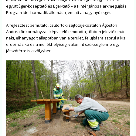
együtt Éger-középtető és Éger-tető – a Pintér János Parkmegújítási
Program idei harmadik állomása, emiatt a nagy nyüzsgés.
A fejlesztést bemutató, csütörtöki sajtótájékoztatón Ágoston
Andrea önkormányzati képviselő elmondta, többen jelezték már
neki, elhanyagolt állapotban van a terület, felújításra szorul a kis
erdei házikó és a mellékhelyiség, valamint szükség lenne egy
játszótérre is a völgyben.