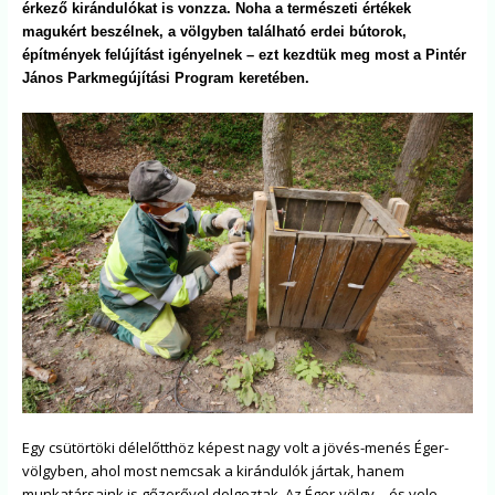
érkező kirándulókat is vonzza. Noha a természeti értékek
magukért beszélnek, a völgyben található erdei bútorok,
építmények felújítást igényelnek – ezt kezdtük meg most a Pintér
János Parkmegújítási Program keretében.
Egy csütörtöki délelőtthöz képest nagy volt a jövés-menés Éger-
völgyben, ahol most nemcsak a kirándulók jártak, hanem
munkatársaink is gőzerővel dolgoztak. Az Éger-völgy – és vele