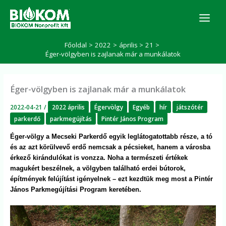
Skip
K
to
e
r
content
e
Főoldal
2022
április
21
s
Éger-völgyben is zajlanak már a munkálatok
é
s
Éger-völgyben is zajlanak már a munkálatok
2022-04-21
/
2022 április
Égervölgy
Egyéb
hír
játszótér
parkerdő
parkmegújítás
Pintér János Program
Éger-völgy a Mecseki Parkerdő egyik leglátogatottabb része, a tó
és az azt körülvevő erdő nemcsak a pécsieket, hanem a városba
érkező kirándulókat is vonzza. Noha a természeti értékek
magukért beszélnek, a völgyben található erdei bútorok,
építmények felújítást igényelnek – ezt kezdtük meg most a Pintér
János Parkmegújítási Program keretében.