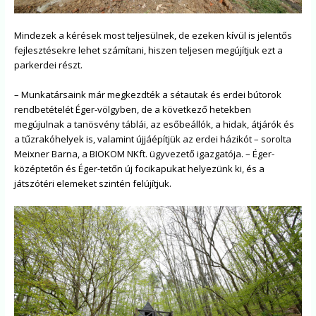
Mindezek a kérések most teljesülnek, de ezeken kívül is jelentős
fejlesztésekre lehet számítani, hiszen teljesen megújítjuk ezt a
parkerdei részt.
– Munkatársaink már megkezdték a sétautak és erdei bútorok
rendbetételét Éger-völgyben, de a következő hetekben
megújulnak a tanösvény táblái, az esőbeállók, a hidak, átjárók és
a tűzrakóhelyek is, valamint újjáépítjük az erdei házikót – sorolta
Meixner Barna, a BIOKOM NKft. ügyvezető igazgatója. – Éger-
középtetőn és Éger-tetőn új focikapukat helyezünk ki, és a
játszótéri elemeket szintén felújítjuk.