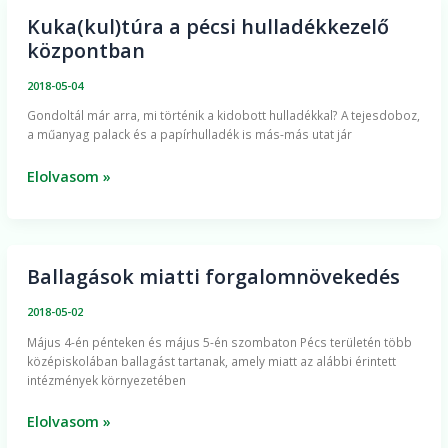
Kuka(kul)túra a pécsi hulladékkezelő
Kuka(kul)túra
központban
a
pécsi
2018-05-04
hulladékkezelő
Gondoltál már arra, mi történik a kidobott hulladékkal? A tejesdoboz,
központban
a műanyag palack és a papírhulladék is más-más utat jár
Elolvasom »
Ballagások miatti forgalomnövekedés
Ballagások
miatti
2018-05-02
forgalomnövekedés
Május 4-én pénteken és május 5-én szombaton Pécs területén több
középiskolában ballagást tartanak, amely miatt az alábbi érintett
intézmények környezetében
Elolvasom »