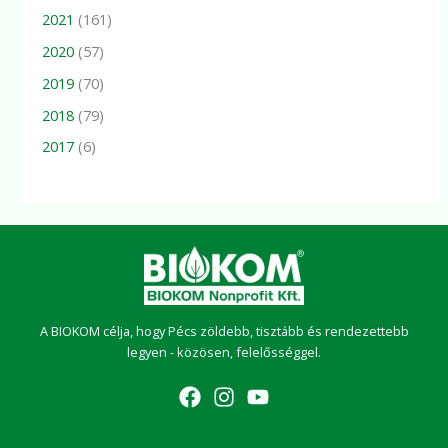
2021
(161)
2020
(57)
2019
(70)
2018
(79)
2017
(6)
A BIOKOM célja, hogy Pécs zöldebb, tisztább és rendezettebb
legyen - közösen, felelősséggel.