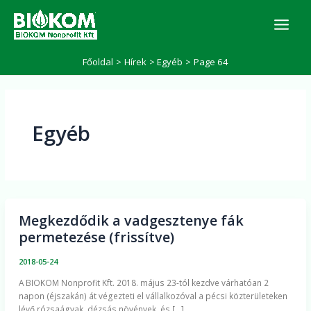
Skip
K
to
e
r
content
e
Főoldal
Hírek
Egyéb
Page 64
s
é
s
Egyéb
Megkezdődik a vadgesztenye fák
Megkezdődik
permetezése (frissítve)
a
vadgesztenye
2018-05-24
fák
A BIOKOM Nonprofit Kft. 2018. május 23-tól kezdve várhatóan 2
permetezése
napon (éjszakán) át végezteti el vállalkozóval a pécsi közterületeken
(frissítve)
lévő rózsaágyak, dézsás növények, és […]