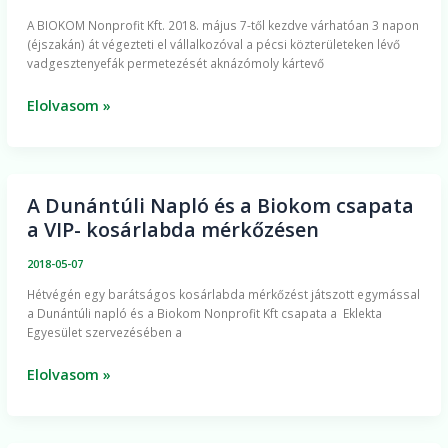
permetezése
A BIOKOM Nonprofit Kft. 2018. május 7-től kezdve várhatóan 3 napon
(frissítve)
(éjszakán) át végezteti el vállalkozóval a pécsi közterületeken lévő
vadgesztenyefák permetezését aknázómoly kártevő
Elolvasom »
A Dunántúli Napló és a Biokom csapata
A
a VIP- kosárlabda mérkőzésen
Dunántúli
Napló
2018-05-07
és
Hétvégén egy barátságos kosárlabda mérkőzést játszott egymással
a
a Dunántúli napló és a Biokom Nonprofit Kft csapata a Eklekta
Biokom
Egyesület szervezésében a
csapata
a
Elolvasom »
VIP-
kosárlabda
mérkőzésen