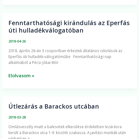
Fenntarthatósági kirándulás az Eperfás
Fenntarthatósági
úti hulladékválogatóban
kirándulás
az
2018-04-26
Eperfás
2018. április 26-án 3 csoportban érkeztek általános iskolások az
úti
Eperfás úti hulladék-válogatóműbe Fenntarthatósági nap
hulladékválogatóban
alkalmából a Pécsi jókai Mór
Elolvasom »
Útlezárás a Barackos utcában
Útlezárás
a
2018-03-28
Barackos
Omlásveszély miatt a balesetek elkerülése érdekében lezárásra
utcában
került a Barackos utca 1-9. közötti szakasza. A javítási munkák után
várhatóan a