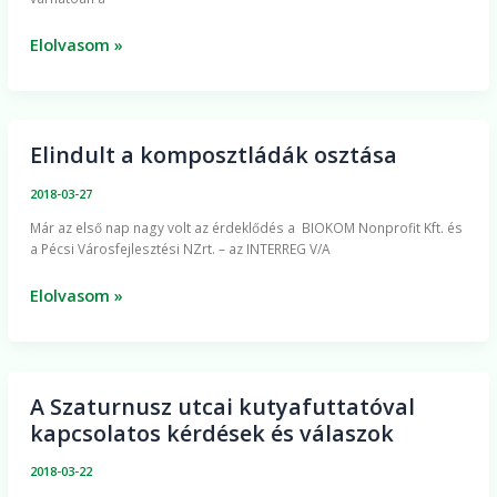
Elolvasom »
Elindult a komposztládák osztása
Elindult
a
2018-03-27
komposztládák
Már az első nap nagy volt az érdeklődés a BIOKOM Nonprofit Kft. és
osztása
a Pécsi Városfejlesztési NZrt. – az INTERREG V/A
Elolvasom »
A Szaturnusz utcai kutyafuttatóval
A
kapcsolatos kérdések és válaszok
Szaturnusz
utcai
2018-03-22
kutyafuttatóval