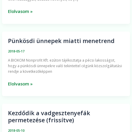
Elolvasom »
Pünkösdi ünnepek miatti menetrend
Pünkösdi
ünnepek
2018-05-17
miatti
A BIOKOM Nonprofit Kft. ezúton tájékoztatja a pécsi lakosságot,
menetrend
hogy a pünkösdi ünnepekre való tekintettel cégünk közszolgáltatási
rendje a következőképpen
Elolvasom »
Kezdődik a vadgesztenyefák
Kezdődik
permetezése (frissítve)
a
vadgesztenyefák
2018-05-10