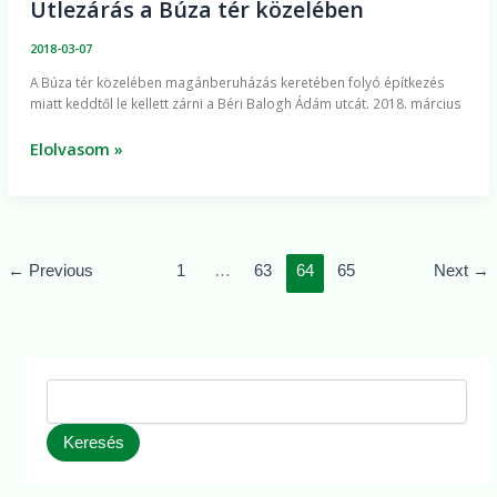
Útlezárás a Búza tér közelében
Útlezárás
a
2018-03-07
Búza
A Búza tér közelében magánberuházás keretében folyó építkezés
tér
miatt keddtől le kellett zárni a Béri Balogh Ádám utcát. 2018. március
közelében
Elolvasom »
←
Previous
1
…
63
64
65
Next
→
Keresés