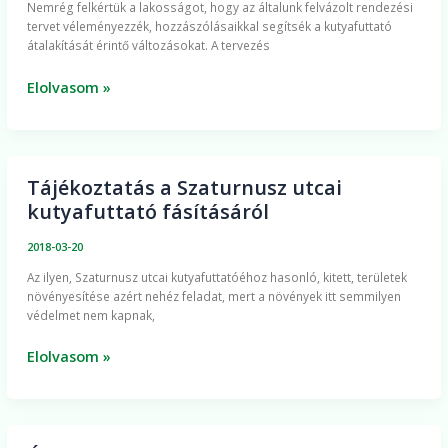
Nemrég felkértük a lakosságot, hogy az általunk felvázolt rendezési
kapcsolatos
tervet véleményezzék, hozzászólásaikkal segítsék a kutyafuttató
kérdések
átalakítását érintő változásokat. A tervezés
és
válaszok
Elolvasom »
Tájékoztatás a Szaturnusz utcai
Tájékoztatás
kutyafuttató fásításáról
a
Szaturnusz
2018-03-20
utcai
Az ilyen, Szaturnusz utcai kutyafuttatóéhoz hasonló, kitett, területek
kutyafuttató
növényesítése azért nehéz feladat, mert a növények itt semmilyen
fásításáról
védelmet nem kapnak,
Elolvasom »