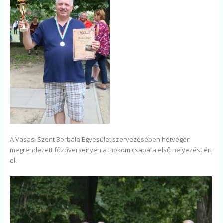
A Vasasi Szent Borbála Egyesület szervezésében hétvégén
megrendezett főzőversenyen a Biokom csapata első helyezést ért
el.