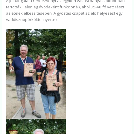
A jó hangulatú rendezvényt az egykori vasasi bányászotthonban
tartották (jelenleg óvodaként funkcionál), ahol 35-40 fő vett részt
az ételek elkészítésében. A győztes csapat az elő helyezést egy
vaddisznópörkölttel nyerte el.