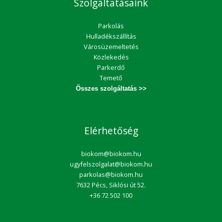
Szolgáltatásaink
Parkolás
Hulladékszállítás
Városüzemeltetés
Közlekedés
Parkerdő
Temető
Összes szolgáltatás >>
Elérhetőség
biokom@biokom.hu
ugyfelszolgalat@biokom.hu
parkolas@biokom.hu
7632 Pécs, Siklósi út 52.
+36 72 502 100