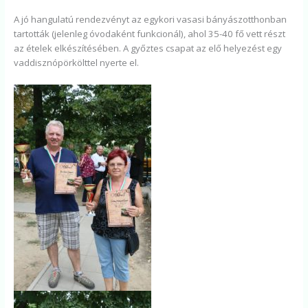
A jó hangulatú rendezvényt az egykori vasasi bányászotthonban
tartották (jelenleg óvodaként funkcionál), ahol 35-40 fő vett részt
az ételek elkészítésében. A győztes csapat az elő helyezést egy
vaddisznópörkölttel nyerte el.