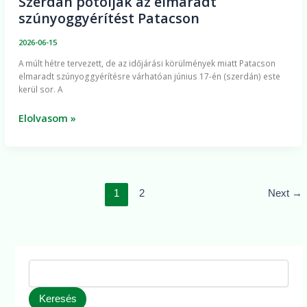
Szerdán pótolják az elmaradt
szúnyoggyérítést Patacson
2026-06-15
A múlt hétre tervezett, de az időjárási körülmények miatt Patacson
elmaradt szúnyoggyérítésre várhatóan június 17-én (szerdán) este
kerül sor. A
Elolvasom »
1
2
Next
→
Keresés