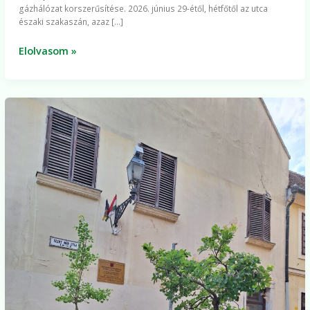
gázhálózat korszerűsítése. 2026. június 29-étől, hétfőtől az utca
északi szakaszán, azaz […]
Elolvasom »
Növénytartókkal
a
zöldebb
belvárosért