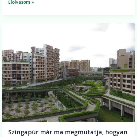
Elolvasom »
Szingapúr
már
ma
megmutatja,
hogyan
nézhet
ki
a
fenntartható
város
Szingapúr már ma megmutatja, hogyan