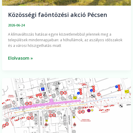
Közösségi faöntözési akció Pécsen
2026-06-24
A klímaváltozás hatásai egyre közvetlenebbül jelennek meg a
települések mindennapjaiban: a hőhullámok, az aszályos időszakok
és a városi hőszigethatás miatt
Elolvasom »
Kisnyomású
gázelosztó-
és
leágazóvezeték-
rekonstrukciós
munkák
az
Athinay