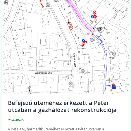
gázhálózat
rekonstrukciója
Befejező üteméhez érkezett a Péter
utcában a gázhálózat rekonstrukciója
2026-06-29
A befejező, harmadik üteméhez érkezett a Péter utcában a