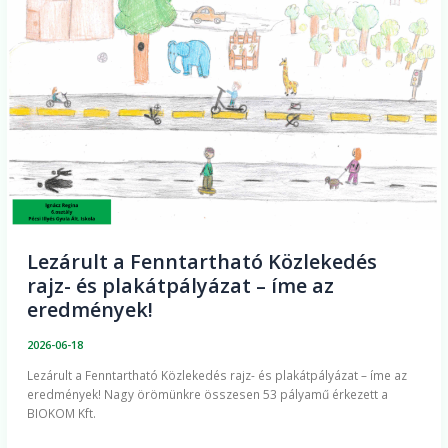
Közlekedés
rajz-
és
plakátpályázat
–
íme
az
eredmények!
Lezárult a Fenntartható Közlekedés
rajz- és plakátpályázat – íme az
eredmények!
2026-06-18
Lezárult a Fenntartható Közlekedés rajz- és plakátpályázat – íme az
eredmények! Nagy örömünkre összesen 53 pályamű érkezett a
BIOKOM Kft.