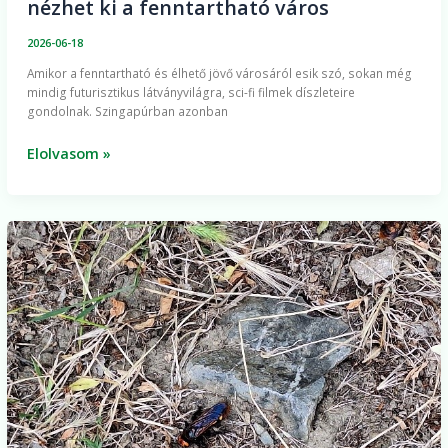
nézhet ki a fenntartható város
2026-06-18
Amikor a fenntartható és élhető jövő városáról esik szó, sokan még
mindig futurisztikus látványvilágra, sci-fi filmek díszleteire
gondolnak. Szingapúrban azonban
Elolvasom »
Az
óriás
tőrösdarázsról