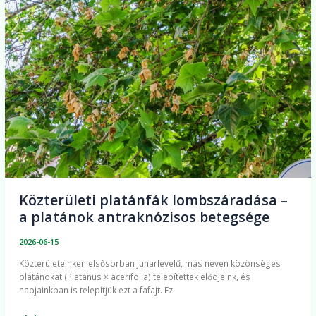
lombszáradása
–
a
platánok
antraknózisos
betegsége
Közterületi platánfák lombszáradása –
a platánok antraknózisos betegsége
2026-06-15
Közterületeinken elsősorban juharlevelű, más néven közönséges
platánokat (Platanus × acerifolia) telepítettek elődjeink, és
napjainkban is telepítjük ezt a fafajt. Ez