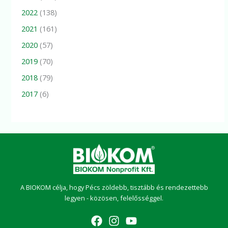
2022
(138)
2021
(161)
2020
(57)
2019
(70)
2018
(79)
2017
(6)
A BIOKOM célja, hogy Pécs zöldebb, tisztább és rendezettebb
legyen - közösen, felelősséggel.