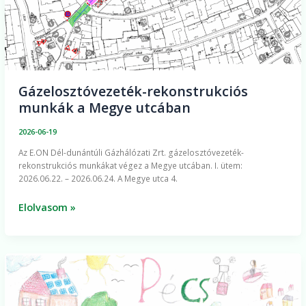
Gázelosztóvezeték-rekonstrukciós
munkák a Megye utcában
2026-06-19
Az E.ON Dél-dunántúli Gázhálózati Zrt. gázelosztóvezeték-
rekonstrukciós munkákat végez a Megye utcában. I. ütem:
2026.06.22. – 2026.06.24. A Megye utca 4.
Elolvasom »
Lezárult
a
Fenntartható