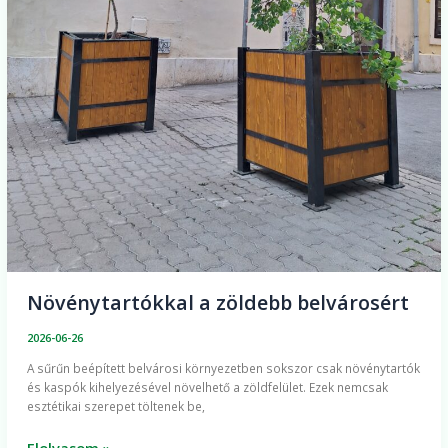
Növénytartókkal a zöldebb belvárosért
2026-06-26
A sűrűn beépített belvárosi környezetben sokszor csak növénytartók
és kaspók kihelyezésével növelhető a zöldfelület. Ezek nemcsak
esztétikai szerepet töltenek be,
Elolvasom »