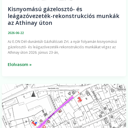
úton
Kisnyomású gázelosztó- és
leágazóvezeték-rekonstrukciós munkák
az Athinay úton
2026-06-22
Az E.ON Dél-dunántúli Gázhálózati Zrt. a nyár folyamán kisnyomású
gázelosztó- és leágazóvezeték-rekonstrukciós munkákat végez az
Athinay úton 2026. június 23-án,
Elolvasom »
Gázelosztóvezeték-
rekonstrukciós
munkák
a
Megye
utcában