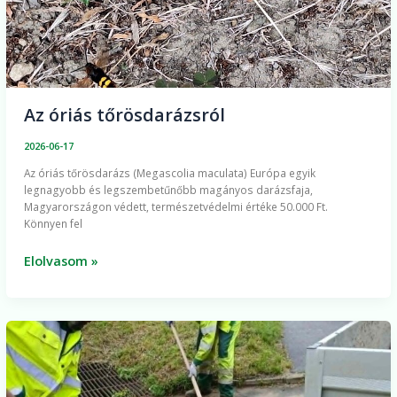
Az óriás tőrösdarázsról
2026-06-17
Az óriás tőrösdarázs (Megascolia maculata) Európa egyik
legnagyobb és legszembetűnőbb magányos darázsfaja,
Magyarországon védett, természetvédelmi értéke 50.000 Ft.
Könnyen fel
Elolvasom »
A
hétvégi
viharok
után