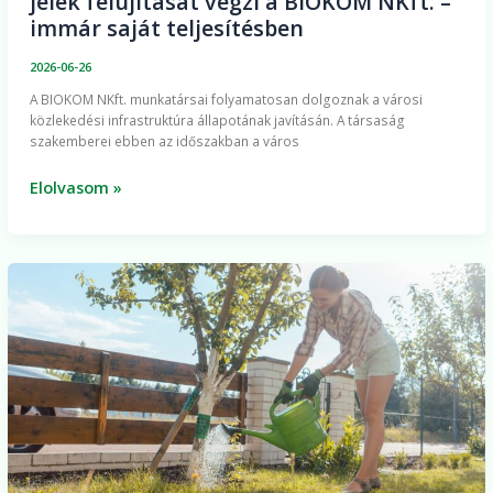
jelek felújítását végzi a BIOKOM NKft. –
immár saját teljesítésben
2026-06-26
A BIOKOM NKft. munkatársai folyamatosan dolgoznak a városi
közlekedési infrastruktúra állapotának javításán. A társaság
szakemberei ebben az időszakban a város
Elolvasom »
Közösségi
faöntözési
akció
Pécsen