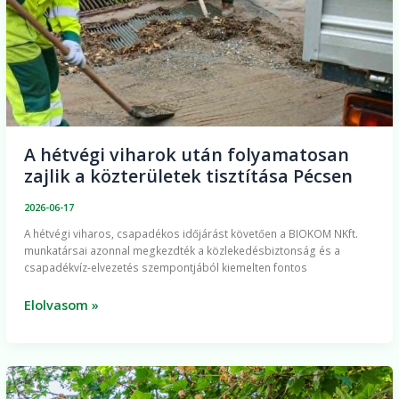
folyamatosan
zajlik
a
közterületek
tisztítása
Pécsen
A hétvégi viharok után folyamatosan
zajlik a közterületek tisztítása Pécsen
2026-06-17
A hétvégi viharos, csapadékos időjárást követően a BIOKOM NKft.
munkatársai azonnal megkezdték a közlekedésbiztonság és a
csapadékvíz-elvezetés szempontjából kiemelten fontos
Elolvasom »
Közterületi
platánfák