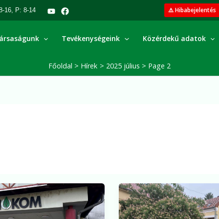
⚠️ Hibabejelentés
8-16, P: 8-14
ársaságunk
Tevékenységeink
Közérdekű adatok
Főoldal
Hírek
2025 július
Page 2
t
Pécset
táblák
sem
kímélte