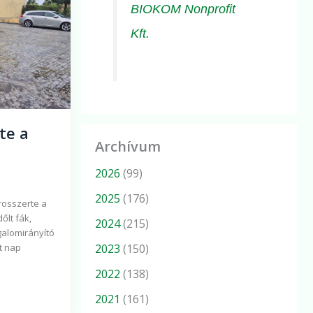
BIOKOM Nonprofit
Kft.
te a
Archívum
2026
(99)
2025
(176)
rosszerte a
őlt fák,
2024
(215)
galomirányító
2023
(150)
t nap
2022
(138)
2021
(161)