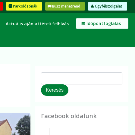
K
🅿️ Parkolózónák
🚌 Busz menetrend
👤 Ügyfélszolgálat
e
r
e
📅 Időpontfoglalás
Aktuális ajánlattételi felhívás
s
é
s
Keresés
Facebook oldalunk