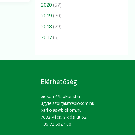
2020
(57)
2019
(70)
2018
(79)
2017
(6)
Elérhetőség
biokom@biokom.hu
ugyfelszolgalat@biokom.hu
parkolas@biokom.hu
7632 Pécs, Siklósi út 52.
+36 72 502 100