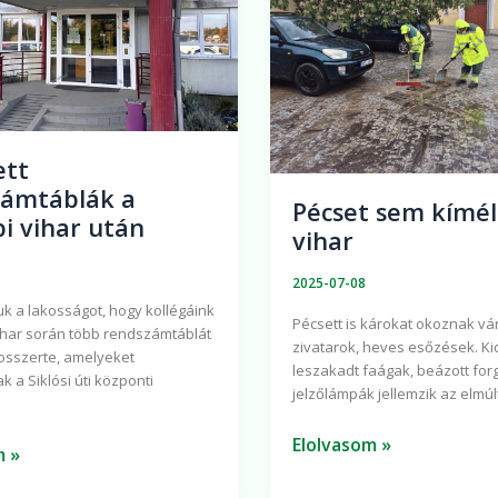
a
vihar
ett
zámtáblák a
Pécset sem kímél
i vihar után
vihar
2025-07-08
uk a lakosságot, hogy kollégáink
Pécsett is károkat okoznak vá
ihar során több rendszámtáblát
zivatarok, heves esőzések. Kid
rosszerte, amelyeket
leszakadt faágak, beázott for
ak a Siklósi úti központi
jelzőlámpák jellemzik az elmúl
Elolvasom »
m »