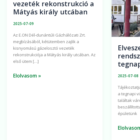
vezeték rekonstrukció a
kisnyomású
tegnapi
Mátyás király utcában
gázelosztó
vihar
vezeték
után
2025-07-09
rekonstrukció
Az E.ON Dél-dunántúli Gázhálózati Zrt.
a
megbízásából, kétütemben zajlik a
Mátyás
Elvesz
kisnyomású gázelosztó vezeték
király
rends
rekonstrukciója a Mátyás király utcában. Az
utcában
első ütem […]
tegnap
Elolvasom »
2025-07-08
Tájékoztatj
a tegnapi v
találtak vá
beszállított
épületünk
Elolvaso