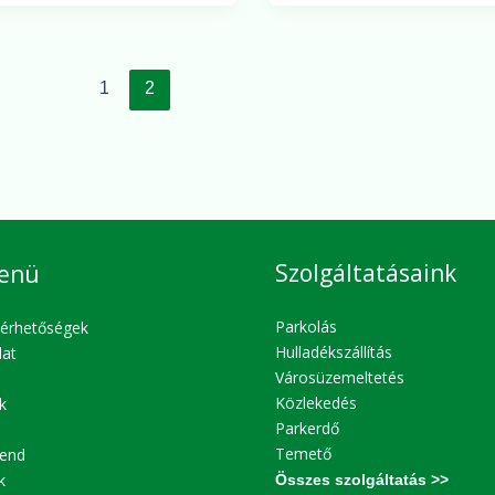
1
2
Szolgáltatásaink
enü
Parkolás
lérhetőségek
Hulladékszállítás
lat
Városüzemeltetés
Közlekedés
k
Parkerdő
Temető
end
k
Összes szolgáltatás >>