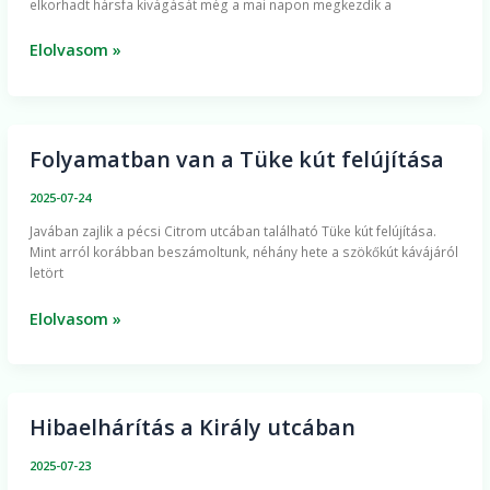
elkorhadt hársfa kivágását még a mai napon megkezdik a
utcájában
Elolvasom »
Folyamatban van a Tüke kút felújítása
Folyamatban
van
2025-07-24
a
​Javában zajlik a pécsi Citrom utcában található Tüke kút felújítása.
Tüke
Mint arról korábban beszámoltunk, néhány hete a szökőkút kávájáról
kút
letört
felújítása
Elolvasom »
Hibaelhárítás a Király utcában
Hibaelhárítás
a
2025-07-23
Király