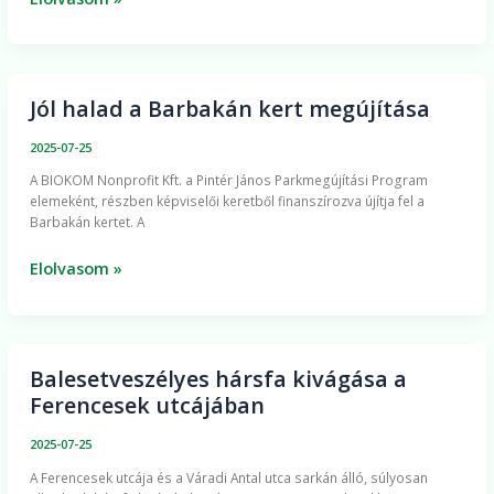
Jól halad a Barbakán kert megújítása
Jól
halad
2025-07-25
a
A BIOKOM Nonprofit Kft. a Pintér János Parkmegújítási Program
Barbakán
elemeként, részben képviselői keretből finanszírozva újítja fel a
kert
Barbakán kertet. A
megújítása
Elolvasom »
Balesetveszélyes hársfa kivágása a
Balesetveszélyes
Ferencesek utcájában
hársfa
kivágása
2025-07-25
a
A Ferencesek utcája és a Váradi Antal utca sarkán álló, súlyosan
Ferencesek