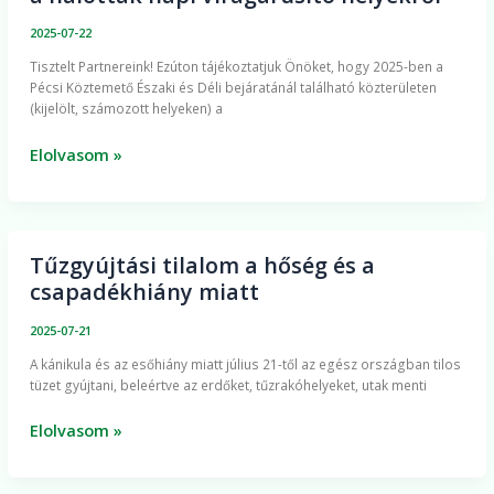
NKft.
2025-07-22
idén
Tisztelt Partnereink! Ezúton tájékoztatjuk Önöket, hogy 2025-ben a
is
Pécsi Köztemető Északi és Déli bejáratánál található közterületen
sorsolással
(kijelölt, számozott helyeken) a
dönt
a
Elolvasom »
halottak
napi
virágárusító
helyekről
Tűzgyújtási tilalom a hőség és a
Tűzgyújtási
csapadékhiány miatt
tilalom
a
2025-07-21
hőség
​A kánikula és az esőhiány miatt július 21-től az egész országban tilos
és
tüzet gyújtani, beleértve az erdőket, tűzrakóhelyeket, utak menti
a
csapadékhiány
Elolvasom »
miatt