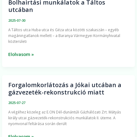
Bolhairtási munkálatok a Táltos
Bolhairtási
utcában
munkálatok
a
2025-07-30
Táltos
​A Táltos utca Huba utca és Géza utca közötti szakaszán – egyéb
utcában
magáningatlanok mellett – a Baranya Vármegyei Kormányhivatal
közterületi
Elolvasom »
Forgalomkorlátozás a Jókai utcában a
Forgalomkorlátozás
gázvezeték-rekonstrukció miatt
a
Jókai
2025-07-27
utcában
A végéhez közeleg az E.ON Dél-dunántúli Gázhálózati Zrt. Mátyás
a
király utcai gázvezeték-rekonstrukciós munkálatok II. üteme. A
gázvezeték-
nyomvonal feltárása során derült
rekonstrukció
miatt
Elolvasom »