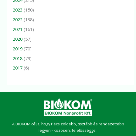
2023
(150)
2022
(138)
2021
(161)
2020
(57)
2019
(70)
2018
(79)
2017
(6)
A BIOKOM célja, hogy Pécs zöldebb, tisztább és rendezettebb
legyen - közösen, felelősséggel.