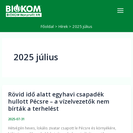
Skip
K
to
e
r
content
e
Főoldal
Hírek
2025 július
s
é
s
2025 július
Rövid idő alatt egyhavi csapadék
Rövid
hullott Pécsre – a vízelvezetők nem
idő
bírták a terhelést
alatt
egyhavi
2025-07-31
csapadék
Hétvégén heves, lokális zivatar csapott le Pécsre és környékére,
hullott