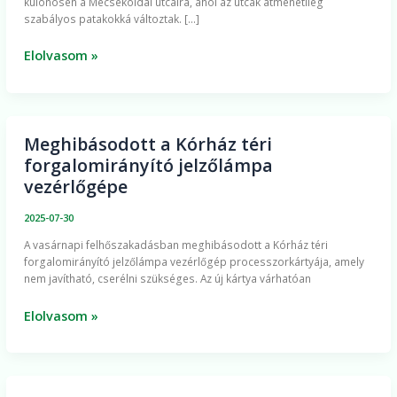
különösen a Mecsekoldal utcáira, ahol az utcák átmenetileg
Pécsre
szabályos patakokká változtak. […]
–
a
Elolvasom »
vízelvezetők
nem
bírták
a
Meghibásodott a Kórház téri
Meghibásodott
terhelést
forgalomirányító jelzőlámpa
a
vezérlőgépe
Kórház
téri
2025-07-30
forgalomirányító
A vasárnapi felhőszakadásban meghibásodott a Kórház téri
jelzőlámpa
forgalomirányító jelzőlámpa vezérlőgép processzorkártyája, amely
vezérlőgépe
nem javítható, cserélni szükséges. Az új kártya várhatóan
Elolvasom »