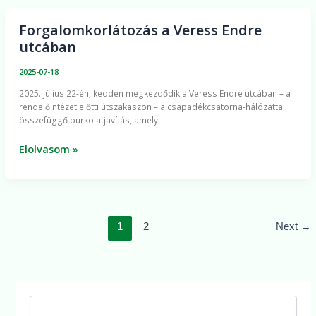
Forgalomkorlátozás a Veress Endre
Forgalomkorlátozás
utcában
a
Veress
2025-07-18
Endre
2025. július 22-én, kedden megkezdődik a Veress Endre utcában – a
utcában
rendelőintézet előtti útszakaszon – a csapadékcsatorna-hálózattal
összefüggő burkolatjavítás, amely
Elolvasom »
1
2
Next
→