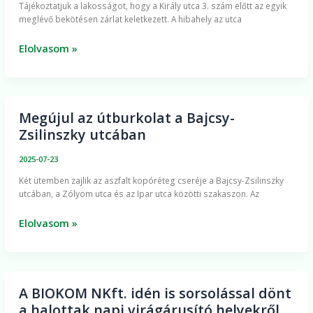
Tájékoztatjuk a lakosságot, hogy a Király utca 3. szám előtt az egyik
utcában
meglévő bekötésen zárlat keletkezett. A hibahely az utca
Elolvasom »
Megújul az útburkolat a Bajcsy-
Megújul
Zsilinszky utcában
az
útburkolat
2025-07-23
a
Két ütemben zajlik az aszfalt kopóréteg cseréje a Bajcsy-Zsilinszky
Bajcsy-
utcában, a Zólyom utca és az Ipar utca közötti szakaszon. Az
Zsilinszky
utcában
Elolvasom »
A BIOKOM NKft. idén is sorsolással dönt
A
a halottak napi virágárusító helyekről
BIOKOM