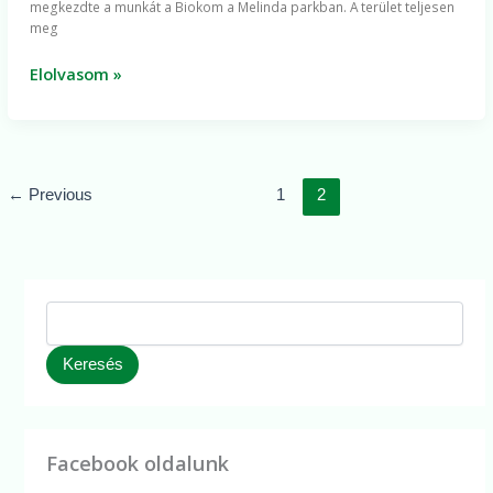
megkezdte a munkát a Biokom a Melinda parkban. A terület teljesen
Pintér
meg
János
Program
Elolvasom »
←
Previous
1
2
Keresés
Facebook oldalunk