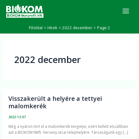
Skip
K
to
e
r
content
e
Főoldal
Hírek
2022 december
Page 2
s
é
s
2022 december
Visszakerült a helyére a tettyei
Visszakerült
malomkerék
a
helyére
2022-12-07
a
Még a nyáron tört el a malomkerék tengelye, ezért kellett elszállítani
tettyei
azt a BIOKOM NKft. Verseny utcai telephelyére. Társaságunk egy […]
malomkerék