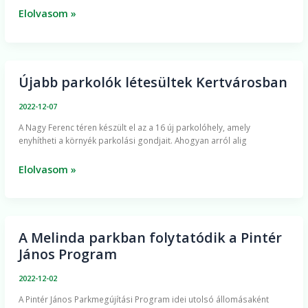
Elolvasom »
Újabb parkolók létesültek Kertvárosban
Újabb
parkolók
2022-12-07
létesültek
A Nagy Ferenc téren készült el az a 16 új parkolóhely, amely
Kertvárosban
enyhítheti a környék parkolási gondjait. Ahogyan arról alig
Elolvasom »
A Melinda parkban folytatódik a Pintér
A
János Program
Melinda
parkban
2022-12-02
folytatódik
A Pintér János Parkmegújítási Program idei utolsó állomásaként
a