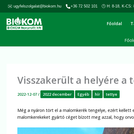
Skip
✉️ ugyfelszolgalat@biokom.hu
+36 72 502 101
🕒 H: 8-18, K-CS: 
to
content
Főoldal
T
Főol
Visszakerült a helyére a
2022-12-07
/
2022 december
Egyéb
hír
tettye
Még a nyáron tört el a malomkerék tengelye, ezért kellett 
malomkerekeket gyártó céget bízott meg azzal, hogy orvo