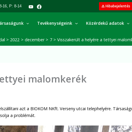
⚠️ Hibabejelentés
8-16, P: 8-14
ársaságunk
Tevékenységeink
Közérdekű adatok
dal
2022
december
7
Visszakerült a helyére a tettyei malom
 tettyei malomkerék
elszállítani azt a BIOKOM NKft. Verseny utcai telephelyére. Társasá
solja a problémát.