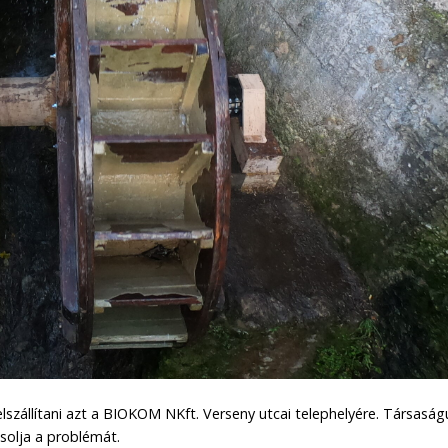
elszállítani azt a BIOKOM NKft. Verseny utcai telephelyére. Társasá
solja a problémát.