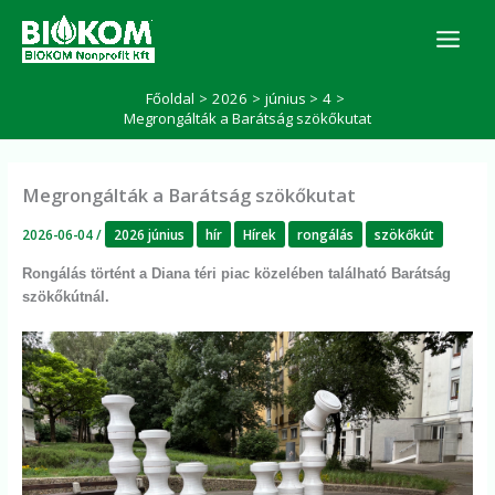
Skip
K
to
e
r
content
e
Főoldal
2026
június
4
s
Megrongálták a Barátság szökőkutat
é
s
Megrongálták a Barátság szökőkutat
2026-06-04
/
2026 június
hír
Hírek
rongálás
szökőkút
Rongálás történt a Diana téri piac közelében található Barátság
szökőkútnál.