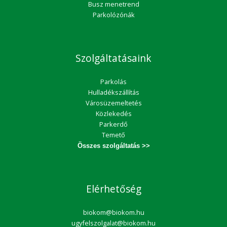
Busz menetrend
Parkolózónák
Szolgáltatásaink
Parkolás
Hulladékszállítás
Városüzemeltetés
Közlekedés
Parkerdő
Temető
Összes szolgáltatás >>
Elérhetőség
biokom@biokom.hu
ugyfelszolgalat@biokom.hu