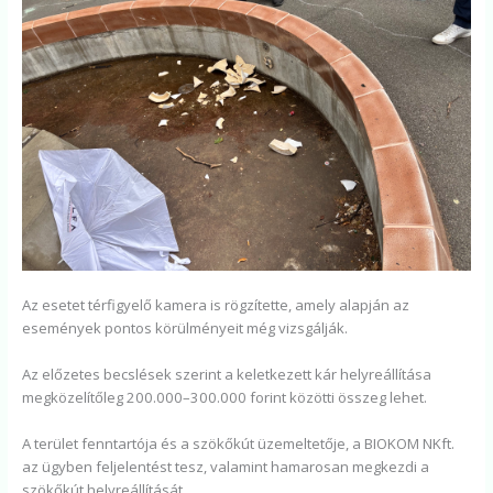
Az esetet térfigyelő kamera is rögzítette, amely alapján az
események pontos körülményeit még vizsgálják.
Az előzetes becslések szerint a keletkezett kár helyreállítása
megközelítőleg 200.000–300.000 forint közötti összeg lehet.
A terület fenntartója és a szökőkút üzemeltetője, a BIOKOM NKft.
az ügyben feljelentést tesz, valamint hamarosan megkezdi a
szökőkút helyreállítását.