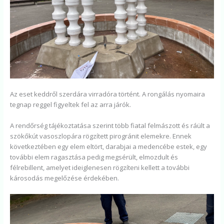
Az eset keddről szerdára virradóra történt. A rongálás nyomaira
tegnap reggel figyeltek fel az arra járók.
A rendőrség tájékoztatása szerint több fiatal felmászott és ráült a
szökőkút vasoszlopára rögzített pirogránit elemekre. Ennek
következtében egy elem eltört, darabjai a medencébe estek, egy
további elem ragasztása pedig megsérült, elmozdult és
félrebillent, amelyet ideiglenesen rögzíteni kellett a további
károsodás megelőzése érdekében.