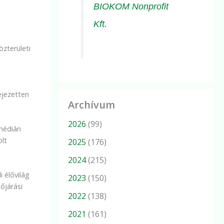
BIOKOM Nonprofit
Kft.
özterületi
ejezetten
Archívum
2026
(99)
 médián
olt
2025
(176)
2024
(215)
 élővilág
2023
(150)
őjárási
2022
(138)
2021
(161)