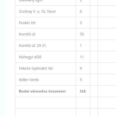
Zsolnay V. u. 52. fasor
6
Puskin tér
3
Komlói út
55
Komlói út 29-31.
1
Kishegyi dűlő
11
Fekete Gyémánt tér
9
Keller tömb
5
Budai városrész összesen:
116