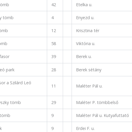
 tömb
42
Etelka u.
y tömb
4
Enyezd u.
tömb
12
Krisztina tér
tömb
58
Viktória u.
fasor
39
Berek u.
Leó park
28
Berek sétány
sor a Szilárd Leó
11
Maléter Pál u.
vszky tömb
29
Maléter P. tömbbelső
 tömb
9
Maléter Pál u. Kutyafuttató
k
9
Erdei F. u.