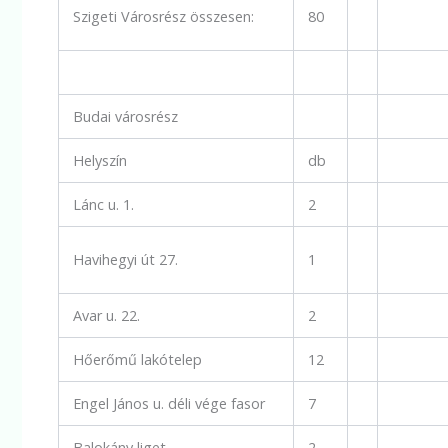
Szigeti Városrész összesen:
80
Budai városrész
Helyszín
db
Lánc u. 1.
2
Havihegyi út 27.
1
Avar u. 22.
2
Hőerőmű lakótelep
12
Engel János u. déli vége fasor
7
Balokány liget
2