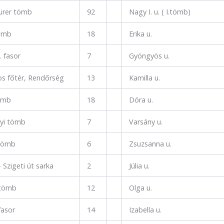
Dürer tömb
92
Nagy I. u. ( I.tömb)
ömb
18
Erika u.
. fasor
7
Gyöngyös u.
os főtér, Rendőrség
13
Kamilla u.
tömb
18
Dóra u.
yi tömb
7
Varsány u.
tömb
6
Zsuzsanna u.
 Szigeti út sarka
2
Júlia u.
 tömb
12
Olga u.
fasor
14
Izabella u.