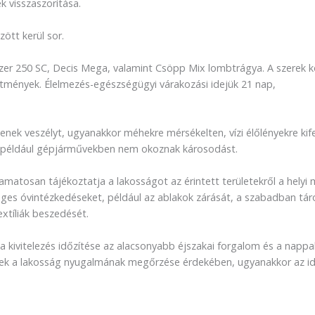
 visszaszorítása.
zött kerül sor.
azer 250 SC, Decis Mega, valamint Csöpp Mix lombtrágya. A szerek k
szítmények. Élelmezés-egészségügyi várakozási idejük 21 nap,
nek veszélyt, ugyanakkor méhekre mérsékelten, vízi élőlényekre kif
n, például gépjárművekben nem okoznak károsodást.
atosan tájékoztatja a lakosságot az érintett területekről a helyi
ges óvintézkedéseket, például az ablakok zárását, a szabadban tár
xtíliák beszedését.
kivitelezés időzítése az alacsonyabb éjszakai forgalom és a nappali
ek a lakosság nyugalmának megőrzése érdekében, ugyanakkor az id
.