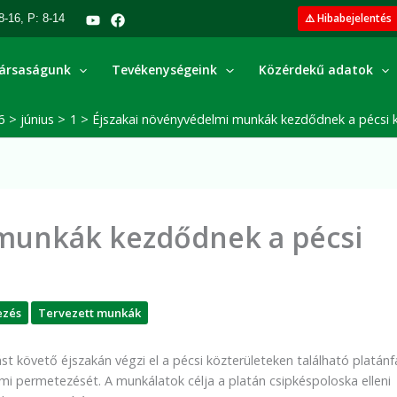
⚠️ Hibabejelentés
8-16, P: 8-14
ársaságunk
Tevékenységeink
Közérdekű adatok
6
június
1
Éjszakai növényvédelmi munkák kezdődnek a pécsi 
 munkák kezdődnek a pécsi
ezés
Tervezett munkák
 követő éjszakán végzi el a pécsi közterületeken található platánf
mi permetezését. A munkálatok célja a platán csipkéspoloska elleni