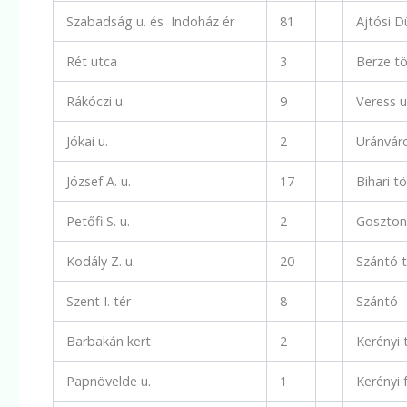
Szabadság u. és Indoház ér
81
Ajtósi 
Rét utca
3
Berze t
Rákóczi u.
9
Veress u
Jókai u.
2
Uránvár
József A. u.
17
Bihari 
Petőfi S. u.
2
Goszton
Kodály Z. u.
20
Szántó 
Szent I. tér
8
Szántó –
Barbakán kert
2
Kerényi
Papnövelde u.
1
Kerényi 