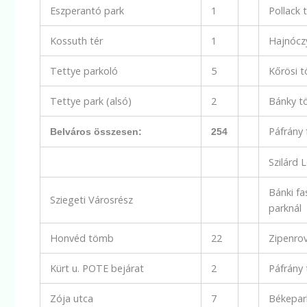
Eszperantó park
1
Pollack
Kossuth tér
1
Hajnócz
Tettye parkoló
5
Kőrösi 
Tettye park (alsó)
2
Bánky 
Páfrány 
Belváros összesen:
254
Szilárd 
Bánki fa
Sziegeti Városrész
parknál
Honvéd tömb
22
Zipenro
Kürt u. POTE bejárat
2
Páfrány
Zója utca
7
Békepar