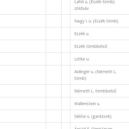
Lahti u. (Eszék tömb)
zöldsáv
Nagy I. u. (Eszék tömb)
Eszék u.
Eszék tömbbelső
Littke u.
Aidinger u. (Németh L.
tömb)
Németh L. tömbbelső
Wallenstein u.
Siklósi u. (garázsok)
Árpád F. Gimnázium