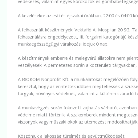
védekezés, valamint egyes kórokozók és gombabetegségek
A kezelésekre az esti és éjszakai órákban, 22:00 és 04:00 kö
A felhasznált készítmények: Vektafid A, Mospilan 20 SG, T
felhasználásra engedélyezett, III. forgalmi kategóriájú ké
munkaegészségügyi várakozási idejük 0 nap.
A készítmények emberre és melegvérű állatokra nem jelente
veszélyesek. A permetezés során a közterületi tárgyakba
A BIOKOM Nonprofit Kft. a munkálatokat megelőzően folyam
keresztül, hogy az érintettek időben megtehessék a szüksé
tárgyak, növények védelmét, valamint a kültéren száradó te
A munkavégzés során fokozott zajhatás várható, azonban a 
védelme miatt történik. A szakemberek mindent megteszn
viszonyok vagy műszaki okok az ütemezést módosíthatják
Köszönjük a lakosság türelmét és együttműködését.