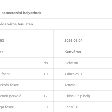
n permetezési helyszínek
écs város területén
.03
2026.06.04
os
Kertváros
db
Helyszín
. fasor
10
Táncsics u.
rkoló fasor
33
Árnyas u.
arnok parkoló
12
Siklósi út (Shell)
tja fasor
30
Keszűi u.