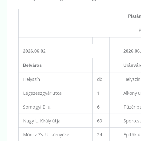
Platá
P
2026.06.02
2026.06
Belváros
Uránvár
Helyszín
db
Helyszín
Légszeszgyár utca
1
Alkony u
Somogyi B. u.
6
Tüzér pa
Nagy L. Király útja
69
Sportcs
Móricz Zs. U. környéke
24
Építők ú