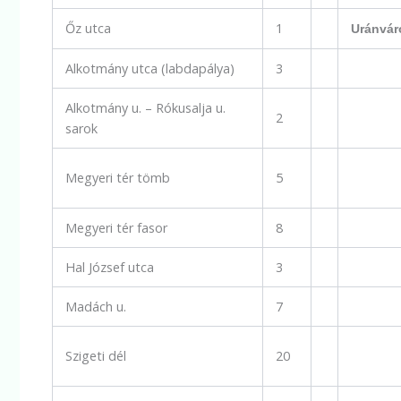
Őz utca
1
Uránvár
Alkotmány utca (labdapálya)
3
Alkotmány u. – Rókusalja u.
2
sarok
Megyeri tér tömb
5
Megyeri tér fasor
8
Hal József utca
3
Madách u.
7
Szigeti dél
20