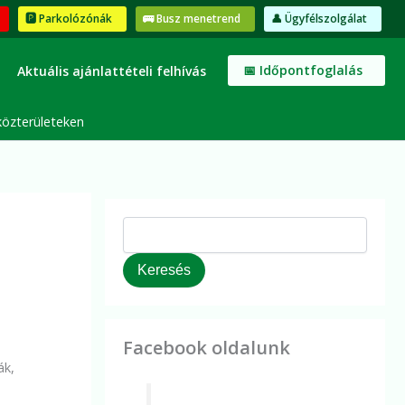
K
🅿️ Parkolózónák
🚌 Busz menetrend
👤 Ügyfélszolgálat
e
r
e
📅 Időpontfoglalás
Aktuális ajánlattételi felhívás
s
é
s
közterületeken
Keresés
Facebook oldalunk
ák,