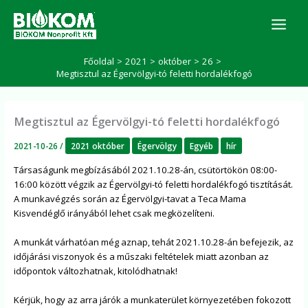
Skip
K
to
e
r
content
e
Főoldal
2021
október
26
s
Megtisztul az Égervölgyi-tó feletti hordalékfogó
é
s
Megtisztul az Égervölgyi-tó feletti hordalékfogó
2021-10-26
/
2021 október
Égervölgy
Egyéb
hír
Társaságunk megbízásából 2021.10.28-án, csütörtökön 08:00-
16:00 között végzik az Égervölgyi-tó feletti hordalékfogó tisztítását.
A munkavégzés során az Égervölgyi-tavat a Teca Mama
Kisvendéglő irányából lehet csak megközelíteni.
A munkát várhatóan még aznap, tehát 2021.10.28-án befejezik, az
időjárási viszonyok és a műszaki feltételek miatt azonban az
időpontok változhatnak, kitolódhatnak!
Kérjük, hogy az arra járók a munkaterület környezetében fokozott