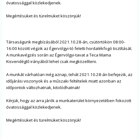
óvatossággal közlekedjenek.
Megértésüket és türelmüket köszönjük!
Társaságunk megbízásából 2021.10.28-án, csütörtökön 08:00-
16:00 között végzik az Égervölgyi-tó feletti hordalékfogó tisztítását.
A munkavégzés során az Égervölgyi-tavat a Teca Mama
Kisvendéglő irányából lehet csak megközelíteni.
A munkát várhatóan még aznap, tehát 2021.10.28-án befejezik, az
időjárási viszonyok és a műszaki feltételek miatt azonban az
időpontok változhatnak, kitolódhatnak!
Kérjük, hogy az arra járók a munkaterület környezetében fokozott
óvatossággal közlekedjenek.
Megértésüket és türelmüket köszönjük!