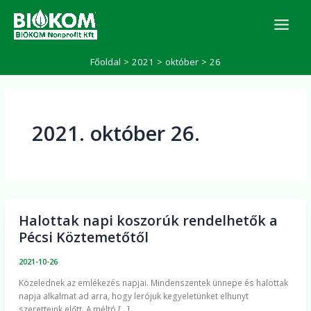
Skip
K
to
e
r
content
e
Főoldal
2021
október
26
s
é
s
2021. október 26.
Halottak napi koszorúk rendelhetők a
Halottak
Pécsi Köztemetőtől
napi
koszorúk
2021-10-26
rendelhetők
Közelednek az emlékezés napjai. Mindenszentek ünnepe és halottak
a
napja alkalmat ad arra, hogy lerójuk kegyeletünket elhunyt
Pécsi
szeretteink előtt. A méltó […]