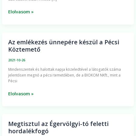
Köztemetőtől
Elolvasom »
Az emlékezés ünnepére készül a Pécsi
Az
Köztemető
emlékezés
ünnepére
2021-10-26
készül
Mindenszentek és halottak napja közeledtével a látogatók száma
a
jelentősen megnő a pécsi temetőkben, de a BIOKOM NKft., mint a
Pécsi
Pécsi
Köztemető
Elolvasom »
Megtisztul az Égervölgyi-tó feletti
Megtisztul
hordalékfogó
az