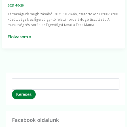
Égervölgyi-
2021-10-26
tó
Társaságunk megbízásából 2021.10.28-án, csütörtökön 08:00-16:00
feletti
között végzik az Égervölgyi-tó feletti hordalékfogó tisztítását. A
hordalékfogó
munkavégzés során az Égervölgyi-tavat a Teca Mama
Elolvasom »
Keresés
Facebook oldalunk