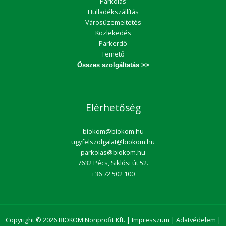
Parkolás
Hulladékszállítás
Városüzemeltetés
Közlekedés
Parkerdő
Temető
Összes szolgáltatás >>
Elérhetőség
biokom@biokom.hu
ugyfelszolgalat@biokom.hu
parkolas@biokom.hu
7632 Pécs, Siklósi út 52.
+36 72 502 100
Copyright © 2026 BIOKOM Nonprofit Kft. |
Impresszum
|
Adatvédelem
|