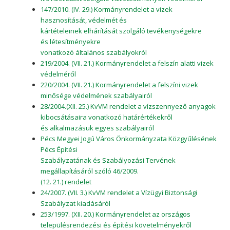
147/2010. (IV. 29.) Kormányrendelet a vizek
hasznosítását, védelmét és
kártételeinek elhárítását szolgáló tevékenységekre
és létesítményekre
vonatkozó általános szabályokról
219/2004. (VII. 21.) Kormányrendelet a felszín alatti vizek
védelméről
220/2004. (VII. 21.) Kormányrendelet a felszíni vizek
minősége védelmének szabályairól
28/2004.(XII. 25.) KvVM rendelet a vízszennyező anyagok
kibocsátásaira vonatkozó határértékekről
és alkalmazásuk egyes szabályairól
Pécs Megyei Jogú Város Önkormányzata Közgyűlésének
Pécs Építési
Szabályzatának és Szabályozási Tervének
megállapításáról szóló 46/2009.
(12. 21.) rendelet
24/2007. (VII. 3.) KvVM rendelet a Vízügyi Biztonsági
Szabályzat kiadásáról
253/1997. (XII. 20.) Kormányrendelet az országos
településrendezési és építési követelményekről