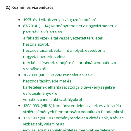
2.) Közmű- és vízrendezés
1995. évi LVII. törvény a vízgazdálkodásról
83/2014. (III. 14.) Kormányrendelet a nagyvízi meder, a
parti sáv, a vízjárta és
a fakadó vizek által veszélyeztetett területek
használatáról,
hasznosításáról, valamint a folyók esetében a
nagyvízi mederkezelési
terv készítésének rendjére és tartalmára vonatkozó
szabályokról
30/2008. (XII. 31.) KvVM rendelet a vizek
hasznosítását,védelmét és
kártételeinek elhárítását szolgáló tevékenységekre
és létesítményekre
vonatkozó műszaki szabályokról
120/1999. (VIII. 6.) Kormányrendelet a vizek és a közcélú
vízilétesítmények fenntartására vonatkozó feladatokról
123/1997.(VII. 18.) Kormányrendelet a vízbázisok, a távlati
vízbázisok, valamint az
ivóvízellátást szolgáló vízilétesítmények védelméről