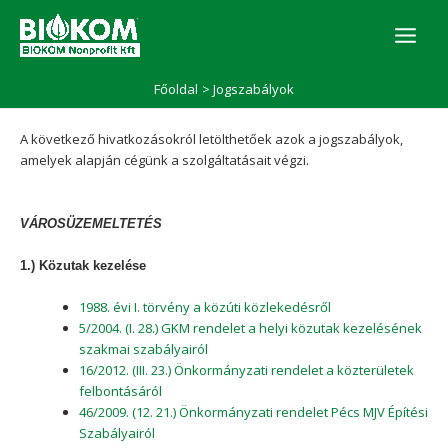
Skip
to
content
Főoldal
Jogszabályok
A következő hivatkozásokról letölthetőek azok a jogszabályok,
amelyek alapján cégünk a szolgáltatásait végzi.
VÁROSÜZEMELTETÉS
1.) Közutak kezelése
1988. évi I. törvény a közúti közlekedésről
5/2004. (I. 28.) GKM rendelet a helyi közutak kezelésének
szakmai szabályairól
16/2012. (III. 23.) Önkormányzati rendelet a közterületek
felbontásáról
46/2009. (12. 21.) Önkormányzati rendelet Pécs MJV Építési
Szabályairól