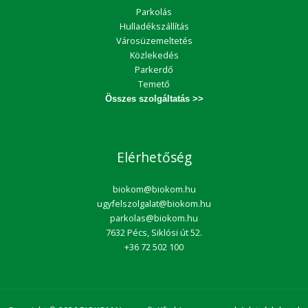
Parkolás
Hulladékszállítás
Városüzemeltetés
Közlekedés
Parkerdő
Temető
Összes szolgáltatás >>
Elérhetőség
biokom@biokom.hu
ugyfelszolgalat@biokom.hu
parkolas@biokom.hu
7632 Pécs, Siklósi út 52.
+36 72 502 100