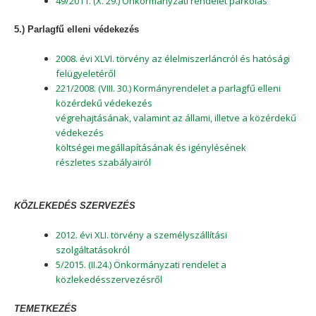
49/2011. (X. 29.) Önkormányzati rendelet parkolás
5.) Parlagfű elleni védekezés
2008. évi XLVI. törvény az élelmiszerláncról és hatósági
felügyeletéről
221/2008. (VIII. 30.) Kormányrendelet a parlagfű elleni
közérdekű védekezés
végrehajtásának, valamint az állami, illetve a közérdekű
védekezés
költségei megállapításának és igénylésének
részletes szabályairól
KÖZLEKEDÉS SZERVEZÉS
2012. évi XLI. törvény a személyszállítási
szolgáltatásokról
5/2015. (II.24.) Önkormányzati rendelet a
közlekedésszervezésről
TEMETKEZÉS