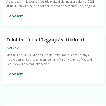
A szárazság miatt országos tűzgyújtási tilalmat rendeltek el 2021.
július 31-én. Az elmúlt napokban azonban esett annyi eső, hogy az
Elolvasom »
Feloldották a tűzgyújtási tilalmat
Feloldották
a
2021-07-21
tűzgyújtási
Megszűnt a június 24-én elrendelt tűzgyújtási tilalom Baranya
tilalmat
megyében is, így a kezelésünkben álló Malomvölgyi és Mecseki
Parkerdők kijelölt tűzrakóhelyeit
Elolvasom »