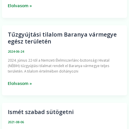
csapadékhiány
Elolvasom »
miatt
Tűzgyújtási tilalom Baranya vármegye
Tűzgyújtási
egész területén
tilalom
Baranya
2024-06-24
vármegye
2024. június 22-től a Nemzeti Élelmiszerlánc-biztonsági Hivatal
egész
(NÉBIH) tűzgyújtási tilalmat rendelt el Baranya vármegye teljes
területén
területén. A tilalom értelmében dohányozni
Elolvasom »
Ismét szabad sütögetni
Ismét
szabad
2021-08-06
sütögetni