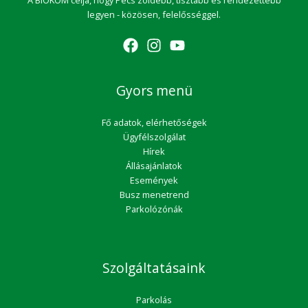
A BIOKOM célja, hogy Pécs zöldebb, tisztább és rendezettebb
legyen - közösen, felelősséggel.
Gyors menü
Fő adatok, elérhetőségek
Ügyfélszolgálat
Hírek
Állásajánlatok
Események
Busz menetrend
Parkolózónák
Szolgáltatásaink
Parkolás