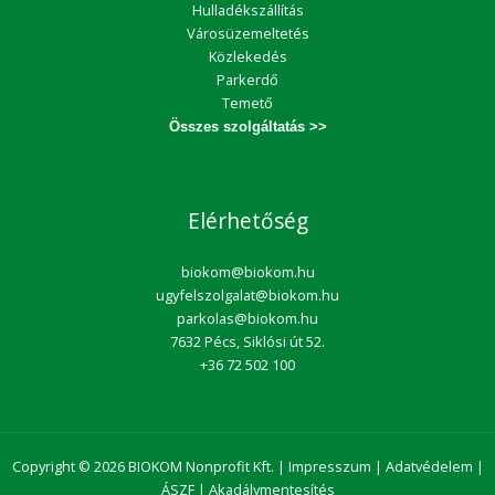
Hulladékszállítás
Városüzemeltetés
Közlekedés
Parkerdő
Temető
Összes szolgáltatás >>
Elérhetőség
biokom@biokom.hu
ugyfelszolgalat@biokom.hu
parkolas@biokom.hu
7632 Pécs, Siklósi út 52.
+36 72 502 100
Copyright © 2026 BIOKOM Nonprofit Kft. |
Impresszum
|
Adatvédelem
|
ÁSZF
|
Akadálymentesítés