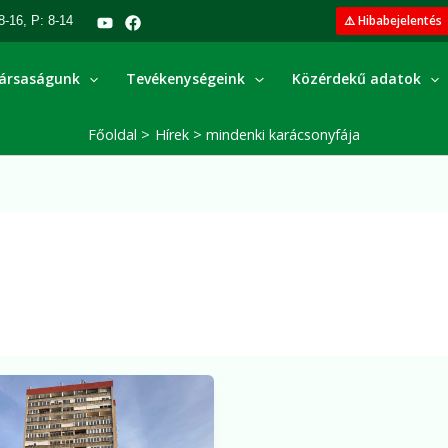
⚠️ Hibabejelentés
8-16, P: 8-14
ársaságunk
Tevékenységeink
Közérdekű adatok
Főoldal
Hírek
mindenki karácsonyfája
yfák