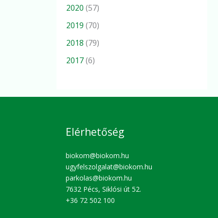
2020
(57)
2019
(70)
2018
(79)
2017
(6)
Elérhetőség
biokom@biokom.hu
ugyfelszolgalat@biokom.hu
parkolas@biokom.hu
7632 Pécs, Siklósi út 52.
+36 72 502 100