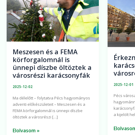
FEMA
a
körforgalomnál
pécsi
is
városrés
ünnepi
is
díszbe
öltöztek
Meszesen és a FEMA
a
Érkezn
körforgalomnál is
városrészi
karács
ünnepi díszbe öltöztek a
karácsonyfák
városr
városrészi karácsonyfák
2025-12-01
2025-12-02
Pécs városa
Ma délelőtt – folytatva Pécs hagyományos
hagyománny
adventi előkészületeit – Meszesen és a
karácsonyf
FEMA körforgalomnál is ünnepi díszbe
a kijelölt h
öltöztek a városrészi […]
Elolvaso
Elolvasom »