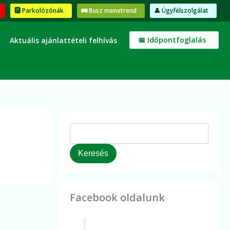
K
🅿️ Parkolózónák
🚌 Busz menetrend
👤 Ügyfélszolgálat
e
r
e
📅 Időpontfoglalás
Aktuális ajánlattételi felhívás
s
é
s
Keresés
Facebook oldalunk