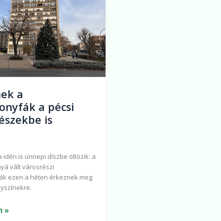
zekbe
ek a
onyfák a pécsi
észekbe is
 idén is ünnepi díszbe öltözik: a
á vált városrészi
ák ezen a héten érkeznek meg
elyszínekre.
m »