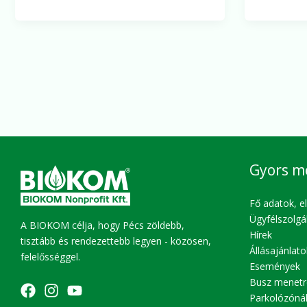
Gyors m
Fő adatok, e
Ügyfélszolgá
A BIOKOM célja, hogy Pécs zöldebb,
Hírek
tisztább és rendezettebb legyen - közösen,
Állásajánlato
felelősséggel.
Események
Busz menetr
Parkolózóná