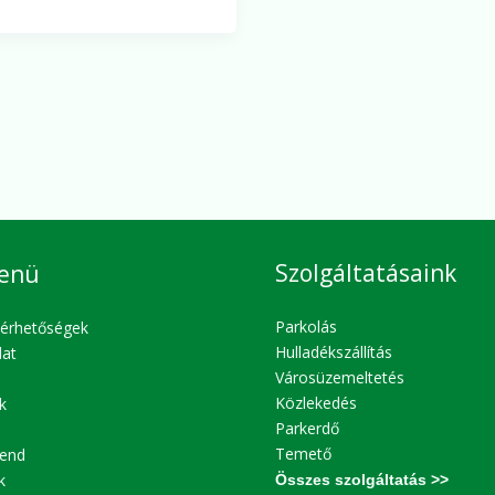
Szolgáltatásaink
enü
Parkolás
lérhetőségek
Hulladékszállítás
lat
Városüzemeltetés
Közlekedés
k
Parkerdő
Temető
end
k
Összes szolgáltatás >>