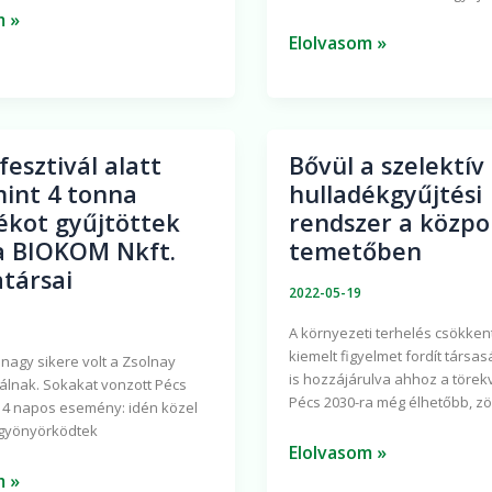
m »
Elolvasom »
fesztivál alatt
Bővül a szelektív
Bővül
int 4 tonna
hulladékgyűjtési
ivál
a
ékot gyűjtöttek
rendszer a közpo
szelektív
a BIOKOM Nkft.
temetőben
hulladékgyűjtési
társai
rendszer
2022-05-19
a
A környezeti terhelés csökke
központi
kiemelt figyelmet fordít társa
 nagy sikere volt a Zsolnay
ot
temetőben
is hozzájárulva ahhoz a töre
álnak. Sokakat vonzott Pécs
ek
Pécs 2030-ra még élhetőbb, z
 4 napos esemény: idén közel
gyönyörködtek
Elolvasom »
m »