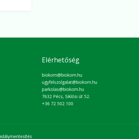
Elérhetőség
biokom@biokom.hu
ugyfelszolgalat@biokom.hu
parkolas@biokom.hu
7632 Pécs, Siklósi út 52.
+36 72 502 100
adálymentesítés