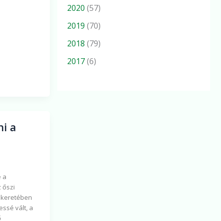
2020
(57)
2019
(70)
2018
(79)
2017
(6)
ni a
e a
 őszi
s keretében
ssé vált, a
ő