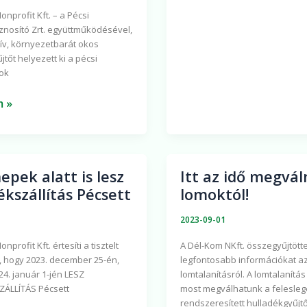
nprofit Kft. – a Pécsi
nosító Zrt. együttműködésével,
ív, környezetbarát okos
tőt helyezett ki a pécsi
ok
m »
epek alatt is lesz
Itt az idő megvál
Itt
ékszállítás Pécsett
lomoktól!
az
idő
2023-09-01
megválni
profit Kft. értesíti a tisztelt
A Dél-Kom NKft. összegyűjtött
a
 hogy 2023. december 25-én,
legfontosabb információkat az
zállítás
lomoktól!
24. január 1-jén LESZ
lomtalanításról. A lomtalanítá
ÁLLÍTÁS Pécsett
most megválhatunk a feleslege
rendszeresített hulladékgyűjt