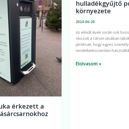
hulladékgyűjtő p
a
környezete
Citrom
rnokhoz
utcai
2024-06-20
hulladékgyűjtő
Az elmúlt évek során sok bos
pont
okozott a Citrom utcában lakó
és
járóknak, hogy egyes személ
környezete
rendeltetésszerűen használt
Elolvasom »
ka érkezett a
vásárcsarnokhoz