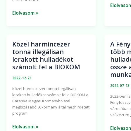
a
Elolvaso
kidobott
Elolvasom »
karácsonyfákat
Közel harmincezer
A Fény
Közel
A
tonna illegálisan
több m
harmincezer
Fényfeszt
lerakott hulladékot
hullad
tonna
alatt
számolt fel a BIOKOM
össze 
illegálisan
több
munka
lerakott
mint
2022-12-21
hulladékot
4
2022-07-13
Közel harmincezer tonna illegálisan
számolt
tonna
lerakott hulladékot számolt fel a BIOKOM a
2022-ben is
fel
hulladék
Baranya Megyei Kormányhivatal
Fényfesztiv
a
gyűjtött
megbízásából A kormány által meghirdetett
városába a
BIOKOM
össze
program
százezren 
a
Elolvasom »
BIOKOM
Elolvaso