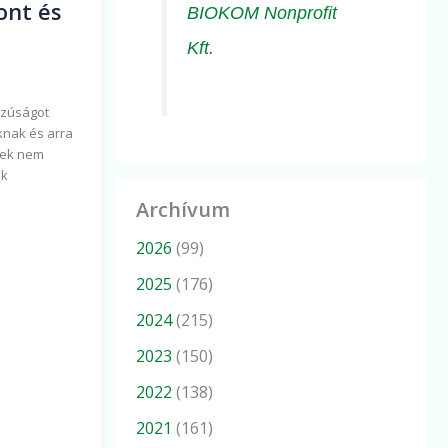
ont és
BIOKOM Nonprofit
Kft.
szúságot
knak és arra
yek nem
ák
Archívum
2026
(99)
2025
(176)
2024
(215)
2023
(150)
2022
(138)
2021
(161)