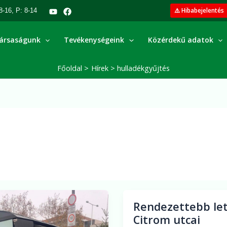
⚠️ Hibabejelentés
8-16, P: 8-14
ársaságunk
Tevékenységeink
Közérdekű adatok
Főoldal
Hírek
hulladékgyűjtés
a
Rendezettebb let
Rendezettebb
Citrom utcai
lett