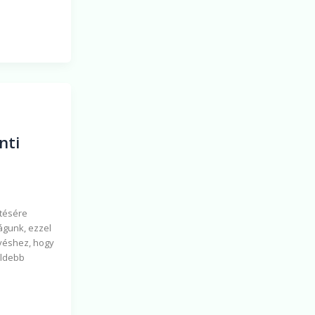
nti
ntésére
ságunk, ezzel
kvéshez, hogy
öldebb