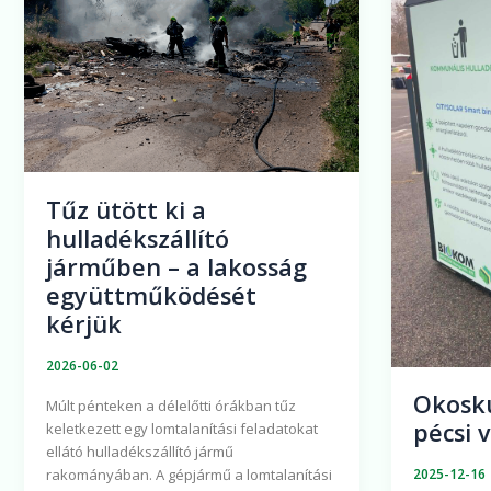
a
pécsi
hulladékszállító
vásárcsa
járműben
–
a
lakosság
együttműködését
Tűz ütött ki a
kérjük
hulladékszállító
járműben – a lakosság
együttműködését
kérjük
2026-06-02
Okosku
Múlt pénteken a délelőtti órákban tűz
pécsi 
keletkezett egy lomtalanítási feladatokat
ellátó hulladékszállító jármű
rakományában. A gépjármű a lomtalanítási
2025-12-16