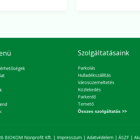
sai
Szolgáltatásaink
enü
Parkolás
lérhetőségek
Hulladékszállítás
lat
Városüzemeltetés
Közlekedés
k
Parkerdő
Temető
end
k
Összes szolgáltatás >>
26 BIOKOM Nonprofit Kft. |
Impresszum
|
Adatvédelem
|
ÁSZF
|
Ak