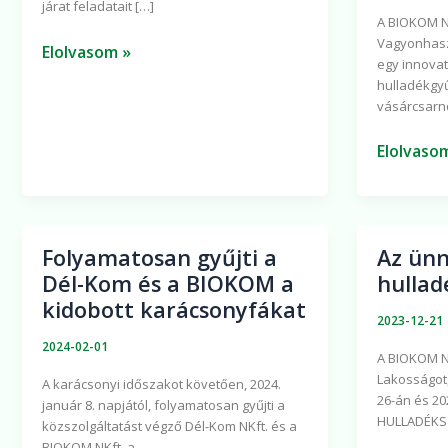
járat feladatait […]
A BIOKOM No
Vagyonhasz
Elolvasom »
egy innovat
hulladékgyűj
vásárcsarn
Elolvaso
Folyamatosan gyűjti a
Az ünn
Folyamatosan
Az
Dél-Kom és a BIOKOM a
hullad
gyűjti
ünnepek
kidobott karácsonyfákat
a
alatt
2023-12-21
Dél-
is
2024-02-01
A BIOKOM Non
Kom
lesz
Lakosságot,
​A karácsonyi időszakot követően, 2024.
és
hulladéks
26-án és 20
január 8. napjától, folyamatosan gyűjti a
a
Pécsett
HULLADÉKSZ
közszolgáltatást végző Dél-Kom NKft. és a
BIOKOM
BIOKOM NKft. a