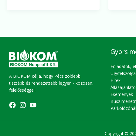
Nkft.
munkatár
Gyors m
Fő adatok, e
Ügyfélszolgá
A BIOKOM célja, hogy Pécs zöldebb,
Hírek
tisztább és rendezettebb legyen - közösen,
Állásajánlato
felelősséggel.
Események
Busz menetr
Parkolózóná
Copyright © 20