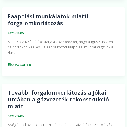
Faápolási munkálatok miatti
Faápolási
forgalomkorlátozás
munkálatok
miatti
2025-08-06
forgalomkorlátozás
​A BIOKOM NKft. tájékoztatja a közlekedőket, hogy augusztus 7-én,
csütörtökön 9:00 és 13:00 óra között faápolási munkát végzünk a
Hársfa
Elolvasom »
További forgalomkorlátozás a Jókai
További
utcában a gázvezeték-rekonstrukció
forgalomkorlátozás
miatt
a
Jókai
2025-08-05
utcában
​A végéhez közeleg az E.ON Dél-dunántúli Gázhálózati Zrt. Mátyás
a