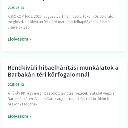
csütörtökön
2025-08-13
délelőtt
​A BIOKOM NKft. 2025. augusztus 14-én (csütörtökön) 08:00 órától
víznyelőtisztítás
megkezdi a Siklósi úti felüljáró Ipar utcai felhajtóágán található
miatt
víznyelők gépi
Elolvasom »
Rendkívüli hibaelhárítási munkálatok a
Rendkívüli
Barbakán téri körfogalomnál
hibaelhárítási
munkálatok
2025-08-12
a
A PÉTÁV Kft. egy meghibásodott távfűtési vezeték javítását végzi a
Barbakán
Barbakán téren. A munkálatok augusztus 14-én, csütörtökön 8
téri
órakor kezdődnek
körfogalomnál
Elolvasom »