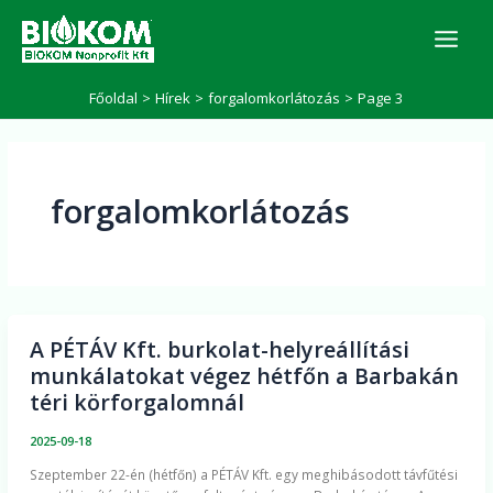
Skip
K
to
e
r
content
e
Főoldal
Hírek
forgalomkorlátozás
Page 3
s
é
s
forgalomkorlátozás
A PÉTÁV Kft. burkolat-helyreállítási
A
munkálatokat végez hétfőn a Barbakán
PÉTÁV
téri körforgalomnál
Kft.
burkolat-
2025-09-18
helyreállítási
​Szeptember 22-én (hétfőn) a PÉTÁV Kft. egy meghibásodott távfűtési
munkálatokat