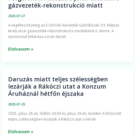
gázvezeték-rekonstrukció miatt
a
Jókai
2025-07-27
utcában
A végéhez közeleg az E.ON Dél-dunántúli Gázhálózati Zrt. Mátyás
a
király utcai gázvezeték-rekonstrukciós munkálatok II. üteme. A
gázvezeték-
nyomvonal feltárása során derült
rekonstrukció
miatt
Elolvasom »
Daruzás miatt teljes szélességben
Daruzás
lezárják a Rákóczi utat a Konzum
miatt
Áruháznál hétfőn éjszaka
teljes
szélességben
2025-07-25
lezárják
2025. július 28-án, hétfőn 20:30 és július 29-én, kedden 4:30 között
a
teljes szélességben lezárják a Rákóczi utat a Hal tér
Rákóczi
utat
Elolvasom »