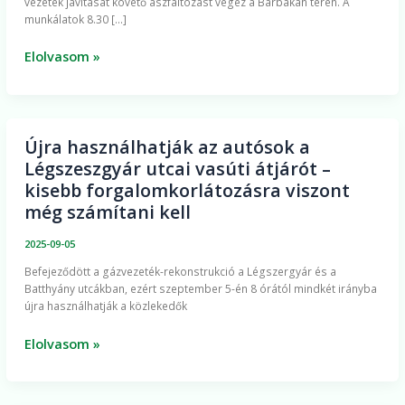
vezeték javítását követő aszfaltozást végez a Barbakán téren. A
végez
munkálatok 8.30 […]
hétfőn
a
Elolvasom »
Barbakán
téri
körforgalomnál
Újra használhatják az autósok a
Újra
Légszeszgyár utcai vasúti átjárót –
használhatják
kisebb forgalomkorlátozásra viszont
az
még számítani kell
autósok
a
2025-09-05
Légszeszgyár
Befejeződött a gázvezeték-rekonstrukció a Légszergyár és a
utcai
Batthyány utcákban, ezért szeptember 5-én 8 órától mindkét irányba
vasúti
újra használhatják a közlekedők
átjárót
–
Elolvasom »
kisebb
forgalomkorlátozásra