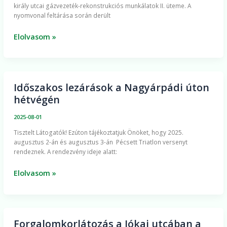
király utcai gázvezeték-rekonstrukciós munkálatok II. üteme. A
gázvezeték-
nyomvonal feltárása során derült
rekonstrukció
miatt
Elolvasom »
Időszakos lezárások a Nagyárpádi úton
Időszakos
hétvégén
lezárások
a
2025-08-01
Nagyárpádi
​Tisztelt Látogatók! Ezúton tájékoztatjuk Önöket, hogy 2025.
úton
augusztus 2-án és augusztus 3-án Pécsett Triatlon versenyt
hétvégén
rendeznek. A rendezvény ideje alatt:
Elolvasom »
Forgalomkorlátozás a Jókai utcában a
Forgalomkorlátozás