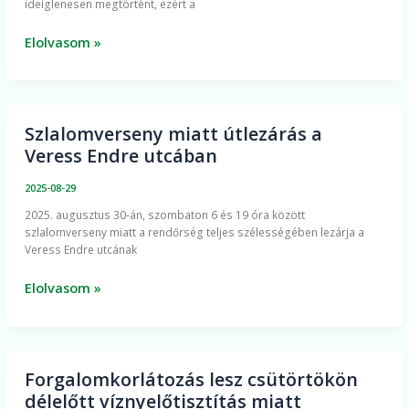
ideiglenesen megtörtént, ezért a
a
hibás
Elolvasom »
távfűtési
vezeték
javítását
befejezte
Szlalomverseny miatt útlezárás a
Szlalomverseny
Veress Endre utcában
miatt
útlezárás
2025-08-29
a
2025. augusztus 30-án, szombaton 6 és 19 óra között
Veress
szlalomverseny miatt a rendőrség teljes szélességében lezárja a
Endre
Veress Endre utcának
utcában
Elolvasom »
Forgalomkorlátozás lesz csütörtökön
Forgalomkorlátozás
délelőtt víznyelőtisztítás miatt
lesz