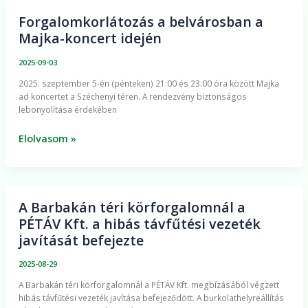
viszont
még
Forgalomkorlátozás a belvárosban a
Forgalomkorlátozás
számítani
Majka-koncert idején
a
kell
belvárosban
2025-09-03
a
2025. szeptember 5-én (pénteken) 21:00 és 23:00 óra között Majka
Majka-
ad koncertet a Széchenyi téren. A rendezvény biztonságos
koncert
lebonyolítása érdekében
idején
Elolvasom »
A Barbakán téri körforgalomnál a
A
PÉTÁV Kft. a hibás távfűtési vezeték
Barbakán
javítását befejezte
téri
körforgalomnál
2025-08-29
a
A Barbakán téri körforgalomnál a PÉTÁV Kft. megbízásából végzett
PÉTÁV
hibás távfűtési vezeték javítása befejeződött. A burkolathelyreállítás
Kft.