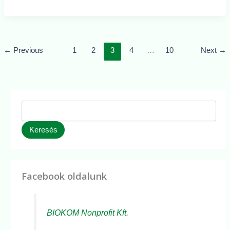
a
Konzum
Áruháznál
hétfőn
←
Previous
1
2
3
4
…
10
Next
→
éjszaka
Keresés
Facebook oldalunk
BIOKOM Nonprofit Kft.