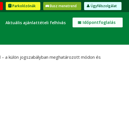
🅿️ Parkolózónák
🚌 Busz menetrend
👤 Ügyfélszolgálat
📅 Időpontfoglalás
Aktuális ajánlattételi felhívás
ól – a külön jogszabályban meghatározott módon és