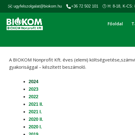
Skip
✉️ ugyfelszolgalat@biokom.hu
+36 72 502 101
🕒 H: 8-18, K-CS: 
to
content
Főoldal
T
A BIOKOM Nonprofit Kft. éves (elemi) költségvetése,számvit
gyakorisággal – készített beszámoló.
2024
2023
2022
2021 II.
2021 I.
2020 II.
2020 I.
2019