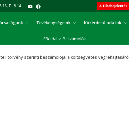
⚠️ Hibabejelentés
8-16, P: 8-14
ársaságunk
Tevékenységeink
Közérdekű adatok
Főoldal
Beszámolók
eli törvény szerinti beszámolója; a költségvetés végrehajtásár