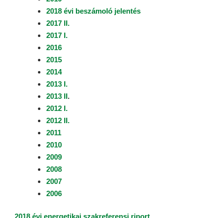
2018 évi beszámoló jelentés
2017 II.
2017 I.
2016
2015
2014
2013 I.
2013 II
.
2012 I.
2012 II.
2011
2010
2009
2008
2007
2006
2018.évi energetikai szakreferensi riport