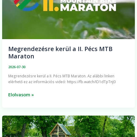
Megrendezésre kerül a II. Pécs MTB
Maraton
2026-07-30
Megrendezésre kerül a II. Pécs MTB Maraton. Az alábbi linken
elérhető ez az információs videó: https://fb.watch/ID1dTpTnJ0
Elolvasom »
Fűnyírás
másként