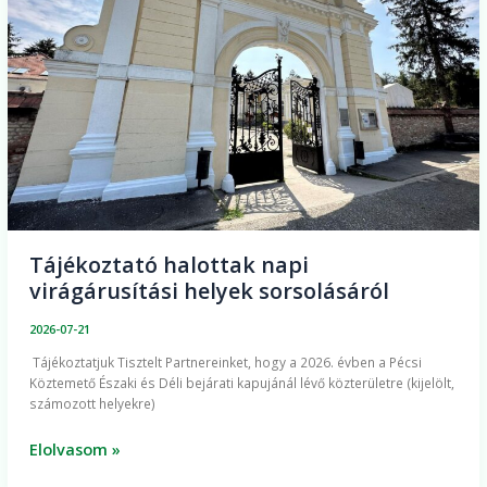
sorsolásáról
Tájékoztató halottak napi
virágárusítási helyek sorsolásáról
2026-07-21
Tájékoztatjuk Tisztelt Partnereinket, hogy a 2026. évben a Pécsi
Köztemető Északi és Déli bejárati kapujánál lévő közterületre (kijelölt,
számozott helyekre)
Elolvasom »