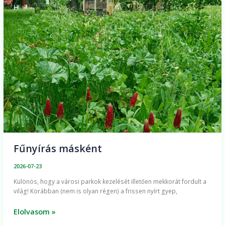
Fűnyírás másként
2026-07-23
Különös, hogy a városi parkok kezelését illetően mekkorát fordult a
világ! Korábban (nem is olyan régen) a frissen nyírt gyep,
Elolvasom »