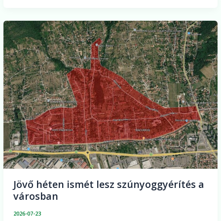
Jövő
héten
ismét
lesz
szúnyoggyérítés
a
városban
Jövő héten ismét lesz szúnyoggyérítés a
városban
2026-07-23