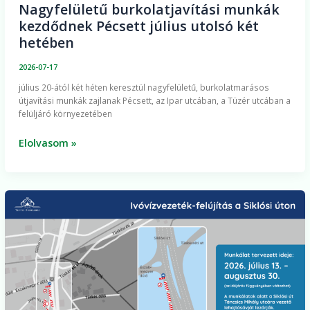
Nagyfelületű burkolatjavítási munkák
kezdődnek Pécsett július utolsó két
hetében
2026-07-17
július 20-ától két héten keresztül nagyfelületű, burkolatmarásos
útjavítási munkák zajlanak Pécsett, az Ipar utcában, a Tüzér utcában a
felüljáró környezetében
Elolvasom »
Kertváros
ellátásbiztonságát
növelő
ivóvízhálózat-
felújítás
indul
hétfőn