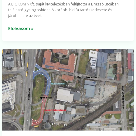
A BIOKOM NKft. saját kivitelezésben felújította a Brassó utcában
található gyalogoshidat. A korábbi híd fa tartószerkezete és
járófelülete az évek
Elolvasom »
Nagyfelületű
burkolatjavítási
munkák
kezdődnek
Pécsett
július
utolsó
két
hetében