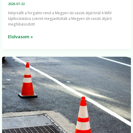
2026-07-22
Helyreállt a forgalmi rend a Megyeri úti vasúti átjárónál A MÁV
tájékoztatása szerint megjavították a Megyeri úti vasúti átjáró
meghibásodott
Elolvasom »
Elmarad
az
Ipar
utca
lezárása