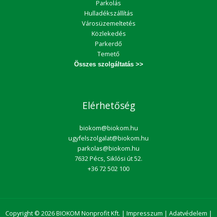
Parkolás
Hulladékszállítás
Városüzemeltetés
Közlekedés
Parkerdő
Temető
Összes szolgáltatás >>
Elérhetőség
biokom@biokom.hu
ugyfelszolgalat@biokom.hu
parkolas@biokom.hu
7632 Pécs, Siklósi út 52.
+36 72 502 100
Copyright © 2026 BIOKOM Nonprofit Kft. |
Impresszum
|
Adatvédelem
|