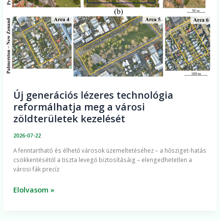
a
városi
zöldterületek
kezelését
Új generációs lézeres technológia
reformálhatja meg a városi
zöldterületek kezelését
2026-07-22
A fenntartható és élhető városok üzemeltetéséhez – a hősziget-hatás
csökkentésétől a tiszta levegő biztosításáig – elengedhetetlen a
városi fák precíz
Elolvasom »