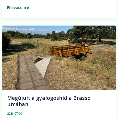
Elolvasom »
Megújult
a
gyalogoshíd
a
Brassó
utcában
Megújult a gyalogoshíd a Brassó
utcában
2026-07-20