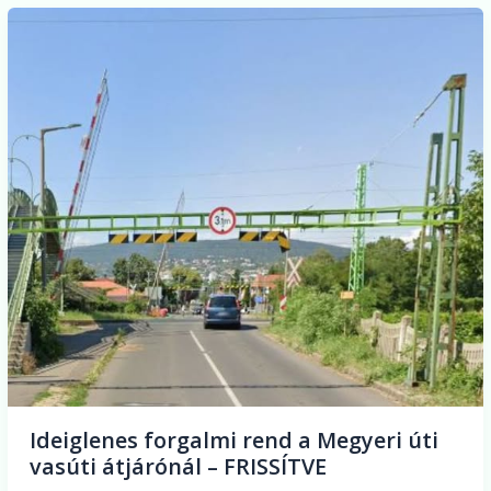
Ideiglenes
forgalmi
rend
a
Megyeri
úti
vasúti
átjárónál
–
FRISSÍTVE
Ideiglenes forgalmi rend a Megyeri úti
vasúti átjárónál – FRISSÍTVE