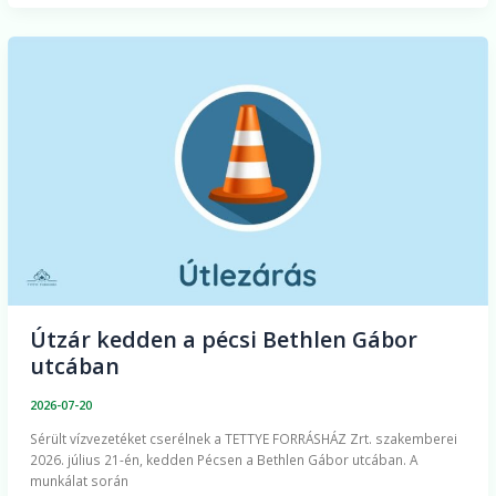
Útzár
kedden
a
pécsi
Bethlen
Gábor
utcában
Útzár kedden a pécsi Bethlen Gábor
utcában
2026-07-20
Sérült vízvezetéket cserélnek a TETTYE FORRÁSHÁZ Zrt. szakemberei
2026. július 21-én, kedden Pécsen a Bethlen Gábor utcában. A
munkálat során