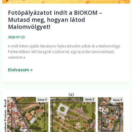
Fotópályázatot indít a BIOKOM –
Mutasd meg, hogyan látod
Malomvölgyet!
2026-07-23
A múlt héten újabb látványos fejlesztéseket adtak át a Malomvölgyi
Parkerdőben: két faragott szoborral, egy új erdei tanösvénnyel,
valamint a
Elolvasom »
Új
generációs
lézeres
technológia
reformálhatja
meg