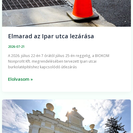
Elmarad az Ipar utca lezárása
2026-07-21
A 2026. július 22-én 7 órától július 25-én reggelig, a BIOKOM
Nonprofit Kft. megrendelésében tervezett Ipari utcai
burkolatépítéshez kapcsolódó útlezárás
Elolvasom »
Tájékoztató
halottak
napi
virágárusítási
helyek