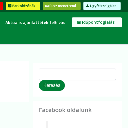
K
🅿️ Parkolózónák
🚌 Busz menetrend
👤 Ügyfélszolgálat
e
r
e
📅 Időpontfoglalás
Aktuális ajánlattételi felhívás
s
é
s
Keresés
Facebook oldalunk