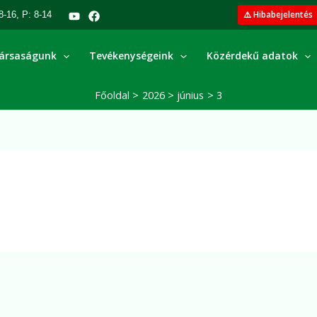
⚠️ Hibabejelentés
8-16, P: 8-14
ársaságunk
Tevékenységeink
Közérdekű adatok
Főoldal
2026
június
3