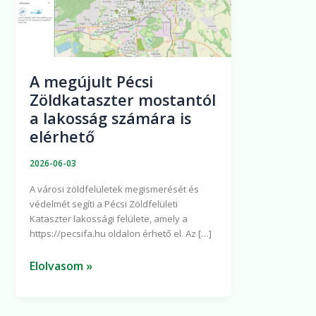
Zöldkataszter
mostantól
a
lakosság
A megújult Pécsi
számára
Zöldkataszter mostantól
is
a lakosság számára is
elérhető
elérhető
2026-06-03
A városi zöldfelületek megismerését és
védelmét segíti a Pécsi Zöldfelületi
Kataszter lakossági felülete, amely a
https://pecsifa.hu oldalon érhető el. Az […]
Elolvasom »