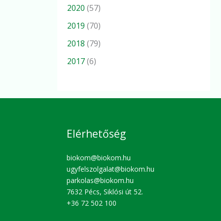
2020
(57)
2019
(70)
2018
(79)
2017
(6)
Elérhetőség
biokom@biokom.hu
ugyfelszolgalat@biokom.hu
parkolas@biokom.hu
7632 Pécs, Siklósi út 52.
+36 72 502 100