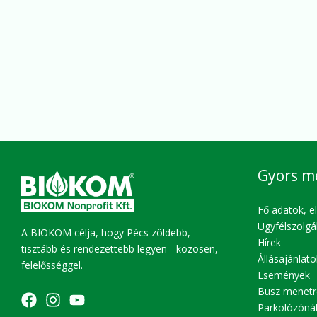
Gyors m
Fő adatok, e
Ügyfélszolgá
A BIOKOM célja, hogy Pécs zöldebb,
Hírek
tisztább és rendezettebb legyen - közösen,
Állásajánlato
felelősséggel.
Események
Busz menetr
Parkolózóná