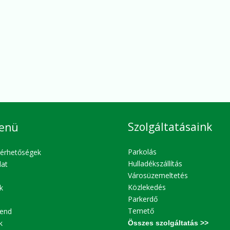
Szolgáltatásaink
enü
Parkolás
lérhetőségek
Hulladékszállítás
lat
Városüzemeltetés
Közlekedés
k
Parkerdő
Temető
end
k
Összes szolgáltatás >>