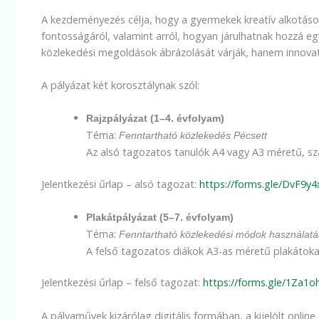
A kezdeményezés célja, hogy a gyermekek kreatív alkotáso
fontosságáról, valamint arról, hogyan járulhatnak hozzá e
közlekedési megoldások ábrázolását várják, hanem innovatív,
A pályázat két korosztálynak szól:
Rajzpályázat (1–4. évfolyam)
Téma:
Fenntartható közlekedés Pécsett
Az alsó tagozatos tanulók A4 vagy A3 méretű, sza
Jelentkezési űrlap – alsó tagozat:
https://forms.gle/DvF9
Plakátpályázat (5–7. évfolyam)
Téma:
Fenntartható közlekedési módok használat
A felső tagozatos diákok A3-as méretű plakátoka
Jelentkezési űrlap – felső tagozat:
https://forms.gle/1Za
A pályaművek kizárólag digitális formában, a kijelölt onlin