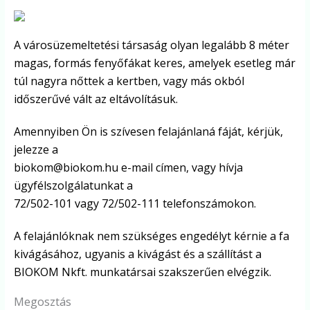
A városüzemeltetési társaság olyan legalább 8 méter
magas, formás fenyőfákat keres, amelyek esetleg már
túl nagyra nőttek a kertben, vagy más okból
időszerűvé vált az eltávolításuk.
Amennyiben Ön is szívesen felajánlaná fáját, kérjük,
jelezze a
biokom@biokom.hu e-mail címen, vagy hívja
ügyfélszolgálatunkat a
72/502-101 vagy 72/502-111 telefonszámokon.
A felajánlóknak nem szükséges engedélyt kérnie a fa
kivágásához, ugyanis a kivágást és a szállítást a
BIOKOM Nkft. munkatársai szakszerűen elvégzik.
Megosztás