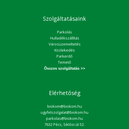
Szolgáltatásaink
Parkolás
Hulladékszállítás
Városüzemeltetés
Közlekedés
Parkerdő
Temető
Összes szolgáltatás >>
Elérhetőség
biokom@biokom.hu
ugyfelszolgalat@biokom.hu
parkolas@biokom.hu
7632 Pécs, Siklósi út 52.