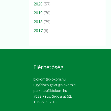
2020
(57)
2019
(70)
2018
(79)
2017
(6)
Elérhetőség
biokom@biokom.hu
ugyfelszolgalat@biokom.hu
parkolas@biokom.hu
7632 Pécs, Siklósi út 52.
+36 72 502 100