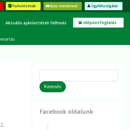
K
🅿️ Parkolózónák
🚌 Busz menetrend
👤 Ügyfélszolgálat
e
r
e
📅 Időpontfoglalás
Aktuális ajánlattételi felhívás
s
é
s
vatartás
Keresés
Facebook oldalunk
2.