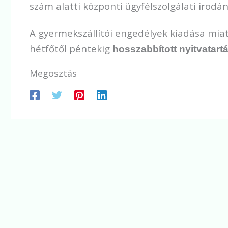
szám alatti központi ügyfélszolgálati irodá
A gyermekszállítói engedélyek kiadása mia
hétfőtől péntekig
hosszabbított nyitvatart
Megosztás