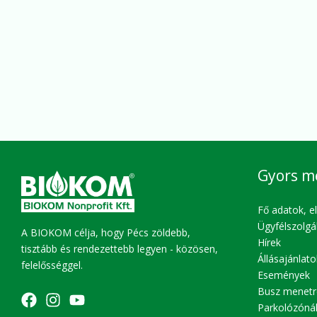
Gyors m
Fő adatok, e
Ügyfélszolgá
A BIOKOM célja, hogy Pécs zöldebb,
Hírek
tisztább és rendezettebb legyen - közösen,
Állásajánlato
felelősséggel.
Események
Busz menetr
Parkolózóná