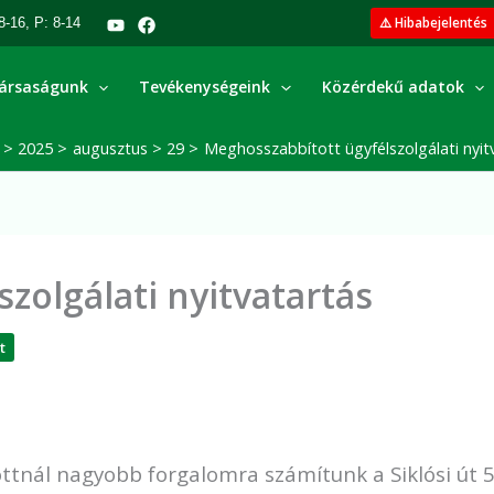
⚠️ Hibabejelentés
8-16, P: 8-14
ársaságunk
Tevékenységeink
Közérdekű adatok
2025
augusztus
29
Meghosszabbított ügyfélszolgálati nyit
zolgálati nyitvatartás
t
ottnál nagyobb forgalomra számítunk a Siklósi út 5