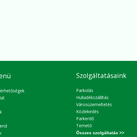
Szolgáltatásaink
enü
Parkolás
lérhetőségek
Hulladékszállítás
lat
Városüzemeltetés
Közlekedés
k
Parkerdő
Temető
end
k
Összes szolgáltatás >>