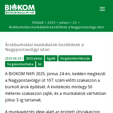
Skip
K
to
e
r
content
e
Főoldal
2025
június
23
s
Árokburkolási munkálatok kezdődnek a Nagypostavölgyi úton
é
s
Árokburkolási munkálatok kezdődnek a
Nagypostavölgyi úton
2025-06-23
/
2025 június
Egyéb
forgalomkorlátozás
forgalomtechnika
hír
A BIOKOM NKft 2025. június 24-én, kedden megkezdi
a Nagypostavölgyi út 107. szám előtti szakaszon a
burkolt árok építését. A kivitelezés mintegy 50
méteres szakaszon zajlik, és a munkálatok várhatóan
július 3-ig tartanak.
A munkavégzés ideje alatt az érintett útszakaszon