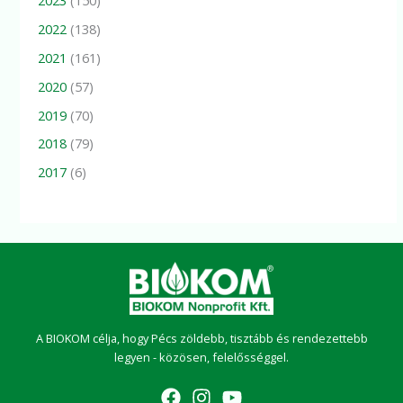
2022
(138)
2021
(161)
2020
(57)
2019
(70)
2018
(79)
2017
(6)
A BIOKOM célja, hogy Pécs zöldebb, tisztább és rendezettebb
legyen - közösen, felelősséggel.