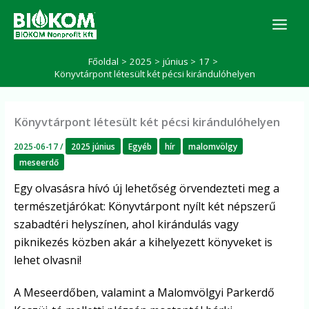
Skip
K
to
e
r
content
e
Főoldal
2025
június
17
s
Könyvtárpont létesült két pécsi kirándulóhelyen
é
s
Könyvtárpont létesült két pécsi kirándulóhelyen
2025-06-17
/
2025 június
Egyéb
hír
malomvölgy
meseerdő
Egy olvasásra hívó új lehetőség örvendezteti meg a
természetjárókat: Könyvtárpont nyílt két népszerű
szabadtéri helyszínen, ahol kirándulás vagy
piknikezés közben akár a kihelyezett könyveket is
lehet olvasni!
A Meseerdőben, valamint a Malomvölgyi Parkerdő