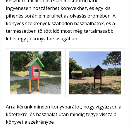
Keszüi-tó melletti plázsán mostantól bárki
ingyenesen hozzáférhet könyvekhez, és egy kis
pihenés során elmerülhet az olvasás örömében. A
könyves szekrények szabadon használhatók, és a
természetben töltött idő most még tartalmasabb
lehet egy jó könyv társaságában.
Arra kérünk minden könyvbarátot, hogy vigyázzon a
kötetekre, és használat után mindig tegye vissza a
könyvet a szekrénybe.