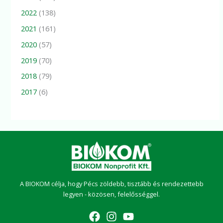
2022
(138)
2021
(161)
2020
(57)
2019
(70)
2018
(79)
2017
(6)
A BIOKOM célja, hogy Pécs zöldebb, tisztább és rendezettebb
legyen - közösen, felelősséggel.