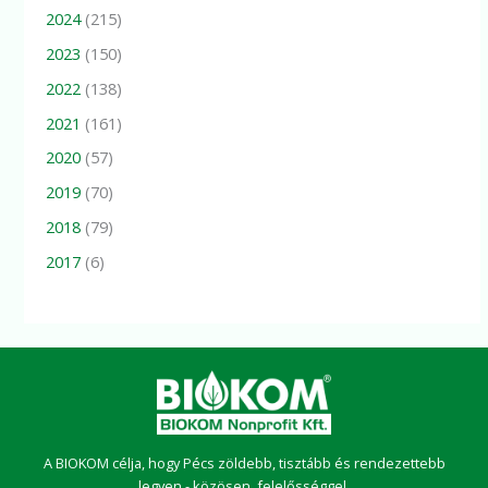
2024
(215)
2023
(150)
2022
(138)
2021
(161)
2020
(57)
2019
(70)
2018
(79)
2017
(6)
A BIOKOM célja, hogy Pécs zöldebb, tisztább és rendezettebb
legyen - közösen, felelősséggel.