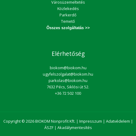
Városüzemeltetés
Közlekedés
Parkerdő
Temető
Összes szolgáltatás >>
Elérhetőség
biokom@biokom.hu
ugyfelszolgalat@biokom.hu
parkolas@biokom.hu
7632 Pécs, Siklósi út 52.
+36 72 502 100
Copyright © 2026 BIOKOM Nonprofit Kft. |
Impresszum
|
Adatvédelem
|
ÁSZF
|
Akadálymentesítés