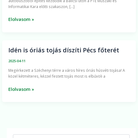
autóbuszöböl építés kezdődik a Bálicsi úton a PTE Műszaki és
az
Informatikai Kara előtti szakaszon, […]
egyetem
Műszaki
Elolvasom »
és
Informatikai
Kara
előtti
Idén is óriás tojás díszíti Pécs főterét
Idén
szakaszon
is
2025-04-11
óriás
Megérkezett a Széchenyi térre a város híres óriás húsvéti tojása! A
tojás
közel kétméteres, kézzel festett tojás most is elbűvöli a
díszíti
Pécs
Elolvasom »
főterét