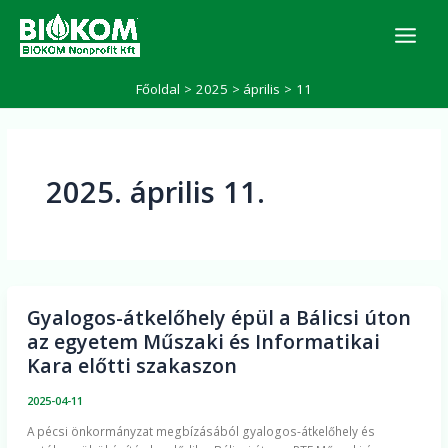
Skip
K
to
e
r
content
e
Főoldal
2025
április
11
s
é
s
2025. április 11.
Gyalogos-átkelőhely épül a Bálicsi úton
Gyalogos-
az egyetem Műszaki és Informatikai
átkelőhely
Kara előtti szakaszon
épül
a
2025-04-11
Bálicsi
A pécsi önkormányzat megbízásából gyalogos-átkelőhely és
úton