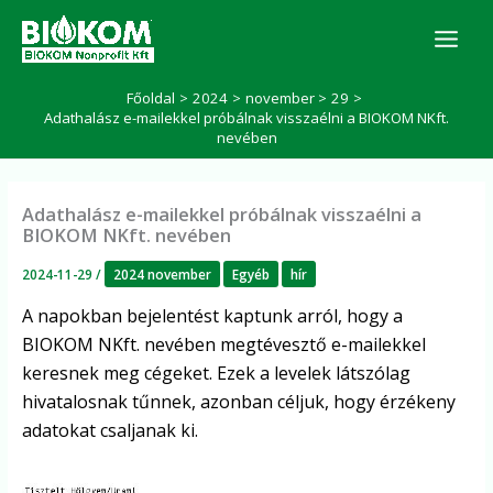
Skip
K
to
e
r
content
e
Főoldal
2024
november
29
s
Adathalász e-mailekkel próbálnak visszaélni a BIOKOM NKft.
é
nevében
s
Adathalász e-mailekkel próbálnak visszaélni a
BIOKOM NKft. nevében
2024-11-29
/
2024 november
Egyéb
hír
A napokban bejelentést kaptunk arról, hogy a
BIOKOM NKft. nevében megtévesztő e-mailekkel
keresnek meg cégeket. Ezek a levelek látszólag
hivatalosnak tűnnek, azonban céljuk, hogy érzékeny
adatokat csaljanak ki.