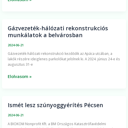
Gázvezeték-hálózati rekonstrukciós
Gázvezeték-
munkálatok a belvárosban
hálózati
rekonstrukciós
2024-06-21
munkálatok
​Gázvezeték-hálózati rekonstrukció kezdődik az Apáca utcában, a
a
lakók részére ideiglenes parkolókat jelölnek ki. A 2024. június 24-e és
belvárosban
augusztus 31-e
Elolvasom »
Ismét lesz szúnyoggyérítés Pécsen
Ismét
lesz
2024-06-21
szúnyoggyérítés
A BIOKOM Nonprofit Kft. a BM Országos Katasztrófavédelmi
Pécsen