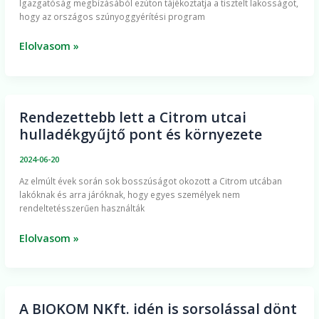
Igazgatóság megbízásából ezúton tájékoztatja a tisztelt lakosságot,
hogy az országos szúnyoggyérítési program
Elolvasom »
Rendezettebb lett a Citrom utcai
Rendezettebb
hulladékgyűjtő pont és környezete
lett
a
2024-06-20
Citrom
Az elmúlt évek során sok bosszúságot okozott a Citrom utcában
utcai
lakóknak és arra járóknak, hogy egyes személyek nem
hulladékgyűjtő
rendeltetésszerűen használták
pont
és
Elolvasom »
környezete
A BIOKOM NKft. idén is sorsolással dönt
A