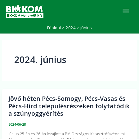
Skip
K
to
e
r
content
e
Főoldal
2024
június
s
é
s
2024. június
Jövő héten Pécs-Somogy, Pécs-Vasas és
Jövő
Pécs-Hird településrészeken folytatódik
héten
a szúnyoggyérítés
Pécs-
Somogy,
2024-06-28
Pécs-
Június 25-én és 26-án lezajlott a BM Országos Katasztrófavédelmi
Vasas