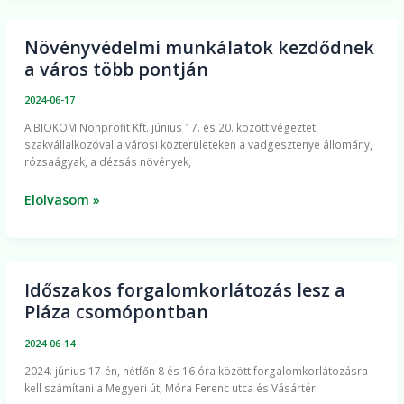
Növényvédelmi munkálatok kezdődnek
Növényvédelmi
a város több pontján
munkálatok
kezdődnek
2024-06-17
a
​A BIOKOM Nonprofit Kft. június 17. és 20. között végezteti
város
szakvállalkozóval a városi közterületeken a vadgesztenye állomány,
több
rózsaágyak, a dézsás növények,
pontján
Elolvasom »
Időszakos forgalomkorlátozás lesz a
Időszakos
Pláza csomópontban
forgalomkorlátozás
lesz
2024-06-14
a
2024. június 17-én, hétfőn 8 és 16 óra között forgalomkorlátozásra
Pláza
kell számítani a Megyeri út, Móra Ferenc utca és Vásártér
csomópontban