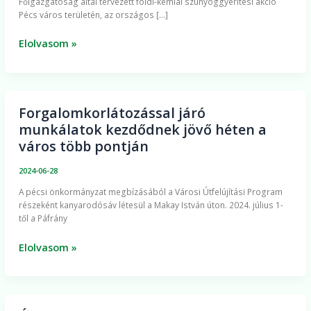
Főigazgatóság által tervezett földi-kémiai szúnyoggyérítési akció
és
Pécs város területén, az országos […]
Pécs-
Hird
Elolvasom »
településrészeken
folytatódik
a
szúnyoggyérítés
Forgalomkorlátozással járó
Forgalomkorlátozással
munkálatok kezdődnek jövő héten a
járó
város több pontján
munkálatok
kezdődnek
2024-06-28
jövő
A pécsi önkormányzat megbízásából a Városi Útfelújítási Program
héten
részeként kanyarodósáv létesül a Makay István úton. 2024. július 1-
a
től a Páfrány
város
több
Elolvasom »
pontján