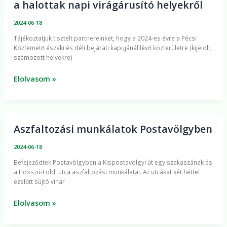
a halottak napi virágárusító helyekről
BIOKOM
NKft.
2024-06-18
idén
​Tájékoztatjuk tisztelt partnereinket, hogy a 2024-es évre a Pécsi
is
Köztemető északi és déli bejárati kapujánál lévő közterületre (kijelölt,
sorsolással
számozott helyekre)
dönt
a
Elolvasom »
halottak
napi
virágárusító
helyekről
Aszfaltozási munkálatok Postavölgyben
Aszfaltozási
munkálatok
2024-06-18
Postavölgyben
Befejeződtek Postavölgyben a Kispostavölgyi út egy szakaszának és
a Hosszú-Földi utca aszfaltozási munkálatai. Az utcákat két héttel
ezelőtt sújtó vihar
Elolvasom »