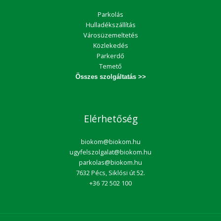
Parkolás
Hulladékszállítás
Városüzemeltetés
Közlekedés
Parkerdő
Temető
Összes szolgáltatás >>
Elérhetőség
biokom@biokom.hu
ugyfelszolgalat@biokom.hu
parkolas@biokom.hu
7632 Pécs, Siklósi út 52.
+36 72 502 100