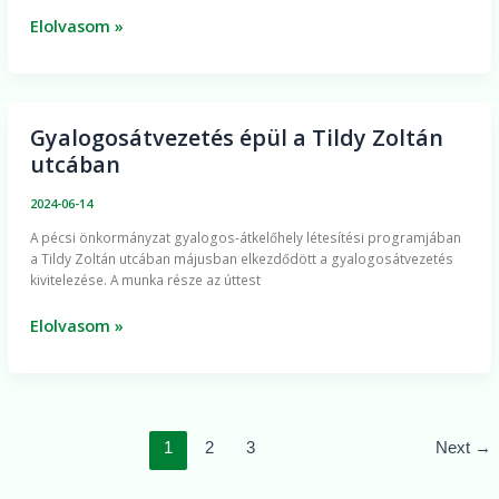
Elolvasom »
Gyalogosátvezetés épül a Tildy Zoltán
Gyalogosátvezetés
utcában
épül
a
2024-06-14
Tildy
A pécsi önkormányzat gyalogos-átkelőhely létesítési programjában
Zoltán
a Tildy Zoltán utcában májusban elkezdődött a gyalogosátvezetés
utcában
kivitelezése. A munka része az úttest
Elolvasom »
1
2
3
Next
→