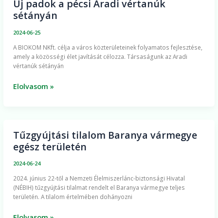
Új padok a pécsi Aradi vértanúk
Új
sétányán
padok
a
2024-06-25
pécsi
A BIOKOM NKft. célja a város közterületeinek folyamatos fejlesztése,
Aradi
amely a közösségi élet javítását célozza. Társaságunk az Aradi
vértanúk
vértanúk sétányán
sétányán
Elolvasom »
Tűzgyújtási tilalom Baranya vármegye
Tűzgyújtási
egész területén
tilalom
Baranya
2024-06-24
vármegye
2024. június 22-től a Nemzeti Élelmiszerlánc-biztonsági Hivatal
egész
(NÉBIH) tűzgyújtási tilalmat rendelt el Baranya vármegye teljes
területén
területén. A tilalom értelmében dohányozni
Elolvasom »