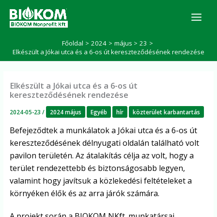
Skip
K
to
e
r
content
e
Főoldal
2024
május
23
s
Elkészült a Jókai utca és a 6-os út kereszteződésének rendezése
é
s
Elkészült a Jókai utca és a 6-os út
kereszteződésének rendezése
2024-05-23
/
2024 május
Egyéb
hír
közterület karbantartás
Befejeződtek a munkálatok a Jókai utca és a 6-os út
kereszteződésének délnyugati oldalán található volt
pavilon területén. Az átalakítás célja az volt, hogy a
terület rendezettebb és biztonságosabb legyen,
valamint hogy javítsuk a közlekedési feltételeket a
környéken élők és az arra járók számára.
A projekt során a BIOKOM NKft. munkatársai