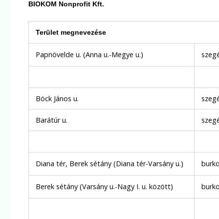
BIOKOM Nonprofit Kft.
Terület megnevezése
Papnövelde u. (Anna u.-Megye u.)
szegé
Böck János u.
szegé
Barátúr u.
szegé
Diana tér, Berek sétány (Diana tér-Varsány u.)
burko
Berek sétány (Varsány u.-Nagy I. u. között)
burko