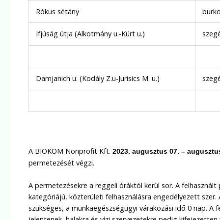
Rókus sétány
burko
Ifjúság útja (Alkotmány u.-Kürt u.)
szegé
Damjanich u. (Kodály Z.u-Jurisics M. u.)
szegé
A BIOKOM Nonprofit Kft.
2023. augusztus 07. – augusztu
permetezését végzi.
A permetezésekre a reggeli óráktól kerül sor. A felhasznált 
kategóriájú, közterületi felhasználásra engedélyezett sze
szükséges, a munkaegészségügyi várakozási idő 0 nap. A f
jelentenek, halakra és vízi szervezetekre pedig kifejezette