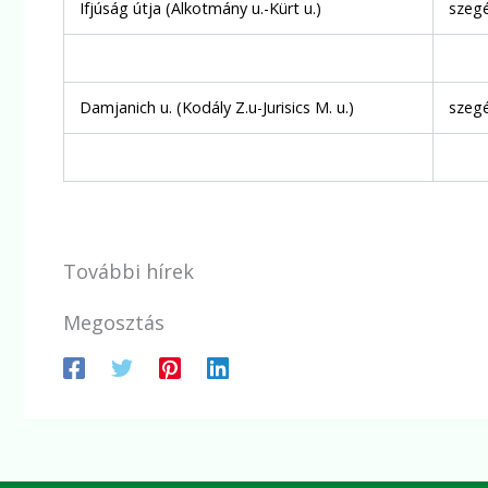
Ifjúság útja (Alkotmány u.-Kürt u.)
szegé
Damjanich u. (Kodály Z.u-Jurisics M. u.)
szegé
További hírek
Megosztás