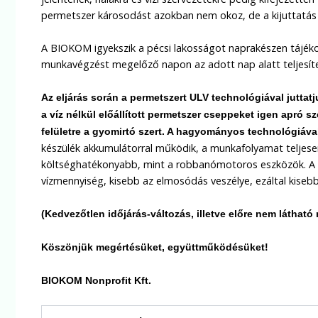
permetszer károsodást azokban nem okoz, de a kijuttatás 
A BIOKOM igyekszik a pécsi lakosságot naprakészen tájéko
munkavégzést megelőző napon az adott nap alatt teljesíte
Az eljárás során a permetszert
ULV technológiával juttat
a víz nélkül előállított permetszer cseppeket igen apró sz
felületre a gyomirtó szert. A hagyományos technológiáv
készülék akkumulátorral működik, a munkafolyamat teljesen 
költséghatékonyabb, mint a robbanómotoros eszközök. A ve
vízmennyiség, kisebb az elmosódás veszélye, ezáltal kisebb 
(Kedvezőtlen időjárás-változás, illetve előre nem látható
Köszönjük megértésüket, együttműködésüket!
BIOKOM Nonprofit Kft.