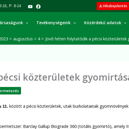
⚠️ Hibabejelentés
8-16, P: 8-14
ársaságunk
Tevékenységeink
Közérdekű adatok
2023
augusztus
4
Jövő héten folytatódik a pécsi közterületek
 pécsi közterületek gyomirtás
ermetezés
között a pécsi közterületek, utak burkolatainak gyomnövények 
s 11.
permetszer: Barclay Gallup Biograde 360 (totális gyomirtó), amely III