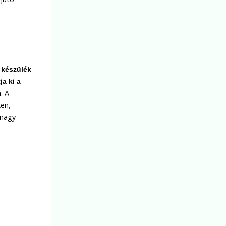
 készülék
ja ki a
. A
ken,
 nagy