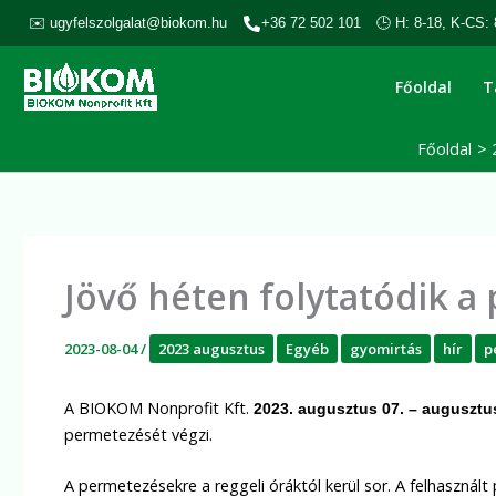
Skip
✉️ ugyfelszolgalat@biokom.hu
+36 72 502 101
🕒 H: 8-18, K-CS: 
to
content
Főoldal
T
Főoldal
Jövő héten folytatódik a
2023-08-04
/
2023 augusztus
Egyéb
gyomirtás
hír
p
A BIOKOM Nonprofit Kft.
2023. augusztus 07. – augusztu
permetezését végzi.
A permetezésekre a reggeli óráktól kerül sor. A felhasznált 