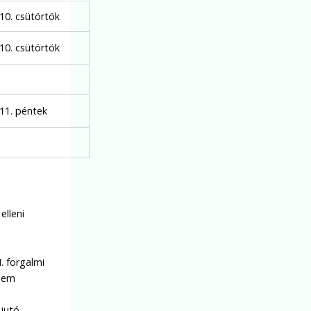
.10. csütörtök
.10. csütörtök
.11. péntek
elleni
. forgalmi
 nem
 jutó