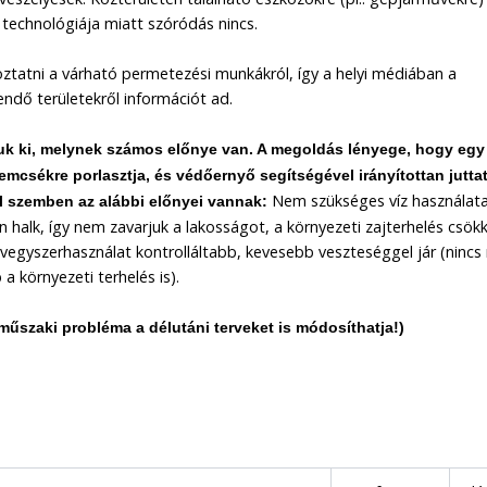
technológiája miatt szóródás nincs.
ztatni a várható permetezési munkákról, így a helyi médiában a
ndő területekről információt ad.
juk ki, melynek számos előnye van. A megoldás lényege, hogy egy
emcsékre porlasztja, és védőernyő segítségével irányítottan juttat
Nem szükséges víz használata
al szemben az alábbi előnyei vannak:
halk, így nem zavarjuk a lakosságot, a környezeti zajterhelés csök
gyszerhasználat kontrolláltabb, kevesebb veszteséggel jár (nincs
a környezeti terhelés is).
 műszaki probléma a délutáni terveket is módosíthatja!)