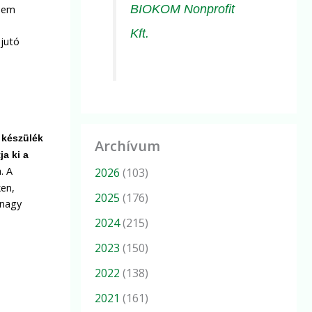
BIOKOM Nonprofit
 nem
Kft.
 jutó
 készülék
Archívum
ja ki a
. A
2026
(103)
ken,
2025
(176)
 nagy
2024
(215)
2023
(150)
2022
(138)
2021
(161)