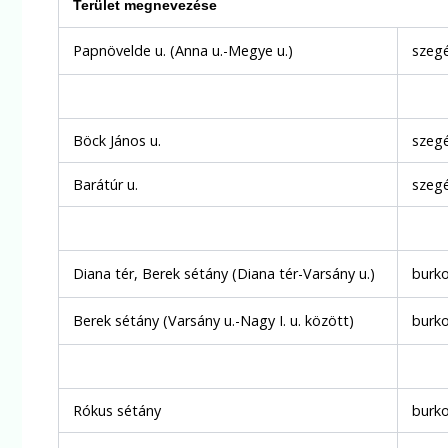
Terület megnevezése
Papnövelde u. (Anna u.-Megye u.)
szegé
Böck János u.
szegé
Barátúr u.
szegé
Diana tér, Berek sétány (Diana tér-Varsány u.)
burko
Berek sétány (Varsány u.-Nagy I. u. között)
burko
Rókus sétány
burko