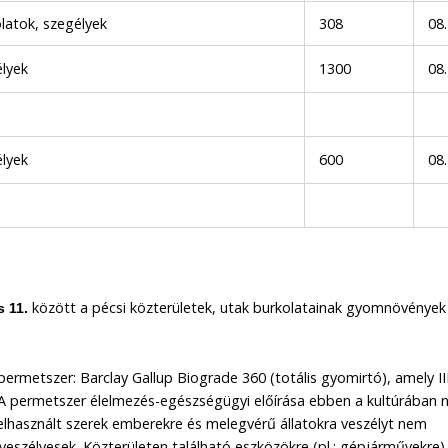
latok, szegélyek
308
08
lyek
1300
08
lyek
600
08
között a pécsi közterületek, utak burkolatainak gyomnövények 
s 11.
permetszer: Barclay Gallup Biograde 360 (totális gyomirtó), amely III
r. A permetszer élelmezés-egészségügyi előírása ebben a kultúrában
elhasznált szerek emberekre és melegvérű állatokra veszélyt nem
n veszélyesek. Közterületen található eszközökre (pl.: gépjárművekre)