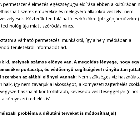
r. A permetszer élelmezés-egészségügyi előírása ebben a kultúrában
elhasznált szerek emberekre és melegvérű állatokra veszélyt nem
n veszélyesek. Közterületen található eszközökre (pl.: gépjárművekre)
technológiája miatt szóródás nincs.
ztatni a várható permetezési munkákról, így a helyi médiában a
ndő területekről információt ad.
juk ki, melynek számos előnye van. A megoldás lényege, hogy egy
emcsékre porlasztja, és védőernyő segítségével irányítottan juttat
Nem szükséges víz használata
al szemben az alábbi előnyei vannak:
halk, így nem zavarjuk a lakosságot, a környezeti zajterhelés csök
gyszerhasználat kontrolláltabb, kevesebb veszteséggel jár (nincs
a környezeti terhelés is).
 műszaki probléma a délutáni terveket is módosíthatja!)