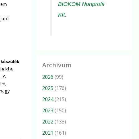
BIOKOM Nonprofit
 nem
Kft.
 jutó
 készülék
Archívum
ja ki a
. A
2026
(99)
ken,
2025
(176)
 nagy
2024
(215)
2023
(150)
2022
(138)
2021
(161)