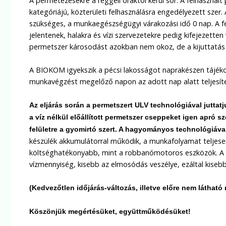
A permetezésekre a reggeli óráktól kerül sor. A felhasznált 
kategóriájú, közterületi felhasználásra engedélyezett sze
szükséges, a munkaegészségügyi várakozási idő 0 nap. A f
jelentenek, halakra és vízi szervezetekre pedig kifejezette
permetszer károsodást azokban nem okoz, de a kijuttatás 
A BIOKOM igyekszik a pécsi lakosságot naprakészen tájéko
munkavégzést megelőző napon az adott nap alatt teljesíte
Az eljárás során a permetszert
ULV technológiával juttat
a víz nélkül előállított permetszer cseppeket igen apró sz
felületre a gyomirtó szert. A hagyományos technológiáv
készülék akkumulátorral működik, a munkafolyamat teljesen 
költséghatékonyabb, mint a robbanómotoros eszközök. A ve
vízmennyiség, kisebb az elmosódás veszélye, ezáltal kisebb 
(Kedvezőtlen időjárás-változás, illetve előre nem látható
Köszönjük megértésüket, együttműködésüket!