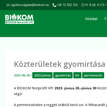
Skip
✉️ ugyfelszolgalat@biokom.hu
+36 72 502 101
🕒 H: 8-18, K-CS: 
to
content
Főoldal
T
Közterületek gyomirtása
2023-06-26
/
2023 június
gyomirtás
hír
permetezés
A BIOKOM Nonprofit Kft.
közöt
2023. június 26.-június 30
végzi.
A permetezésekre a reggeli óráktól kerül sor. A felhasznált 