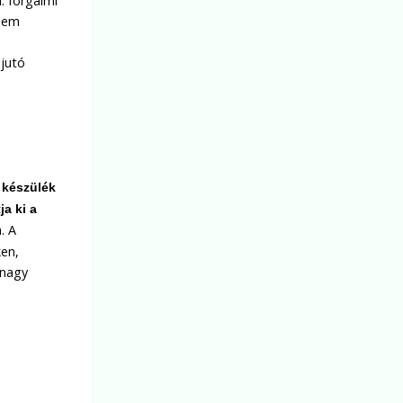
. forgalmi
 nem
 jutó
 készülék
ja ki a
. A
ken,
 nagy