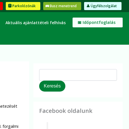
K
🅿️ Parkolózónák
🚌 Busz menetrend
👤 Ügyfélszolgálat
e
r
e
📅 Időpontfoglalás
Aktuális ajánlattételi felhívás
s
é
s
Keresés
metezését
Facebook oldalunk
. forgalmi