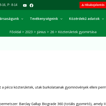
⚠️ Hibabejelentés
8-16, P: 8-14
ársaságunk
Tevékenységeink
Közérdekű adatok
Főoldal
2023
június
26
Közterületek gyomirtása
t a pécsi közterületek, utak burkolatainak gyomnövények elleni per
permetszer: Barclay Gallup Biograde 360 (totális gyomirtó), amely III