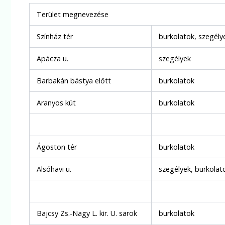
Terület megnevezése
Színház tér
burkolatok, szegély
Apácza u.
szegélyek
Barbakán bástya előtt
burkolatok
Aranyos kút
burkolatok
Ágoston tér
burkolatok
Alsóhavi u.
szegélyek, burkolat
Bajcsy Zs.-Nagy L. kir. U. sarok
burkolatok