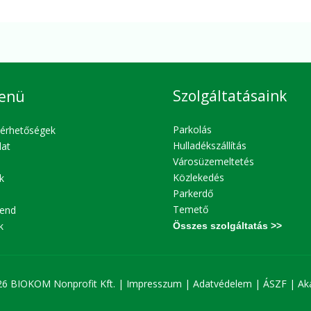
Szolgáltatásaink
enü
Parkolás
lérhetőségek
Hulladékszállítás
lat
Városüzemeltetés
Közlekedés
k
Parkerdő
Temető
end
k
Összes szolgáltatás >>
26 BIOKOM Nonprofit Kft. |
Impresszum
|
Adatvédelem
|
ÁSZF
|
Ak