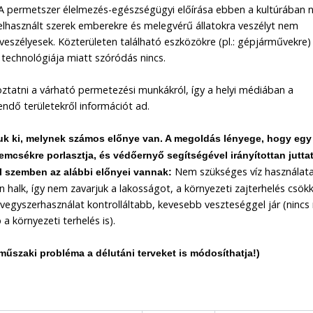
r. A permetszer élelmezés-egészségügyi előírása ebben a kultúrában
elhasznált szerek emberekre és melegvérű állatokra veszélyt nem
n veszélyesek. Közterületen található eszközökre (pl.: gépjárművekre)
technológiája miatt szóródás nincs.
ztatni a várható permetezési munkákról, így a helyi médiában a
ndő területekről információt ad.
juk ki, melynek számos előnye van. A megoldás lényege, hogy egy
emcsékre porlasztja, és védőernyő segítségével irányítottan juttat
Nem szükséges víz használata
al szemben az alábbi előnyei vannak:
halk, így nem zavarjuk a lakosságot, a környezeti zajterhelés csök
gyszerhasználat kontrolláltabb, kevesebb veszteséggel jár (nincs
a környezeti terhelés is).
 műszaki probléma a délutáni terveket is módosíthatja!)