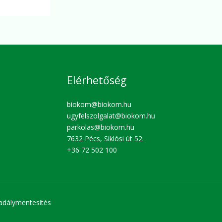
Elérhetőség
biokom@biokom.hu
ugyfelszolgalat@biokom.hu
parkolas@biokom.hu
7632 Pécs, Siklósi út 52.
+36 72 502 100
adálymentesítés