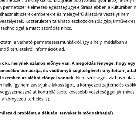
permetszer: Barclay Gallup Biograde 360 (totális gyomirtó), amely III
r. A permetszer élelmezés-egészségügyi előírása ebben a kultúrában
elhasznált szerek emberekre és melegvérű állatokra veszélyt nem
n veszélyesek. Közterületen található eszközökre (pl.: gépjárművekre)
technológiája miatt szóródás nincs.
ztatni a várható permetezési munkákról, így a helyi médiában a
ndő területekről információt ad.
juk ki, melynek számos előnye van. A megoldás lényege, hogy egy
emcsékre porlasztja, és védőernyő segítségével irányítottan juttat
Nem szükséges víz használata
al szemben az alábbi előnyei vannak:
halk, így nem zavarjuk a lakosságot, a környezeti zajterhelés csök
gyszerhasználat kontrolláltabb, kevesebb veszteséggel jár (nincs
a környezeti terhelés is).
 műszaki probléma a délutáni terveket is módosíthatja!)