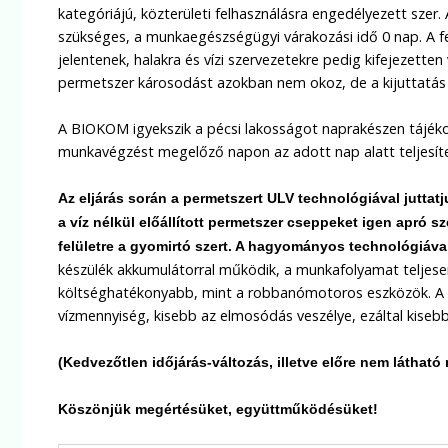
kategóriájú, közterületi felhasználásra engedélyezett sze
szükséges, a munkaegészségügyi várakozási idő 0 nap. A f
jelentenek, halakra és vízi szervezetekre pedig kifejezette
permetszer károsodást azokban nem okoz, de a kijuttatás 
A BIOKOM igyekszik a pécsi lakosságot naprakészen tájéko
munkavégzést megelőző napon az adott nap alatt teljesíte
Az eljárás során a permetszert
ULV technológiával juttat
a víz nélkül előállított permetszer cseppeket igen apró sz
felületre a gyomirtó szert. A hagyományos technológiáv
készülék akkumulátorral működik, a munkafolyamat teljesen 
költséghatékonyabb, mint a robbanómotoros eszközök. A ve
vízmennyiség, kisebb az elmosódás veszélye, ezáltal kisebb 
(Kedvezőtlen időjárás-változás, illetve előre nem látható
Köszönjük megértésüket, együttműködésüket!