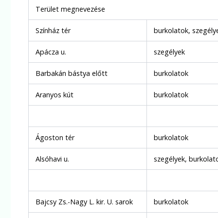
Terület megnevezése
Színház tér
burkolatok, szegély
Apácza u.
szegélyek
Barbakán bástya előtt
burkolatok
Aranyos kút
burkolatok
Ágoston tér
burkolatok
Alsóhavi u.
szegélyek, burkolat
Bajcsy Zs.-Nagy L. kir. U. sarok
burkolatok