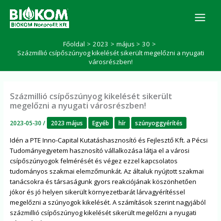
Skip
K
to
e
r
content
e
Főoldal
2023
május
30
s
Százmillió csípőszúnyog kikelését sikerült megelőzni a nyugati
é
városrészben!
s
Százmillió csípőszúnyog kikelését sikerült
megelőzni a nyugati városrészben!
2023-05-30
/
2023 május
Egyéb
hír
szúnyoggyérítés
Idén a PTE Inno-Capital Kutatáshasznosító és Fejlesztő Kft. a Pécsi
Tudományegyetem hasznosító vállalkozása látja el a városi
csípőszúnyogok felmérését és végez ezzel kapcsolatos
tudományos szakmai elemzőmunkát. Az általuk nyújtott szakmai
tanácsokra és társaságunk gyors reakciójának köszönhetően
jókor és jó helyen sikerült környezetbarát lárvagyérítéssel
megelőzni a szúnyogok kikelését. A számítások szerint nagyjából
százmillió csípőszúnyog kikelését sikerült megelőzni a nyugati