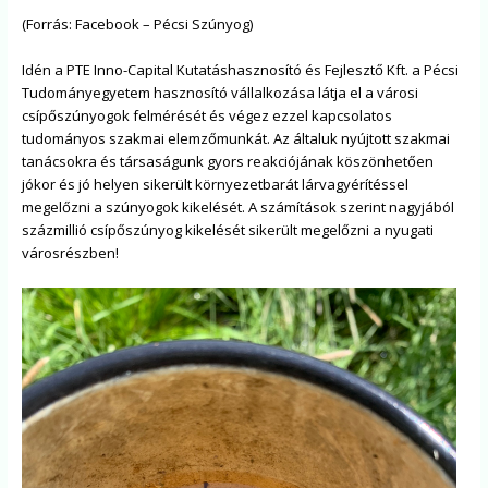
​(Forrás: Facebook – Pécsi Szúnyog)
Idén a PTE Inno-Capital Kutatáshasznosító és Fejlesztő Kft. a Pécsi
Tudományegyetem hasznosító vállalkozása látja el a városi
csípőszúnyogok felmérését és végez ezzel kapcsolatos
tudományos szakmai elemzőmunkát. Az általuk nyújtott szakmai
tanácsokra és társaságunk gyors reakciójának köszönhetően
jókor és jó helyen sikerült környezetbarát lárvagyérítéssel
megelőzni a szúnyogok kikelését. A számítások szerint nagyjából
százmillió csípőszúnyog kikelését sikerült megelőzni a nyugati
városrészben!