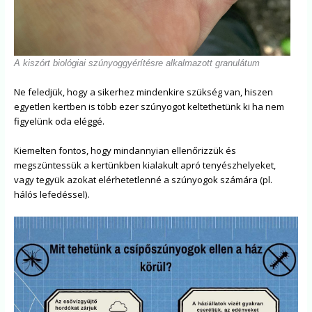
A kiszórt biológiai szúnyoggyérítésre alkalmazott granulátum
Ne feledjük, hogy a sikerhez mindenkire szükség van, hiszen
egyetlen kertben is több ezer szúnyogot keltethetünk ki ha nem
figyelünk oda eléggé.
Kiemelten fontos, hogy mindannyian ellenőrizzük és
megszüntessük a kertünkben kialakult apró tenyészhelyeket,
vagy tegyük azokat elérhetetlenné a szúnyogok számára (pl.
hálós lefedéssel).