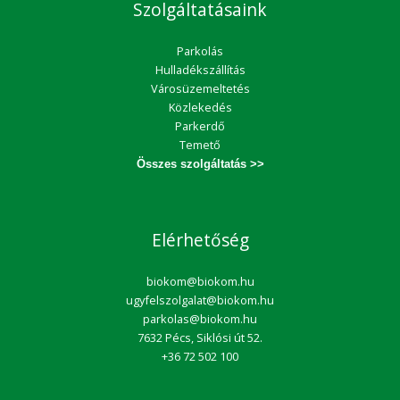
Szolgáltatásaink
Parkolás
Hulladékszállítás
Városüzemeltetés
Közlekedés
Parkerdő
Temető
Összes szolgáltatás >>
Elérhetőség
biokom@biokom.hu
ugyfelszolgalat@biokom.hu
parkolas@biokom.hu
7632 Pécs, Siklósi út 52.
+36 72 502 100