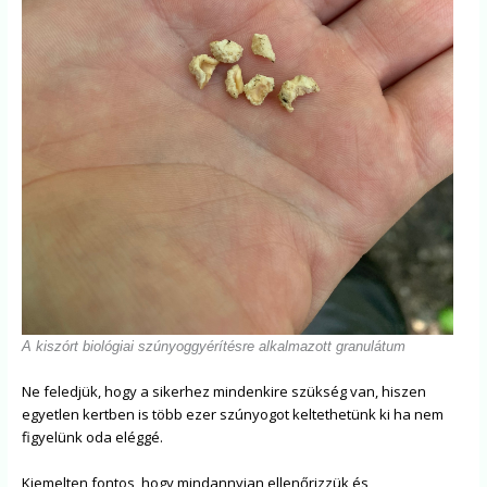
A kiszórt biológiai szúnyoggyérítésre alkalmazott granulátum
Ne feledjük, hogy a sikerhez mindenkire szükség van, hiszen
egyetlen kertben is több ezer szúnyogot keltethetünk ki ha nem
figyelünk oda eléggé.
Kiemelten fontos, hogy mindannyian ellenőrizzük és