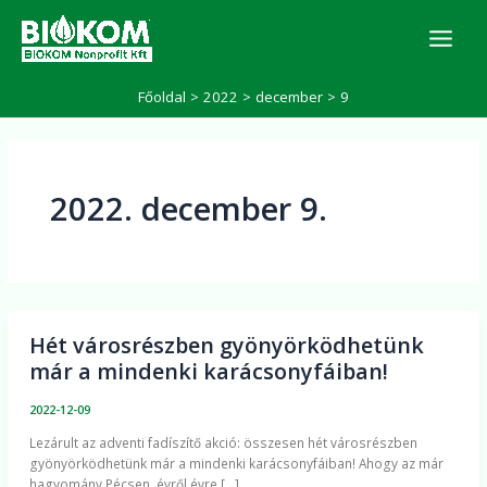
Skip
K
to
e
r
content
e
Főoldal
2022
december
9
s
é
s
2022. december 9.
Hét városrészben gyönyörködhetünk
Hét
már a mindenki karácsonyfáiban!
városrészben
gyönyörködhetünk
2022-12-09
már
Lezárult az adventi fadíszítő akció: összesen hét városrészben
a
gyönyörködhetünk már a mindenki karácsonyfáiban! Ahogy az már
mindenki
hagyomány Pécsen, évről évre […]