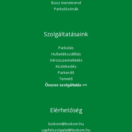
Busz menetrend
Parkolózónák
Szolgáltatásaink
Parkolás
Hulladékszállítás
Városüzemeltetés
Közlekedés
Parkerdő
Temető
Összes szolgáltatás >>
Elérhetőség
biokom@biokom.hu
ugyfelszolgalat@biokom.hu