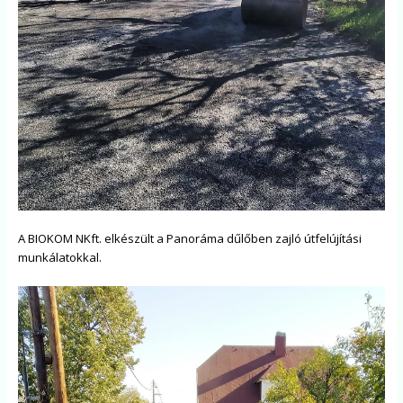
A BIOKOM NKft. elkészült a Panoráma dűlőben zajló útfelújítási
munkálatokkal.