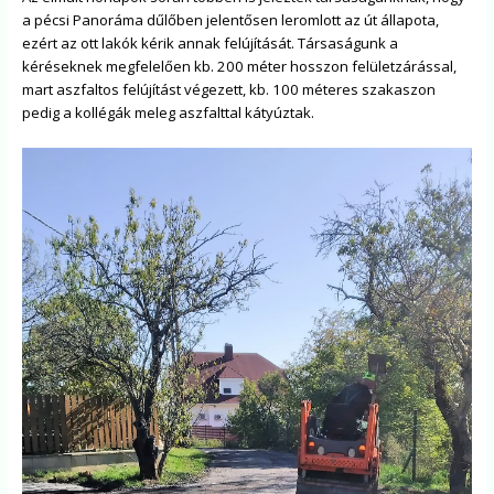
a pécsi Panoráma dűlőben jelentősen leromlott az út állapota,
ezért az ott lakók kérik annak felújítását. Társaságunk a
kéréseknek megfelelően kb. 200 méter hosszon felületzárással,
mart aszfaltos felújítást végezett, kb. 100 méteres szakaszon
pedig a kollégák meleg aszfalttal kátyúztak.