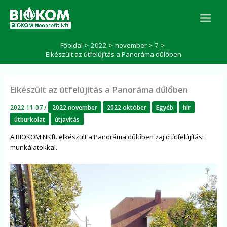
Skip
K
to
e
r
content
e
Főoldal
2022
november
7
s
Elkészült az útfelújítás a Panoráma dűlőben
é
s
Elkészült az útfelújítás a Panoráma dűlőben
2022-11-07
/
2022 november
2022 október
Egyéb
hír
útburkolat
útjavítás
A BIOKOM NKft. elkészült a Panoráma dűlőben zajló útfelújítási
munkálatokkal.