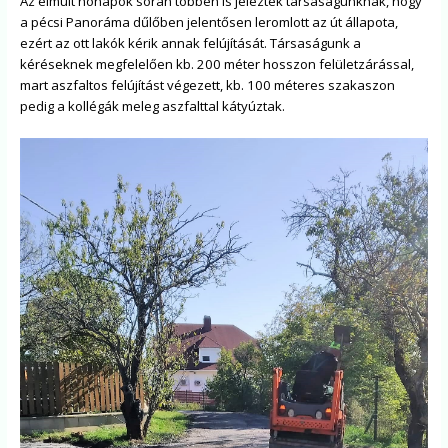
Az elmúlt hónapok során többen is jelezték társaságunknak, hogy
a pécsi Panoráma dűlőben jelentősen leromlott az út állapota,
ezért az ott lakók kérik annak felújítását. Társaságunk a
kéréseknek megfelelően kb. 200 méter hosszon felületzárással,
mart aszfaltos felújítást végezett, kb. 100 méteres szakaszon
pedig a kollégák meleg aszfalttal kátyúztak.