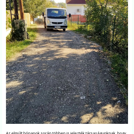
Az elmúlt hónapok során többen is jelezték társaságunknak, hogy