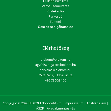
Hulladékszállítás
Városüzemeltetés
Közlekedés
Parkerdő
Temető
Összes szolgáltatás >>
Elérhetőség
biokom@biokom.hu
ugyfelszolgalat@biokom.hu
parkolas@biokom.hu
7632 Pécs, Siklósi út 52.
+36 72 502 100
Copyright © 2026 BIOKOM Nonprofit Kft. |
Impresszum
|
Adatvédelem
|
ÁSZF
|
Akadálymentesítés