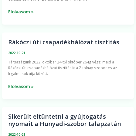
ki
a
Elolvasom »
BIOKOM
és
a
PTE-
Rákóczi úti csapadékhálózat tisztítás
Rákóczi
MIK
úti
2022-10-21
csapadékhálózat
​Társaságunk 2022. október 24-től október 26-ig végzi majd a
tisztítás
Rákóczi úti csapadékhálózat tisztítását a Zsolnay-szobor és az
Irgalmasok útja között.
Elolvasom »
Sikerült eltüntetni a gyújtogatás
Sikerült
nyomait a Hunyadi-szobor talapzatán
eltüntetni
a
2022-10-21