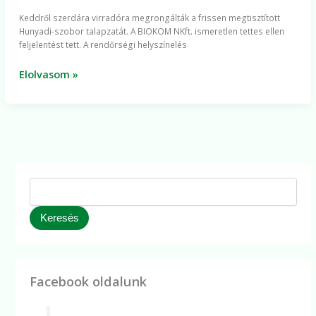
gyújtogatás
Keddről szerdára virradóra megrongálták a frissen megtisztított
nyomait
Hunyadi-szobor talapzatát. A BIOKOM NKft. ismeretlen tettes ellen
a
feljelentést tett. A rendőrségi helyszínelés
Hunyadi-
szobor
Elolvasom »
talapzatán
Keresés
Facebook oldalunk