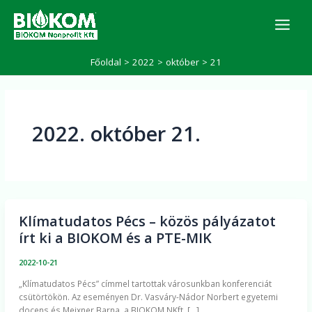
Skip
K
to
e
r
content
e
Főoldal
2022
október
21
s
é
s
2022. október 21.
Klímatudatos Pécs – közös pályázatot
Klímatudatos
írt ki a BIOKOM és a PTE-MIK
Pécs
–
2022-10-21
közös
„Klímatudatos Pécs” címmel tartottak városunkban konferenciát
pályázatot
csütörtökön. Az eseményen Dr. Vasváry-Nádor Norbert egyetemi
írt
docens és Meixner Barna, a BIOKOM NKft. […]